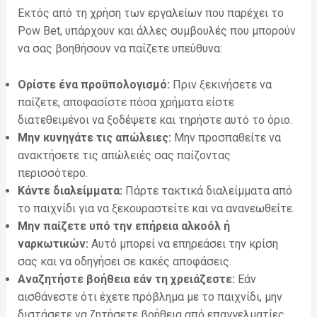
Εκτός από τη χρήση των εργαλείων που παρέχει το
Pow Bet, υπάρχουν και άλλες συμβουλές που μπορούν
να σας βοηθήσουν να παίζετε υπεύθυνα:
Ορίστε ένα προϋπολογισμό:
Πριν ξεκινήσετε να
παίζετε, αποφασίστε πόσα χρήματα είστε
διατεθειμένοι να ξοδέψετε και τηρήστε αυτό το όριο.
Μην κυνηγάτε τις απώλειες:
Μην προσπαθείτε να
ανακτήσετε τις απώλειές σας παίζοντας
περισσότερο.
Κάντε διαλείμματα:
Πάρτε τακτικά διαλείμματα από
το παιχνίδι για να ξεκουραστείτε και να ανανεωθείτε.
Μην παίζετε υπό την επήρεια αλκοόλ ή
ναρκωτικών:
Αυτό μπορεί να επηρεάσει την κρίση
σας και να οδηγήσει σε κακές αποφάσεις.
Αναζητήστε βοήθεια εάν τη χρειάζεστε:
Εάν
αισθάνεστε ότι έχετε πρόβλημα με το παιχνίδι, μην
διστάσετε να ζητήσετε βοήθεια από επαγγελματίες.