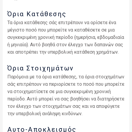
Όρια Κατάθεσης
Τα όρια κατάθεσης σάς επιτρέπουν να ορίσετε ένα
μέγιστο ποσό που μπορείτε να καταθέσετε σε μια
συγκεκριμένη χρονική περίοδο (ημερήσια, εβδομαδιαία
ή μηνιαία). Αυτό βοηθά στον έλεγχο των δαπανών σας
και αποτρέπει την υπερβολική κατάθεση χρημάτων.
Όρια Στοιχημάτων
Παρόμοια με τα όρια κατάθεσης, τα όρια στοιχημάτων
σάς επιτρέπουν να περιορίσετε το ποσό που μπορείτε
να στοιχηματίσετε σε μια συγκεκριμένη χρονική
περίοδο. Αυτό μπορεί να σας βοηθήσει να διατηρήσετε
τον έλεγχο των στοιχημάτων σας και να αποφύγετε
την υπερβολική ανάληψη κινδύνων.
Αυτο-Αποκλεισμός