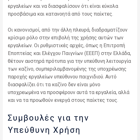
εργαλείων και να διασφαλίσουν ότι είναι εύκολα
προσβάσιμα και κατανοητά από τους παίκτες.
Οι κανονισμοί, από την άλλη πλευρά, διαδραματίζουν
κρίσιμο ρόλο στην επιβολή της χρήσης αυτών των
εργαλείων. Οι ρυθμιστικές αρχές, όπως η Επιτροπή
Εποπτείας και Ελέγχου Παιγνίων (ΕΕΕΠ) στην Ελλάδα,
θέτουν αυστηρά πρότυπα για την υπεύθυνη λειτουργία
των καζίνο, συμπεριλαμβανομένης της υποχρέωσης
παροχής εργαλείων υπεύθυνου παιχνιδιού. Αυτό
διασφαλίζει ότι τα καζίνο δεν είναι μόνο
υποχρεωμένα να προσφέρουν αυτά τα εργαλεία, αλλά
και να τα προωθούν ενεργά στους παίκτες τους.
Συμβουλές για την
Υπεύθυνη Χρήση