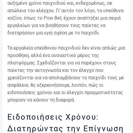
αυξημένο χρόνο παιχνιδιού και, ενδεχομένως, σε
απώλεια του ελέγχου. Γι’ αυτόν τον λόγο, τα υπεύθυνα
καζίνο, όπως το Pow Bet, έχουν αναπτύξει μια σειρά
εργαλείων για να βοηθήσουν τους παίκτες να
διατηρήσουν μια υγιή σχέση με το παιχνίδι.
Τα εργαλεία υπεύθυνου παιχνιδιού δεν είναι απλώς μια
προσθήκη, αλλά ένα ουσιαστικό μέρος της
πλατφόρμας. Σχεδιάζονται για να παρέχουν στους
παίκτες την αυτογνωσία και τον έλεγχο που
χρειάζονται για να απολαμβάνουν το παιχνίδι τους με
ασφάλεια. Ας εξερευνήσουμε, λοιπόν, πώς οι
ειδοποιήσεις χρόνου και οι έλεγχοι πραγματικότητας
μπορούν να κάνουν τη διαφορά.
Ειδοποιήσεις Χρόνου:
Διατηρώντας την Επίγνωση