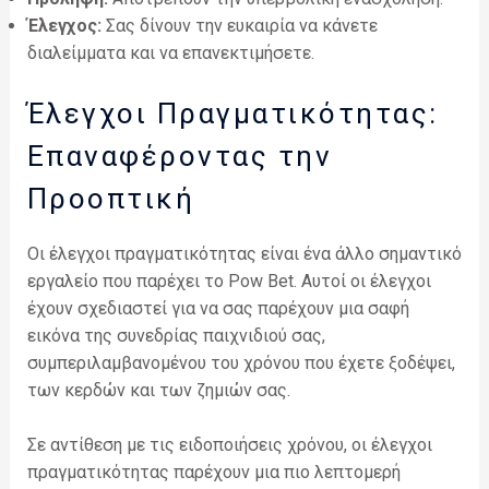
Έλεγχος:
Σας δίνουν την ευκαιρία να κάνετε
διαλείμματα και να επανεκτιμήσετε.
Έλεγχοι Πραγματικότητας:
Επαναφέροντας την
Προοπτική
Οι έλεγχοι πραγματικότητας είναι ένα άλλο σημαντικό
εργαλείο που παρέχει το Pow Bet. Αυτοί οι έλεγχοι
έχουν σχεδιαστεί για να σας παρέχουν μια σαφή
εικόνα της συνεδρίας παιχνιδιού σας,
συμπεριλαμβανομένου του χρόνου που έχετε ξοδέψει,
των κερδών και των ζημιών σας.
Σε αντίθεση με τις ειδοποιήσεις χρόνου, οι έλεγχοι
πραγματικότητας παρέχουν μια πιο λεπτομερή