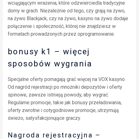
wciągającym wrażenia, które odzwierciedla tradycyjne
domy w grach. Niezależnie od tego, czy grają na żywo,
na żywo Blackjack, czy na żywo, kasyno na żywo dodaje
połączenie i społeczność, której nie znajdziesz w
formatach prowadzonych przez oprogramowanie.
bonusy k1 – więcej
sposobów wygrania
Specjalne oferty pomagają grać więcej na VOX kasyno.
Od nagród rejestracji po mnożniki depozytów i oferty
spinowe, zawsze istnieją powody, aby wygrać.
Regularne promocje, takie jak bonusy przeładowania,
oferty zwrotne i cotygodniowe promocje, utrzymują
świeżo, satysfakcjonujące graczy.
Nagroda rejestracyjna –