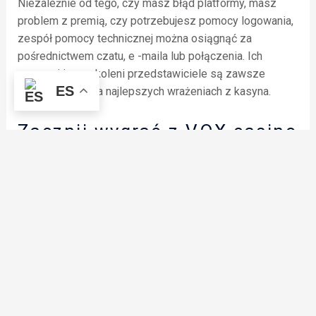
Niezależnie od tego, czy masz błąd platformy, masz
problem z premią, czy potrzebujesz pomocy logowania,
zespół pomocy technicznej można osiągnąć za
pośrednictwem czatu, e -maila lub połączenia. Ich
pomocni i wyszkoleni przedstawiciele są zawsze
ES
koncentrowani na najlepszych wrażeniach z kasyna.
Zacznij wygrać z VOX casino
online
Chcesz doświadczyć dreszczyku emocji? vox casino
przynosi wszystko, co chcesz w jednym miejscu.
Zarejestruj się teraz, aby odblokować wszystkie gry,
bonusy i pomoc. Niezależnie od tego, czy jesteś nowy w
kasynach online, czy doświadczonym zawodowcu, nie
ma powodu, aby czekać!