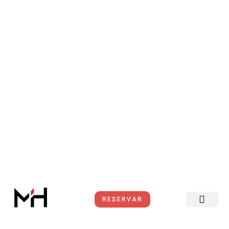
Ir
al
contenido
RESERVAR
Reservas Online
Sobre Nosotros
Condiciones del Servicio