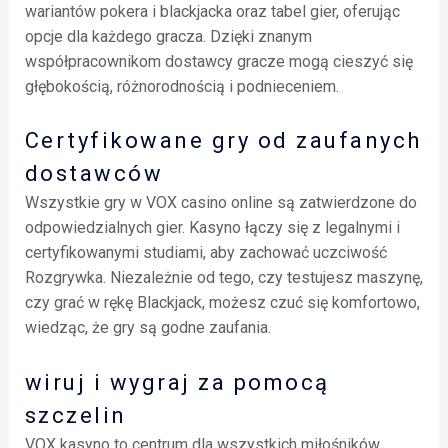
wariantów pokera i blackjacka oraz tabel gier, oferując
opcje dla każdego gracza. Dzięki znanym
współpracownikom dostawcy gracze mogą cieszyć się
głębokością, różnorodnością i podnieceniem.
Certyfikowane gry od zaufanych
dostawców
Wszystkie gry w VOX casino online są zatwierdzone do
odpowiedzialnych gier. Kasyno łączy się z legalnymi i
certyfikowanymi studiami, aby zachować uczciwość
Rozgrywka. Niezależnie od tego, czy testujesz maszynę,
czy grać w rękę Blackjack, możesz czuć się komfortowo,
wiedząc, że gry są godne zaufania.
wiruj i wygraj za pomocą
szczelin
VOX kasyno to centrum dla wszystkich miłośników