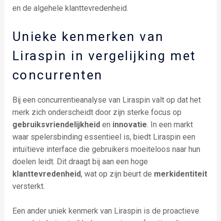
en de algehele klanttevredenheid.
Unieke kenmerken van
Liraspin in vergelijking met
concurrenten
Bij een concurrentieanalyse van Liraspin valt op dat het
merk zich onderscheidt door zijn sterke focus op
gebruiksvriendelijkheid
en
innovatie
. In een markt
waar spelersbinding essentieel is, biedt Liraspin een
intuïtieve interface die gebruikers moeiteloos naar hun
doelen leidt. Dit draagt bij aan een hoge
klanttevredenheid
, wat op zijn beurt de
merkidentiteit
versterkt.
Een ander uniek kenmerk van Liraspin is de proactieve