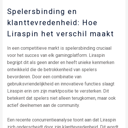
Spelersbinding en
klanttevredenheid: Hoe
Liraspin het verschil maakt
In een competitieve markt is spelersbinding cruciaal
voor het succes van elk gamingplatform. Liraspin
begrijpt dit als geen ander en heeft unieke kenmerken
ontwikkeld die de betrokkenheid van spelers
bevorderen. Door een combinatie van
gebruiksvriendelijkheid en innovatieve functies slaagt
Liraspin erin om zijn marktpositie te versterken. Dit
betekent dat spelers niet alleen terugkomen, maar ook
actief deelnemen aan de community.
Een recente concurrentieanalyse toont aan dat Liraspin
zich onderscheidt door zijn klanttevredenheid. Dit wordt