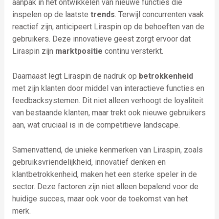
aanpak in het ontwikkelen van nieuwe functies die
inspelen op de laatste
trends
. Terwijl concurrenten vaak
reactief zijn, anticipeert Liraspin op de behoeften van de
gebruikers. Deze innovatieve geest zorgt ervoor dat
Liraspin zijn
marktpositie
continu versterkt.
Daarnaast legt Liraspin de nadruk op
betrokkenheid
met zijn klanten door middel van interactieve functies en
feedbacksystemen. Dit niet alleen verhoogt de loyaliteit
van bestaande klanten, maar trekt ook nieuwe gebruikers
aan, wat cruciaal is in de competitieve landscape.
Samenvattend, de unieke kenmerken van Liraspin, zoals
gebruiksvriendelijkheid, innovatief denken en
klantbetrokkenheid, maken het een sterke speler in de
sector. Deze factoren zijn niet alleen bepalend voor de
huidige succes, maar ook voor de toekomst van het
merk.