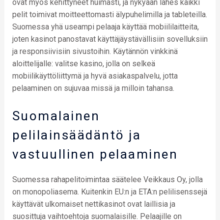
ovat myös kehittyneet huimasti, ja nykyään lähes kaikki
pelit toimivat moitteettomasti älypuhelimilla ja tableteilla.
Suomessa yhä useampi pelaaja käyttää mobiililaitteita,
joten kasinot panostavat käyttäjäystävällisiin sovelluksiin
ja responsiivisiin sivustoihin. Käytännön vinkkinä
aloittelijalle: valitse kasino, jolla on selkeä
mobiilikäyttöliittymä ja hyvä asiakaspalvelu, jotta
pelaaminen on sujuvaa missä ja milloin tahansa.
Suomalainen
pelilainsäädäntö ja
vastuullinen pelaaminen
Suomessa rahapelitoimintaa säätelee Veikkaus Oy, jolla
on monopoliasema. Kuitenkin EU:n ja ETA:n pelilisenssejä
käyttävät ulkomaiset nettikasinot ovat laillisia ja
suosittuja vaihtoehtoja suomalaisille. Pelaajille on