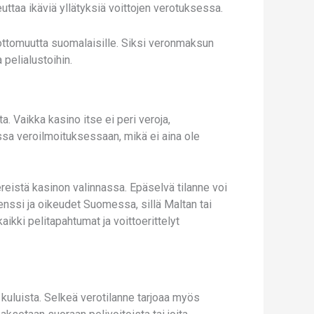
euttaa ikäviä yllätyksiä voittojen verotuksessa.
erottomuutta suomalaisille. Siksi veronmaksun
pelialustoihin.
. Vaikka kasino itse ei peri veroja,
ssa veroilmoituksessaan, mikä ei aina ole
reistä kasinon valinnassa. Epäselvä tilanne voi
enssi ja oikeudet Suomessa, sillä Maltan tai
ikki pelitapahtumat ja voittoerittelyt
 kuluista. Selkeä verotilanne tarjoaa myös