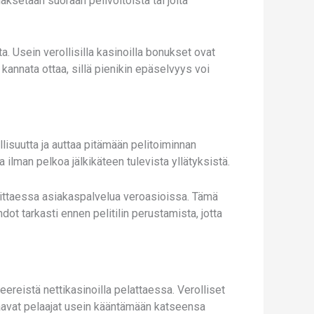
aksetaan suoraan pelivoitoista tai joita
. Usein verollisilla kasinoilla bonukset ovat
 kannata ottaa, sillä pienikin epäselvyys voi
lisuutta ja auttaa pitämään pelitoiminnan
ja ilman pelkoa jälkikäteen tulevista yllätyksistä.
rvittaessa asiakaspalvelua veroasioissa. Tämä
dot tarkasti ennen pelitilin perustamista, jotta
ereistä nettikasinoilla pelattaessa. Verolliset
 saavat pelaajat usein kääntämään katseensa