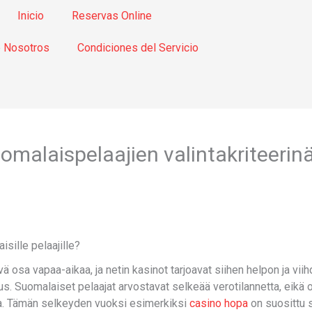
Inicio
Reservas Online
 Nosotros
Condiciones del Servicio
malaispelaajien valintakriteerin
sille pelaajille?
 osa vapaa-aikaa, ja netin kasinot tarjoavat siihen helpon ja vii
otus. Suomalaiset pelaajat arvostavat selkeää verotilannetta, eikä
ita. Tämän selkeyden vuoksi esimerkiksi
casino hopa
on suosittu s