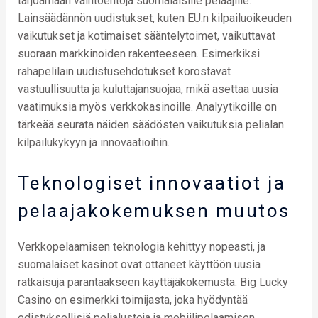
tarjoamaan vaihtoehtoja suomalaisille pelaajille.
Lainsäädännön uudistukset, kuten EU:n kilpailuoikeuden
vaikutukset ja kotimaiset sääntelytoimet, vaikuttavat
suoraan markkinoiden rakenteeseen. Esimerkiksi
rahapelilain uudistusehdotukset korostavat
vastuullisuutta ja kuluttajansuojaa, mikä asettaa uusia
vaatimuksia myös verkkokasinoille. Analyytikoille on
tärkeää seurata näiden säädösten vaikutuksia pelialan
kilpailukykyyn ja innovaatioihin.
Teknologiset innovaatiot ja
pelaajakokemuksen muutos
Verkkopelaamisen teknologia kehittyy nopeasti, ja
suomalaiset kasinot ovat ottaneet käyttöön uusia
ratkaisuja parantaakseen käyttäjäkokemusta. Big Lucky
Casino on esimerkki toimijasta, joka hyödyntää
edistyksellisiä pelialustoja ja mobiilipelaamisen