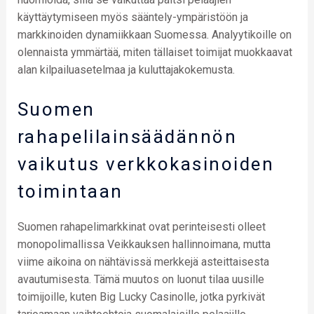
käyttäytymiseen myös sääntely-ympäristöön ja
markkinoiden dynamiikkaan Suomessa. Analyytikoille on
olennaista ymmärtää, miten tällaiset toimijat muokkaavat
alan kilpailuasetelmaa ja kuluttajakokemusta.
Suomen
rahapelilainsäädännön
vaikutus verkkokasinoiden
toimintaan
Suomen rahapelimarkkinat ovat perinteisesti olleet
monopolimallissa Veikkauksen hallinnoimana, mutta
viime aikoina on nähtävissä merkkejä asteittaisesta
avautumisesta. Tämä muutos on luonut tilaa uusille
toimijoille, kuten Big Lucky Casinolle, jotka pyrkivät