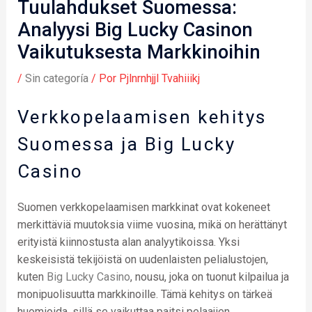
Tuulahdukset Suomessa:
Analyysi Big Lucky Casinon
Vaikutuksesta Markkinoihin
/
Sin categoría
/ Por
Pjlnrnhjjl Tvahiiikj
Verkkopelaamisen kehitys
Suomessa ja Big Lucky
Casino
Suomen verkkopelaamisen markkinat ovat kokeneet
merkittäviä muutoksia viime vuosina, mikä on herättänyt
erityistä kiinnostusta alan analyytikoissa. Yksi
keskeisistä tekijöistä on uudenlaisten pelialustojen,
kuten
Big Lucky Casino
, nousu, joka on tuonut kilpailua ja
monipuolisuutta markkinoille. Tämä kehitys on tärkeä
huomioida, sillä se vaikuttaa paitsi pelaajien