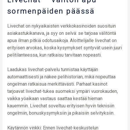
sormenpäiden päässä
Livechat on nykyaikaisten verkkokasinoiden suosituin
asiakastukikanava, ja syy on selvä: se tarjoaa välitöntä
apua ilman pitkiä odotusaikoja. Aloittelijalle livechat on
erityisen arvokas, koska kysymykset syntyvät usein juuri
pelitilanteessa, kun ratkaisu tarvitaan nopeasti.
Laadukas livechat-palvelu tunnistaa käyttäjän
automaattisesti ja näkee pelihistorian, mikä nopeuttaa
ongelman ratkaisua merkittävästi. Parhaat kasinot
tarjoavat livechat-tukea suomeksi ympäri vuorokauden,
vaikka yöaikaan vastaus saattaa kestää hieman
kauemmin. Livechat soveltuu erityisen hyvin teknisiin
ongelmiin, bonuskysymyksiin ja pikaisiin selvityksiin.
Käytännön vinkki: Ennen livechat-keskustelun