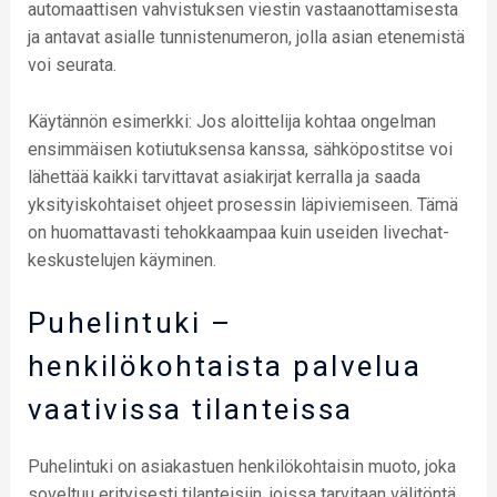
automaattisen vahvistuksen viestin vastaanottamisesta
ja antavat asialle tunnistenumeron, jolla asian etenemistä
voi seurata.
Käytännön esimerkki: Jos aloittelija kohtaa ongelman
ensimmäisen kotiutuksensa kanssa, sähköpostitse voi
lähettää kaikki tarvittavat asiakirjat kerralla ja saada
yksityiskohtaiset ohjeet prosessin läpiviemiseen. Tämä
on huomattavasti tehokkaampaa kuin useiden livechat-
keskustelujen käyminen.
Puhelintuki –
henkilökohtaista palvelua
vaativissa tilanteissa
Puhelintuki on asiakastuen henkilökohtaisin muoto, joka
soveltuu erityisesti tilanteisiin, joissa tarvitaan välitöntä