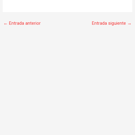
←
Entrada anterior
Entrada siguiente
→
F
I
W
a
n
h
c
s
a
e
t
t
b
a
s
o
g
a
© 2020 todos los derechos reservados.
o
r
p
k
a
p
m