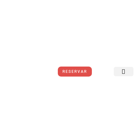
Ir
al
contenido
RESERVAR
Reservas Online
Sobre Nosotros
Condiciones del Servicio