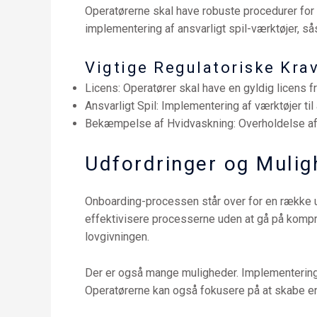
Operatørerne skal have robuste procedurer for 
implementering af ansvarligt spil-værktøjer, 
Vigtige Regulatoriske Kra
Licens: Operatører skal have en gyldig licens 
Ansvarligt Spil: Implementering af værktøjer til
Bekæmpelse af Hvidvaskning: Overholdelse af 
Udfordringer og Mulig
Onboarding-processen står over for en række u
effektivisere processerne uden at gå på kompro
lovgivningen.
Der er også mange muligheder. Implementering 
Operatørerne kan også fokusere på at skabe en