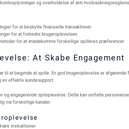
es kontooplysninger og overholdelse af anti-hvidvaskningsreglerne
gier for at beskytte finansielle transaktioner.
inger for at forbedre brugeroplevelsen.
ngsmetoder for at imødekomme forskellige spilleres præferencer.
levelse: At Skabe Engagement
ar til at begynde at spille. En god brugeroplevelse er afgørende f
og en effektiv kundesupport.
itiv og engagerende spiloplevelse. Dette kan omfatte personalis
g via forskellige kanaler.
eroplevelse
lare instruktioner.