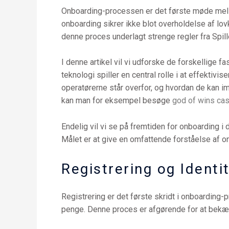
Onboarding-processen er det første møde mellem
onboarding sikrer ikke blot overholdelse af lov
denne proces underlagt strenge regler fra Spille
I denne artikel vil vi udforske de forskellige fa
teknologi spiller en central rolle i at effekti
operatørerne står overfor, og hvordan de kan 
kan man for eksempel besøge
god of wins cas
Endelig vil vi se på fremtiden for onboarding i
Målet er at give en omfattende forståelse af 
Registrering og Ident
Registrering er det første skridt i onboarding-pr
penge. Denne proces er afgørende for at bekæ