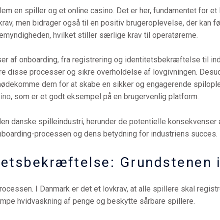
 en spiller og et online casino. Det er her, fundamentet for et 
krav, men bidrager også til en positiv brugeroplevelse, der kan fø
myndigheden, hvilket stiller særlige krav til operatørerne.
ser af onboarding, fra registrering og identitetsbekræftelse til in
visere disse processer og sikre overholdelse af lovgivningen. Desu
imødekomme dem for at skabe en sikker og engagerende spiloplev
ino
, som er et godt eksempel på en brugervenlig platform.
 den danske spilleindustri, herunder de potentielle konsekvenser 
onboarding-processen og dens betydning for industriens succes.
itetsbekræftelse: Grundstenen 
ocessen. I Danmark er det et lovkrav, at alle spillere skal registr
mpe hvidvaskning af penge og beskytte sårbare spillere.