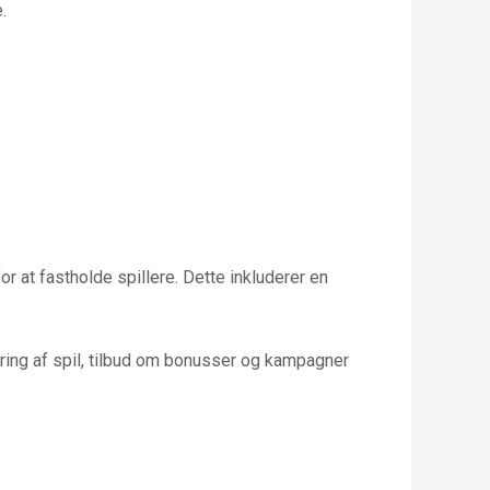
.
or at fastholde spillere. Dette inkluderer en
ering af spil, tilbud om bonusser og kampagner