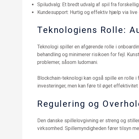
Spiludvalg: Et bredt udvalg af spil fra forskell
Kundesupport: Hurtig og effektiv hjælp via live 
Teknologiens Rolle: A
Teknologi spiller en afgørende rolle i onboard
behandling og minimerer risikoen for fejl. Kuns
problemer, såsom ludomani.
Blockchain-teknologi kan også spille en rolle i
investeringer, men kan føre til øget effektivite
Regulering og Overhold
Den danske spillelovgivning er streng og stiller
virksomhed. Spillemyndigheden fører tilsyn med