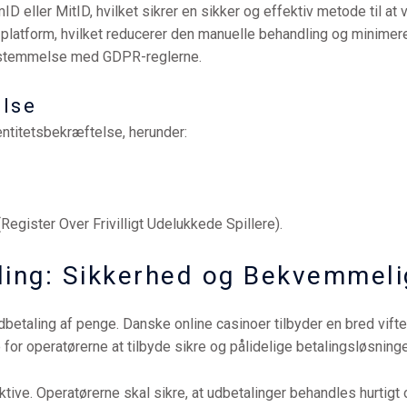
eller MitID, hvilket sikrer en sikker og effektiv metode til at v
platform, hvilket reducerer den manuelle behandling og minimerer 
nsstemmelse med GDPR-reglerne.
else
dentitetsbekræftelse, herunder:
(Register Over Frivilligt Udelukkede Spillere).
ling: Sikkerhed og Bekvemmel
ndbetaling af penge. Danske online casinoer tilbyder en bred vifte
or operatørerne at tilbyde sikre og pålidelige betalingsløsninger f
ektive. Operatørerne skal sikre, at udbetalinger behandles hurt