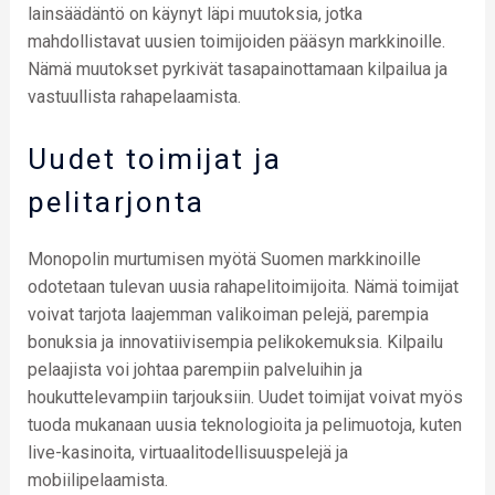
lainsäädäntö on käynyt läpi muutoksia, jotka
mahdollistavat uusien toimijoiden pääsyn markkinoille.
Nämä muutokset pyrkivät tasapainottamaan kilpailua ja
vastuullista rahapelaamista.
Uudet toimijat ja
pelitarjonta
Monopolin murtumisen myötä Suomen markkinoille
odotetaan tulevan uusia rahapelitoimijoita. Nämä toimijat
voivat tarjota laajemman valikoiman pelejä, parempia
bonuksia ja innovatiivisempia pelikokemuksia. Kilpailu
pelaajista voi johtaa parempiin palveluihin ja
houkuttelevampiin tarjouksiin. Uudet toimijat voivat myös
tuoda mukanaan uusia teknologioita ja pelimuotoja, kuten
live-kasinoita, virtuaalitodellisuuspelejä ja
mobiilipelaamista.