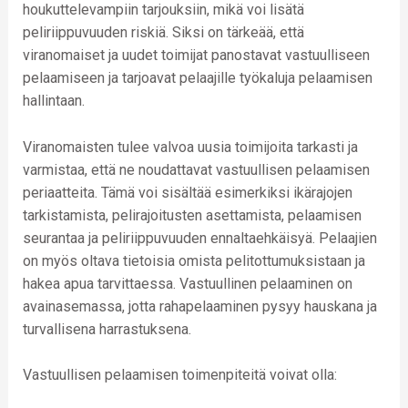
houkuttelevampiin tarjouksiin, mikä voi lisätä
peliriippuvuuden riskiä. Siksi on tärkeää, että
viranomaiset ja uudet toimijat panostavat vastuulliseen
pelaamiseen ja tarjoavat pelaajille työkaluja pelaamisen
hallintaan.
Viranomaisten tulee valvoa uusia toimijoita tarkasti ja
varmistaa, että ne noudattavat vastuullisen pelaamisen
periaatteita. Tämä voi sisältää esimerkiksi ikärajojen
tarkistamista, pelirajoitusten asettamista, pelaamisen
seurantaa ja peliriippuvuuden ennaltaehkäisyä. Pelaajien
on myös oltava tietoisia omista pelitottumuksistaan ja
hakea apua tarvittaessa. Vastuullinen pelaaminen on
avainasemassa, jotta rahapelaaminen pysyy hauskana ja
turvallisena harrastuksena.
Vastuullisen pelaamisen toimenpiteitä voivat olla: