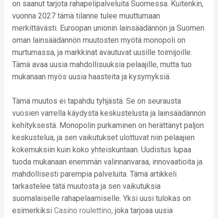
on saanut tarjota rahapelipalveluita Suomessa. Kuitenkin,
vuonna 2027 tämä tilanne tulee muuttumaan
merkittävästi. Euroopan unionin lainsäädännön ja Suomen
oman lainsäädännön muutosten myötä monopoli on
murtumassa, ja markkinat avautuvat uusille toimijoille.
Tämä avaa uusia mahdollisuuksia pelaajille, mutta tuo
mukanaan myös uusia haasteita ja kysymyksiä.
Tämä muutos ei tapahdu tyhjästä. Se on seurausta
vuosien varrella käydystä keskustelusta ja lainsäädännön
kehityksestä. Monopolin purkaminen on herättänyt paljon
keskustelua, ja sen vaikutukset ulottuvat niin pelaajien
kokemuksiin kuin koko yhteiskuntaan. Uudistus lupaa
tuoda mukanaan enemmän valinnanvaraa, innovaatioita ja
mahdollisesti parempia palveluita. Tämä artikkeli
tarkastelee tätä muutosta ja sen vaikutuksia
suomalaiselle rahapelaamiselle. Yksi uusi tulokas on
esimerkiksi
Casino roulettino
, joka tarjoaa uusia