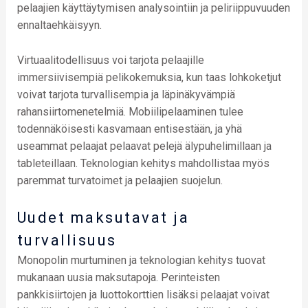
pelaajien käyttäytymisen analysointiin ja peliriippuvuuden
ennaltaehkäisyyn.
Virtuaalitodellisuus voi tarjota pelaajille
immersiivisempiä pelikokemuksia, kun taas lohkoketjut
voivat tarjota turvallisempia ja läpinäkyvämpiä
rahansiirtomenetelmiä. Mobiilipelaaminen tulee
todennäköisesti kasvamaan entisestään, ja yhä
useammat pelaajat pelaavat pelejä älypuhelimillaan ja
tableteillaan. Teknologian kehitys mahdollistaa myös
paremmat turvatoimet ja pelaajien suojelun.
Uudet maksutavat ja
turvallisuus
Monopolin murtuminen ja teknologian kehitys tuovat
mukanaan uusia maksutapoja. Perinteisten
pankkisiirtojen ja luottokorttien lisäksi pelaajat voivat