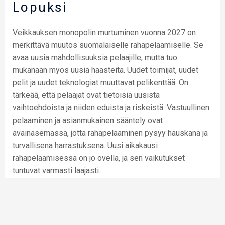
Lopuksi
Veikkauksen monopolin murtuminen vuonna 2027 on
merkittävä muutos suomalaiselle rahapelaamiselle. Se
avaa uusia mahdollisuuksia pelaajille, mutta tuo
mukanaan myös uusia haasteita. Uudet toimijat, uudet
pelit ja uudet teknologiat muuttavat pelikenttää. On
tärkeää, että pelaajat ovat tietoisia uusista
vaihtoehdoista ja niiden eduista ja riskeistä. Vastuullinen
pelaaminen ja asianmukainen sääntely ovat
avainasemassa, jotta rahapelaaminen pysyy hauskana ja
turvallisena harrastuksena. Uusi aikakausi
rahapelaamisessa on jo ovella, ja sen vaikutukset
tuntuvat varmasti laajasti.
←
Entrada anterior
Entrada siguiente
→