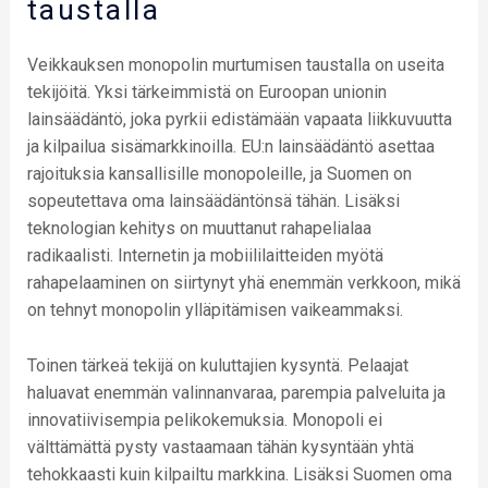
taustalla
Veikkauksen monopolin murtumisen taustalla on useita
tekijöitä. Yksi tärkeimmistä on Euroopan unionin
lainsäädäntö, joka pyrkii edistämään vapaata liikkuvuutta
ja kilpailua sisämarkkinoilla. EU:n lainsäädäntö asettaa
rajoituksia kansallisille monopoleille, ja Suomen on
sopeutettava oma lainsäädäntönsä tähän. Lisäksi
teknologian kehitys on muuttanut rahapelialaa
radikaalisti. Internetin ja mobiililaitteiden myötä
rahapelaaminen on siirtynyt yhä enemmän verkkoon, mikä
on tehnyt monopolin ylläpitämisen vaikeammaksi.
Toinen tärkeä tekijä on kuluttajien kysyntä. Pelaajat
haluavat enemmän valinnanvaraa, parempia palveluita ja
innovatiivisempia pelikokemuksia. Monopoli ei
välttämättä pysty vastaamaan tähän kysyntään yhtä
tehokkaasti kuin kilpailtu markkina. Lisäksi Suomen oma