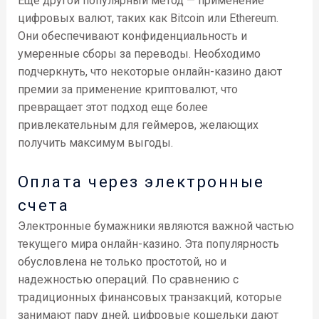
Еще другой популярный метод — применение
цифровых валют, таких как Bitcoin или Ethereum.
Они обеспечивают конфиденциальность и
умеренные сборы за переводы. Необходимо
подчеркнуть, что некоторые онлайн-казино дают
премии за применение криптовалют, что
превращает этот подход еще более
привлекательным для геймеров, желающих
получить максимум выгоды.
Оплата через электронные
счета
Электронные бумажники являются важной частью
текущего мира онлайн-казино. Эта популярность
обусловлена не только простотой, но и
надежностью операций. По сравнению с
традиционных финансовых транзакций, которые
занимают пару дней, цифровые кошельки дают