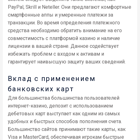
PayPal, Skrill и Neteller. Они предлагают комфортные
смартфонные аппы и умеренные платежи за
транзакции. Во время определения платежного
средства необходимо обратить внимание на его
совместимость с платформой казино и наличие
лицензии в вашей стране. Данное содействует
избежать проблем с входом к активам и
гарантирует наивысшую защиту ваших сведений.
Вклад с применением
банковских карт
Для большинства большинства пользователей
интернет-казино, депозит с использованием
дебетовых карт выступает как одним из самых
удобных и быстрых способов пополнения счета.
Большинство сайтов принимают такие карты, как
Visa и MasterCard, обеспечивая игрокам быстрые