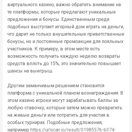
виртуального казино, важно обратить внимание на
те платформы, которые предлагают уникальные
предложения и бонусы. Единственным среди
подобных выступает игорный дом играть на деньги,
что дарит не только внушительные приветственные
бонусы, но и постоянные промоакции для лояльных
участников. К примеру, в этом месте есть
возможность получить каждую неделю возвраты
средств вплоть до 15%, это значительно повышает
шансы на выигрыш.
Другим заманчивым решением становится
платформа с уникальной планом вознаграждения. В
этом казино игроки могут зарабатывать баллы за
любую ставочку, которые затем можно превратить
на живые деньги или потратить для участия в
особых турнирах. Подобные предложения,
например
https://urlscan.io/result/01985576-b374-