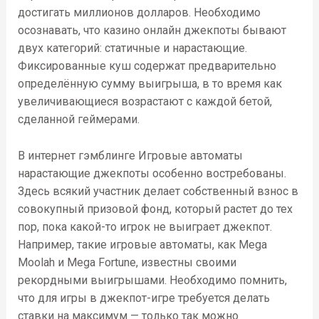
достигать миллионов долларов. Необходимо
осознавать, что казино онлайн джекпоты бывают
двух категорий: статичные и нарастающие.
Фиксированные куш содержат предварительно
определённую сумму выигрыша, в то время как
увеличивающиеся возрастают с каждой бетой,
сделанной геймерами.
В интернет гэмблинге Игровые автоматы
нарастающие джекпоты особенно востребованы.
Здесь всякий участник делает собственный взнос в
совокупный призовой фонд, который растет до тех
пор, пока какой-то игрок не выиграет джекпот.
Например, такие игровые автоматы, как Mega
Moolah и Mega Fortune, известны своими
рекордными выигрышами. Необходимо помнить,
что для игры в джекпот-игре требуется делать
ставки на максимум — только так можно