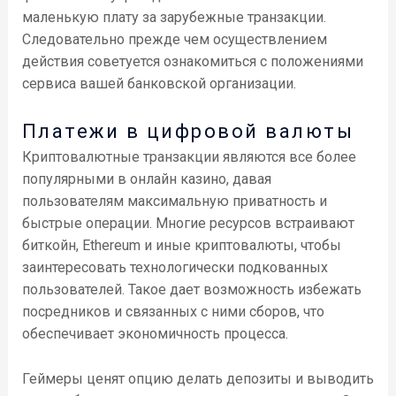
маленькую плату за зарубежные транзакции.
Следовательно прежде чем осуществлением
действия советуется ознакомиться с положениями
сервиса вашей банковской организации.
Платежи в цифровой валюты
Криптовалютные транзакции являются все более
популярными в онлайн казино, давая
пользователям максимальную приватность и
быстрые операции. Многие ресурсов встраивают
биткойн, Ethereum и иные криптовалюты, чтобы
заинтересовать технологически подкованных
пользователей. Такое дает возможность избежать
посредников и связанных с ними сборов, что
обеспечивает экономичность процесса.
Геймеры ценят опцию делать депозиты и выводить