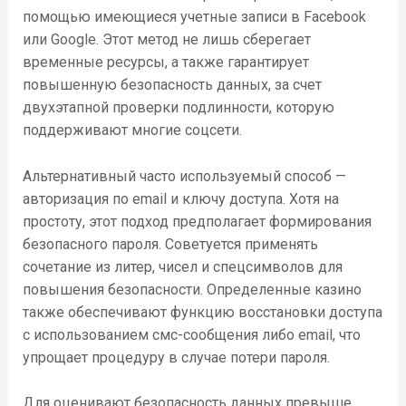
помощью имеющиеся учетные записи в Facebook
или Google. Этот метод не лишь сберегает
временные ресурсы, а также гарантирует
повышенную безопасность данных, за счет
двухэтапной проверки подлинности, которую
поддерживают многие соцсети.
Альтернативный часто используемый способ —
авторизация по email и ключу доступа. Хотя на
простоту, этот подход предполагает формирования
безопасного пароля. Советуется применять
сочетание из литер, чисел и спецсимволов для
повышения безопасности. Определенные казино
также обеспечивают функцию восстановки доступа
с использованием смс-сообщения либо email, что
упрощает процедуру в случае потери пароля.
Для оценивают безопасность данных превыше