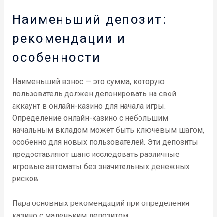
Наименьший депозит:
рекомендации и
особенности
Наименьший взнос — это сумма, которую
пользователь должен депонировать на свой
аккаунт в онлайн-казино для начала игры.
Определение онлайн-казино с небольшим
начальным вкладом может быть ключевым шагом,
особенно для новых пользователей. Эти депозиты
предоставляют шанс исследовать различные
игровые автоматы без значительных денежных
рисков.
Пара основных рекомендаций при определения
казино с маленьким депозитом: