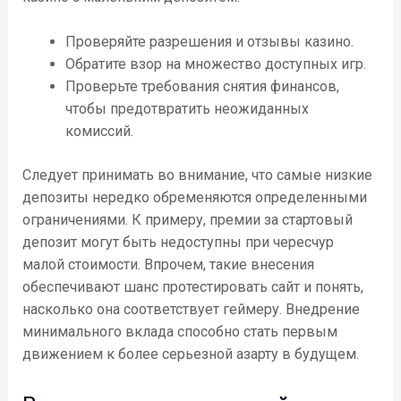
Проверяйте разрешения и отзывы казино.
Обратите взор на множество доступных игр.
Проверьте требования снятия финансов,
чтобы предотвратить неожиданных
комиссий.
Следует принимать во внимание, что самые низкие
депозиты нередко обременяются определенными
ограничениями. К примеру, премии за стартовый
депозит могут быть недоступны при чересчур
малой стоимости. Впрочем, такие внесения
обеспечивают шанс протестировать сайт и понять,
насколько она соответствует геймеру. Внедрение
минимального вклада способно стать первым
движением к более серьезной азарту в будущем.