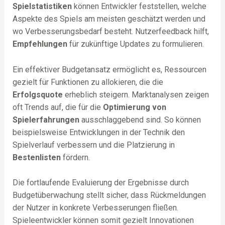
Spielstatistiken
können Entwickler feststellen, welche
Aspekte des Spiels am meisten geschätzt werden und
wo Verbesserungsbedarf besteht. Nutzerfeedback hilft,
Empfehlungen
für zukünftige Updates zu formulieren.
Ein effektiver Budgetansatz ermöglicht es, Ressourcen
gezielt für Funktionen zu allokieren, die die
Erfolgsquote
erheblich steigern. Marktanalysen zeigen
oft Trends auf, die für die
Optimierung von
Spielerfahrungen
ausschlaggebend sind. So können
beispielsweise Entwicklungen in der Technik den
Spielverlauf verbessern und die Platzierung in
Bestenlisten
fördern.
Die fortlaufende Evaluierung der Ergebnisse durch
Budgetüberwachung stellt sicher, dass Rückmeldungen
der Nutzer in konkrete Verbesserungen fließen.
Spieleentwickler können somit gezielt Innovationen