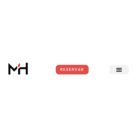
Ir
al
contenido
RESERVAR