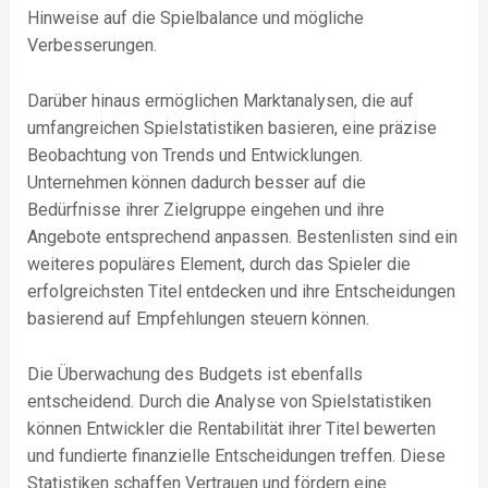
Hinweise auf die Spielbalance und mögliche
Verbesserungen.
Darüber hinaus ermöglichen Marktanalysen, die auf
umfangreichen Spielstatistiken basieren, eine präzise
Beobachtung von Trends und Entwicklungen.
Unternehmen können dadurch besser auf die
Bedürfnisse ihrer Zielgruppe eingehen und ihre
Angebote entsprechend anpassen. Bestenlisten sind ein
weiteres populäres Element, durch das Spieler die
erfolgreichsten Titel entdecken und ihre Entscheidungen
basierend auf Empfehlungen steuern können.
Die Überwachung des Budgets ist ebenfalls
entscheidend. Durch die Analyse von Spielstatistiken
können Entwickler die Rentabilität ihrer Titel bewerten
und fundierte finanzielle Entscheidungen treffen. Diese
Statistiken schaffen Vertrauen und fördern eine