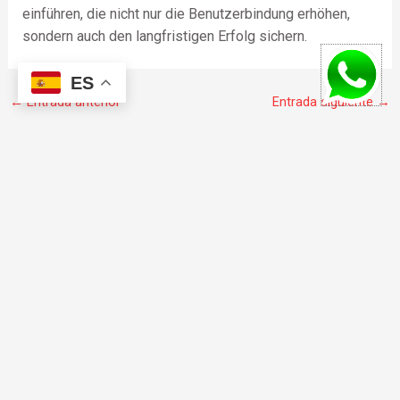
einführen, die nicht nur die Benutzerbindung erhöhen,
sondern auch den langfristigen Erfolg sichern.
ES
←
Entrada anterior
Entrada siguiente
→
F
I
W
a
n
h
c
s
a
e
t
t
b
a
s
o
g
a
© 2020 todos los derechos reservados.
o
r
p
k
a
p