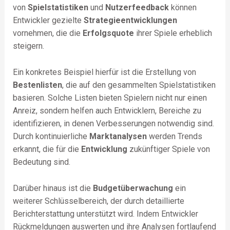
von
Spielstatistiken
und
Nutzerfeedback
können
Entwickler gezielte
Strategieentwicklungen
vornehmen, die die
Erfolgsquote
ihrer Spiele erheblich
steigern.
Ein konkretes Beispiel hierfür ist die Erstellung von
Bestenlisten
, die auf den gesammelten Spielstatistiken
basieren. Solche Listen bieten Spielern nicht nur einen
Anreiz, sondern helfen auch Entwicklern, Bereiche zu
identifizieren, in denen Verbesserungen notwendig sind.
Durch kontinuierliche
Marktanalysen
werden Trends
erkannt, die für die
Entwicklung
zukünftiger Spiele von
Bedeutung sind.
Darüber hinaus ist die
Budgetüberwachung
ein
weiterer Schlüsselbereich, der durch detaillierte
Berichterstattung unterstützt wird. Indem Entwickler
Rückmeldungen auswerten und ihre Analysen fortlaufend