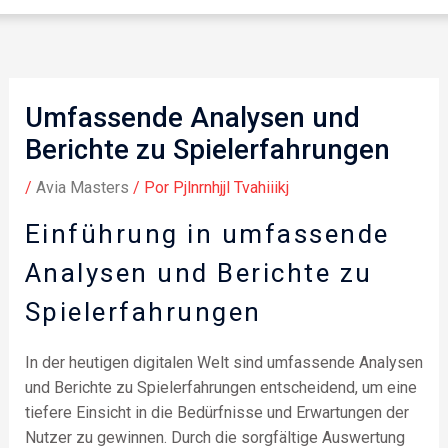
Umfassende Analysen und
Berichte zu Spielerfahrungen
/
Avia Masters
/ Por
Pjlnrnhjjl Tvahiiikj
Einführung in umfassende
Analysen und Berichte zu
Spielerfahrungen
In der heutigen digitalen Welt sind umfassende Analysen
und Berichte zu Spielerfahrungen entscheidend, um eine
tiefere Einsicht in die Bedürfnisse und Erwartungen der
Nutzer zu gewinnen. Durch die sorgfältige Auswertung