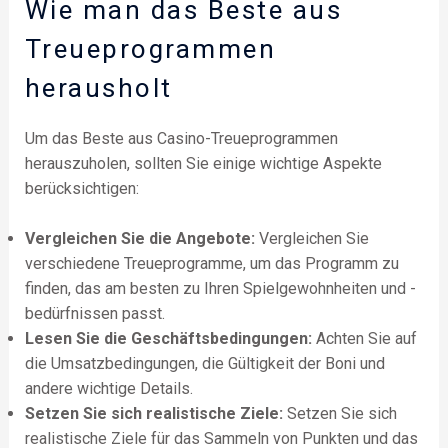
Wie man das Beste aus
Treueprogrammen
herausholt
Um das Beste aus Casino-Treueprogrammen
herauszuholen, sollten Sie einige wichtige Aspekte
berücksichtigen:
Vergleichen Sie die Angebote:
Vergleichen Sie
verschiedene Treueprogramme, um das Programm zu
finden, das am besten zu Ihren Spielgewohnheiten und -
bedürfnissen passt.
Lesen Sie die Geschäftsbedingungen:
Achten Sie auf
die Umsatzbedingungen, die Gültigkeit der Boni und
andere wichtige Details.
Setzen Sie sich realistische Ziele:
Setzen Sie sich
realistische Ziele für das Sammeln von Punkten und das