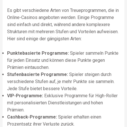
Es gibt verschiedene Arten von Treueprogrammen, die in
Online-Casinos angeboten werden. Einige Programme
sind einfach und direkt, während andere komplexere
Strukturen mit mehreren Stufen und Vorteilen aufweisen.
Hier sind einige der gängigsten Arten:
Punktebasierte Programme:
Spieler sammeln Punkte
für jeden Einsatz und können diese Punkte gegen
Prämien eintauschen.
Stufenbasierte Programme:
Spieler steigen durch
verschiedene Stufen auf, je mehr Punkte sie sammeln.
Jede Stufe bietet bessere Vorteile.
VIP-Programme:
Exklusive Programme für High-Roller
mit personalisierten Dienstleistungen und hohen
Prämien.
Cashback-Programme:
Spieler erhalten einen
Prozentsatz ihrer Verluste zurück.