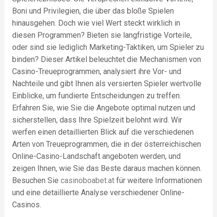
Boni und Privilegien, die über das bloße Spielen
hinausgehen. Doch wie viel Wert steckt wirklich in
diesen Programmen? Bieten sie langfristige Vorteile,
oder sind sie lediglich Marketing-Taktiken, um Spieler zu
binden? Dieser Artikel beleuchtet die Mechanismen von
Casino-Treueprogrammen, analysiert ihre Vor- und
Nachteile und gibt Ihnen als versierten Spieler wertvolle
Einblicke, um fundierte Entscheidungen zu treffen.
Erfahren Sie, wie Sie die Angebote optimal nutzen und
sicherstellen, dass Ihre Spielzeit belohnt wird. Wir
werfen einen detaillierten Blick auf die verschiedenen
Arten von Treueprogrammen, die in der österreichischen
Online-Casino-Landschaft angeboten werden, und
zeigen Ihnen, wie Sie das Beste daraus machen können.
Besuchen Sie
casinoboabet.at
für weitere Informationen
und eine detaillierte Analyse verschiedener Online-
Casinos.