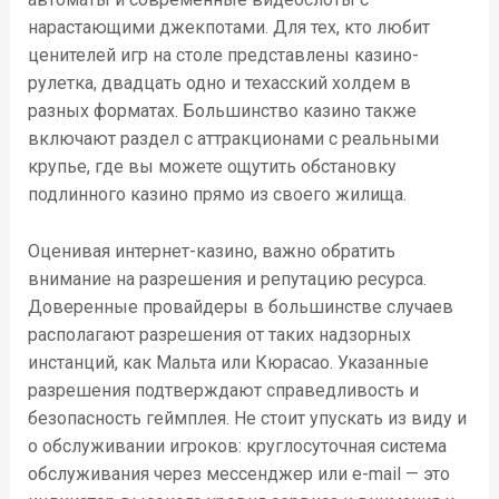
нарастающими джекпотами. Для тех, кто любит
ценителей игр на столе представлены казино-
рулетка, двадцать одно и техасский холдем в
разных форматах. Большинство казино также
включают раздел с аттракционами с реальными
крупье, где вы можете ощутить обстановку
подлинного казино прямо из своего жилища.
Оценивая интернет-казино, важно обратить
внимание на разрешения и репутацию ресурса.
Доверенные провайдеры в большинстве случаев
располагают разрешения от таких надзорных
инстанций, как Мальта или Кюрасао. Указанные
разрешения подтверждают справедливость и
безопасность геймплея. Не стоит упускать из виду и
о обслуживании игроков: круглосуточная система
обслуживания через мессенджер или e-mail — это