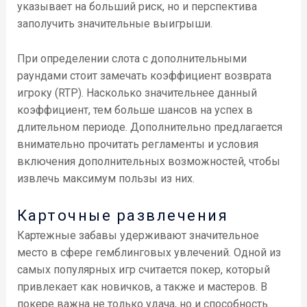
указывает на больший риск, но и перспектива
заполучить значительные выигрыши.
При определении слота с дополнительными
раундами стоит замечать коэффициент возврата
игроку (RTP). Насколько значительнее данный
коэффициент, тем больше шансов на успех в
длительном периоде. Дополнительно предлагается
внимательно прочитать регламенты и условия
включения дополнительных возможностей, чтобы
извлечь максимум пользы из них.
Карточные развлечения
Картежные забавы удерживают значительное
место в сфере гемблинговых увлечений. Одной из
самых популярных игр считается покер, который
привлекает как новичков, а также и мастеров. В
покере важна не только удача, но и способность