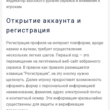
индикатор высокого уровня сервиса и внимания к
игрокам.
Открытие аккаунта и
регистрация
Регистрация профиля на интернет платформе, вроде
казино и вулкан, требует осуществления
нескольких легких шагов. Первый ход — это
перемещение на легитимный веб-сайт избранного
сервиса. В правом как правило размещается
клавиша “Регистрация”, на эту кнопку нужно
щелкнуть. Далее игроку предоставят возможность
оформить форму с персональной информацией:
наименование, фамилия, адрес электронной почты
и контактный номер. Эти информация чрезвычайно
существенны для защиты и верификации