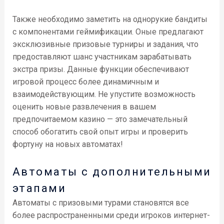
Также необходимо заметить на однорукие бандиты
с компонентами геймификации. Оные предлагают
эксклюзивные призовые турниры и задания, что
предоставляют шанс участникам зарабатывать
экстра призы. Данные функции обеспечивают
игровой процесс более динамичным и
взаимодействующим. Не упустите возможность
оценить новые развлечения в вашем
предпочитаемом казино — это замечательный
способ обогатить свой опыт игры и проверить
фортуну на новых автоматах!
Автоматы с дополнительными
этапами
Автоматы с призовыми турами становятся все
более распространенными среди игроков интернет-