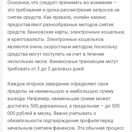
Основное, что следует принимать во внимание —
это требования и сроки рассмотрения запросов на
снятие средств. Как правило, онлайн-казино
предоставляют разнообразные методов снятия
средств: банковские карты, электронные кошельки,
и криптовалюты. Электронные кошельков
являются очень скоростным методом, поскольку
средства могут поступить на счет в течение
нескольких часов. Финансовые транзакции могут
требовать от 3 до 5 деловых дней.
Каждое игорное заведение определяет свои
пределы на наименьшую и наибольшую сумму
вывода. Например, наименьшая сумма может
достигать 500 деревянных, а предельная — до 500
000 рублей в месяц. Важно учитывать о
обязательности подтверждения профиля перед
начальным снятием финансов. Эта обычная процесс