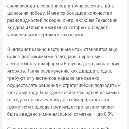
анализировать соперников и точно рассчитывать
шансы на победу. Имеется большое количество
разновидностей покерных игр, включая Техасский
Холдем и Omaha, каждая из которых обладает
уникальными чертами и тактиками.
В интернет казино карточные игры становятся еще
более достижимыми благодаря широкому
ассортименту платформ и бонусов для начинающих
игроков. Такие развлечения, как двадцать одно,
требуют от участников навыка мгновенно
осуществлять решения и стратегически подходить к
каждому ходу. Блэкджек считается одной из самых
выгодных развлечений для геймера, ведь при
грамотном подходе преимущество казино может
быть сведено к минимальной отметке — до 0,5%.
С прогрессом техники покерные игры в онлайн-