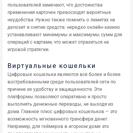
пользователей замечают, что достоинства
применения карточек превосходят вероятные
неудобства. Нужно также помнить о лимитах на
депозит и снятие средств: нередко онлайн-казино
устанавливают минимумы и максимумы сумм для
операций с картами, что может отразиться на
игровой стратегии.
Виртуальные кошельки
Цифровые кошельки являются всё более и более
востребованными среди пользователей сети по
причине их удобству и защищенности. Эти
платформы позволяют оперативно и просто
выполнять денежные переводы, не выходя из
дома. Главное плюс цифровых кошельков — это
возможность мгновенного трансфера денег.
Например, для геймеров в игорном доме это