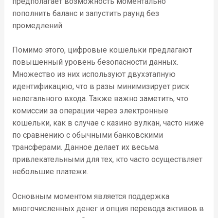
предполагает возможность моментально
пополнить баланс и запустить раунд без
промедлений.
Помимо этого, цифровые кошельки предлагают
повышенный уровень безопасности данных.
Множество из них используют двухэтапную
идентификацию, что в разы минимизирует риск
нелегального входа. Также важно заметить, что
комиссии за операции через электронные
кошельки, как в случае с казино вулкан, часто ниже
по сравнению с обычными банковскими
трансферами. Данное делает их весьма
привлекательными для тех, кто часто осуществляет
небольшие платежи.
Основным моментом является поддержка
многочисленных денег и опция перевода активов в