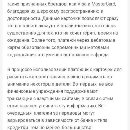
таких признанных брендов, как Visa и MasterCard,
благодаря их широкому распространению и
достоверности. Данные карточки позволяют сразу
же пополнять аккаунт в онлайн-казино, что очень
существенно для тех, кто не хочет терять время на
ожидание. Более того, платежи через дебетовые
карты обезопасены современными методами
кодирования, что уменьшает опасность фрода.
В процессе использовании платежных карточек для
расчета в интернет-казино важно принимать во
внимание некоторые детали. Во-первых, не все
финансовые учреждения поддерживают
транзакции с азартными сайтами, в связи с этим
стоит заранее уточнить эту информацию. Во-
очередных, платежи за переводы могут
варьироваться в зависимости от банка и типа
кредитки. Тем не менее, большинство