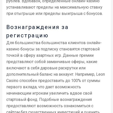
рублёв. Вдобавок, определенные онлайн-казино
устанавливают пределы на максимальную ставку
при отыгрыше или пределы выигрыша с бонусов.
Вознаграждения за
регистрацию
Для большинства большинства клиентов онлайн-
казино бонусы за подписку становятся стартовой
точкой в сферу азартных игр. Данные премии
представляют собой заманчивые оферы, какие
включают в себя даровые раскрутки или
дополнительный баланс на аккаунт. Например, Leon
Casino способен предоставить до 100% от суммы
первого вклада, что дает возможность
начинающим игрокам увеличить вдвое свой
стартовый фонд. Подобные вознаграждения
предоставляют возможность ознакомиться с
сайтом без существенных инвестиций и оценить