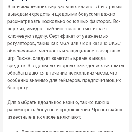
В поисках лучших виртуальных казино с быстрыми
выводами средств и щедрыми бонусами важно
рассматривать несколько основных факторов. Во-
первых, имидж гэмблинг-платформы играет
ключевую задачу. Сертификат от уважаемых
регуляторов, таких как MGA или
Леон казино
UKGC,
обеспечивает честность и защищенность азартных
игр. Также, следует заметить время вывода
средств. В отдельных игорных заведениях выплаты
обрабатываются в течение нескольких часов, что
особенно значимо для геймеров, предпочитающих
быстроту.
Для выбрать идеальное казино, также важно
рассмотреть бонусные предложения. Чрезвычайно
известные в их числе включают: