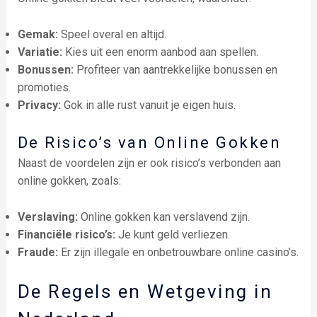
Gemak:
Speel overal en altijd.
Variatie:
Kies uit een enorm aanbod aan spellen.
Bonussen:
Profiteer van aantrekkelijke bonussen en
promoties.
Privacy:
Gok in alle rust vanuit je eigen huis.
De Risico’s van Online Gokken
Naast de voordelen zijn er ook risico’s verbonden aan
online gokken, zoals:
Verslaving:
Online gokken kan verslavend zijn.
Financiële risico’s:
Je kunt geld verliezen.
Fraude:
Er zijn illegale en onbetrouwbare online casino’s.
De Regels en Wetgeving in