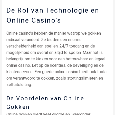
De Rol van Technologie en
Online Casino’s
Online casino’s hebben de manier waarop we gokken
radicaal veranderd. Ze bieden een enorme
verscheidenheid aan spellen, 24/7 toegang en de
mogelijkheid om overal en altijd te spelen. Maar het is
belangrijk om te kiezen voor een betrouwbaar en legaal
online casino. Let op de licenties, de beveiliging en de
klantenservice. Een goede online casino biedt ook tools
om verantwoord te gokken, zoals stortingslimieten en
zelfuitsluiting.
De Voordelen van Online
Gokken
Online gokken biedt veel voordelen, waaronder: