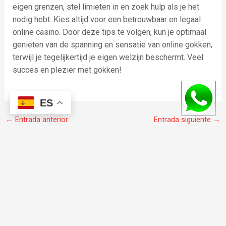
eigen grenzen, stel limieten in en zoek hulp als je het
nodig hebt. Kies altijd voor een betrouwbaar en legaal
online casino. Door deze tips te volgen, kun je optimaal
genieten van de spanning en sensatie van online gokken,
terwijl je tegelijkertijd je eigen welzijn beschermt. Veel
succes en plezier met gokken!
ES
←
Entrada anterior
Entrada siguiente
→
F
I
W
a
n
h