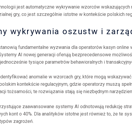
hnologii jest automatyczne wykrywanie wzorców wskazujących n
lnej gry, co jest szczególnie istotne w kontekście polskich r
 wykrywania oszustw i zarzą
r stanowią fundamentalne wyzwania dla operatorów kasyn online 
 Systemy AI nowej generacji oferują bezprecedensowe możliwoś
jednocześnie tysiące parametrów behawioralnych i transakcyjny
dentyfikować anomalie w wzorcach gry, które mogą wskazywać n
polskim kontekście regulacyjnym, gdzie operatorzy muszą spe
kacji tożsamości, te rozwiązania stają się niezbędnym narzędzie
orzystujące zaawansowane systemy AI odnotowują redukcję stra
h kont o 40%. Dla analityków istotne jest również to, że te sys
 typów zagrożeń.