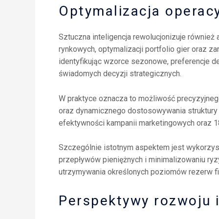
Optymalizacja operacy
Sztuczna inteligencja rewolucjonizuje równie
rynkowych, optymalizacji portfolio gier oraz z
identyfikując wzorce sezonowe, preferencje d
świadomych decyzji strategicznych.
W praktyce oznacza to możliwość precyzyjnego
oraz dynamicznego dostosowywania struktury b
efektywności kampanii marketingowych oraz 18
Szczególnie istotnym aspektem jest wykorzys
przepływów pieniężnych i minimalizowaniu ryzy
utrzymywania określonych poziomów rezerw f
Perspektywy rozwoju 