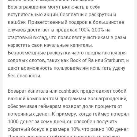
Вознаграждения могут включать в себя
вступительные акции, бесплатные раскрутки и
кэшбэк. Приветственный подарок в большинстве
случаев достигает в пределах 100%-200% на
стартовый вклад, что позволяет участникам в разы
нарастить свои начальные капиталы.
Безвозмездные раскрутки часто предлагаются для
ходовых слотов, таких как Book of Ra или Starburst, и
дают возможность пользователям испытать удачу
без опасности.
Возврат капитала или cashback представляет собой
важной компонентом программы вознаграждений,
обеспечивая геймерам возврат доли процента от
потерянных денег. К примеру, когда геймер потерял
1000 денег за семь дней, он способен получить
обратный бонус в размере 10%, что равно 100 денег.
Данное поощряет геймеров продолжать сессию