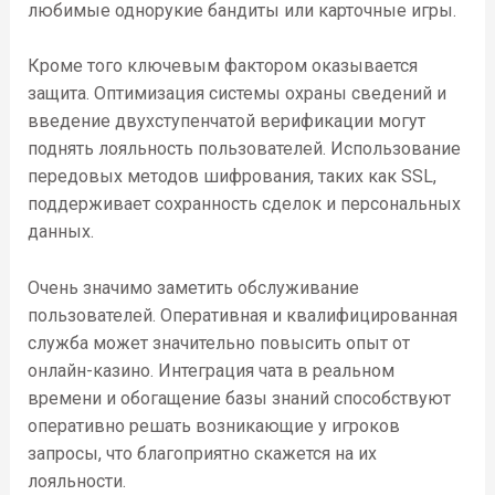
любимые однорукие бандиты или карточные игры.
Кроме того ключевым фактором оказывается
защита. Оптимизация системы охраны сведений и
введение двухступенчатой верификации могут
поднять лояльность пользователей. Использование
передовых методов шифрования, таких как SSL,
поддерживает сохранность сделок и персональных
данных.
Очень значимо заметить обслуживание
пользователей. Оперативная и квалифицированная
служба может значительно повысить опыт от
онлайн-казино. Интеграция чата в реальном
времени и обогащение базы знаний способствуют
оперативно решать возникающие у игроков
запросы, что благоприятно скажется на их
лояльности.