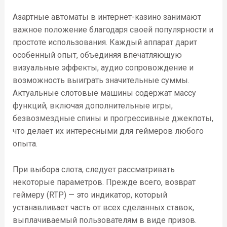
Азартные автоматы в интернет-казино занимают
важное положение благодаря своей популярности и
простоте использования. Каждый аппарат дарит
особенный опыт, объединяя впечатляющую
визуальные эффекты, аудио сопровождение и
возможность выиграть значительные суммы.
Актуальные слотовые машины содержат массу
функций, включая дополнительные игры,
безвозмездные спины и прогрессивные джекпоты,
что делает их интересными для геймеров любого
опыта.
При выбора слота, следует рассматривать
некоторые параметров. Прежде всего, возврат
геймеру (RTP) — это индикатор, который
устанавливает часть от всех сделанных ставок,
выплачиваемый пользователям в виде призов.