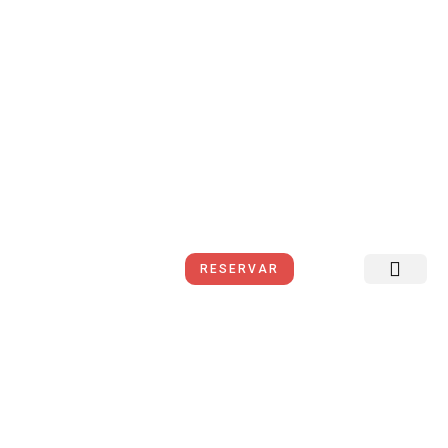
RESERVAR
Reservas Online
Sobre Nosotros
Condiciones del Servicio