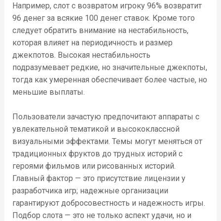
Например, слот с возвратом игроку 96% возвратит
96 денег за всякие 100 денег ставок. Кроме того
следует обратить внимание на нестабильность,
которая влияет на периодичность и размер
джекпотов. Высокая нестабильность
подразумевает редкие, но значительные джекпоты,
тогда как умеренная обеспечивает более частые, но
меньшие выплаты.
Пользователи зачастую предпочитают аппараты с
увлекательной тематикой и высококлассной
визуальными эффектами. Темы могут меняться от
традиционных фруктов до трудных историй с
героями фильмов или рисованных историй.
Главный фактор — это присутствие лицензии у
разработчика игр; надежные организации
гарантируют добросовестность и надежность игры.
Подбор слота — это не только аспект удачи, но и