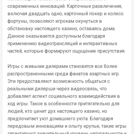
современных инноваций. Карточные развлечения,
включая двадцать одно, карточный покер и колесо
фортуны, позволяют игрокам окунуться в
обстановку настоящего казино, оставаясь дома.
Данное оказывается доступным благодаря
применению видеотрансляций и интерактивных
частей, которые формируют ощущение присутствия.
Игры с живыми дилерами становятся все более
распространенными среди фанатов азартных игр.
Эти предоставляют возможность общаться с
реальными дилерши через видеосвязь, что
добавляет аспект социального взаимодействия в
ход игры. Такое в особенности притягательно для
людей, кто ценит дух настоящего казино, но
предпочитает уют домашнего уюта. Благодаря
передовым инновациям и опыту крупье, такие игры
гарантируют значительный уровень натуральности и