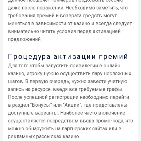
даже после поражений. Необходимо заметить, что
требования премий и возврата средств могут
меняться в зависимости от казино и всегда следует
внимательно читать условия перед активацией
предложений.
Процедура активации премий
Для того чтобы запустить привилегии в онлайн
казино, игроку нужно осуществить пару несложных
шагов. В первую очередь, нужно завести учетную
запись на ресурсе, введя все требуемые графы.
После успешной регистрации необходимо перейти
в раздел “Бонусы” или “Акции”, где представлены
доступные варианты. Наиболее часто включение
осуществляется посредством ввода промо-кода, что
можно обнаружить на партнерских сайтах или в
рекламных рассылках казино.