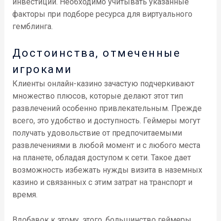
инвестиций. Необходимо учитывать указанные
факторы при подборе ресурса для виртуального
гемблинга.
Достоинства, отмеченные
игроками
Клиенты онлайн-казино зачастую подчеркивают
множество плюсов, которые делают этот тип
развлечений особенно привлекательным. Прежде
всего, это удобство и доступность. Геймеры могут
получать удовольствие от предпочитаемыми
развлечениями в любой момент и с любого места
на планете, обладая доступом к сети. Такое дает
возможность избежать нужды визита в наземных
казино и связанных с этим затрат на транспорт и
время.
Вдобавок к этому, этого, большинство геймеры