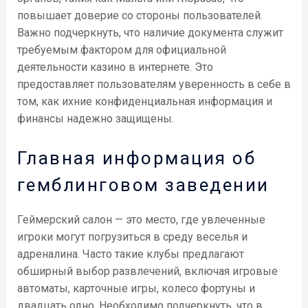
повышает доверие со стороны пользователей.
Важно подчеркнуть, что наличие документа служит
требуемым фактором для официальной
деятельности казино в интернете. Это
предоставляет пользователям уверенность в себе в
том, как ихние конфиденциальная информация и
финансы надежно защищены.
Главная информация об
гемблинговом заведении
Геймерский салон — это место, где увлеченные
игроки могут погрузиться в среду веселья и
адреналина. Часто такие клубы предлагают
обширный выбор развлечений, включая игровые
автоматы, карточные игры, колесо фортуны и
двадцать одно. Необходимо подчеркнуть, что в