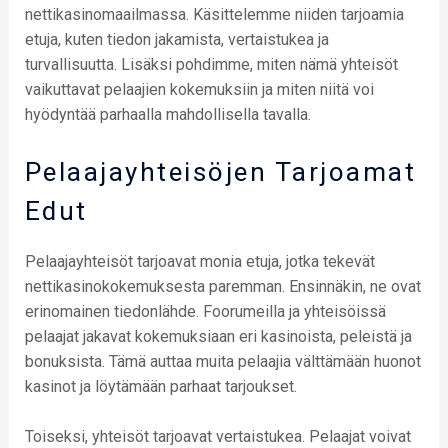
nettikasinomaailmassa. Käsittelemme niiden tarjoamia
etuja, kuten tiedon jakamista, vertaistukea ja
turvallisuutta. Lisäksi pohdimme, miten nämä yhteisöt
vaikuttavat pelaajien kokemuksiin ja miten niitä voi
hyödyntää parhaalla mahdollisella tavalla.
Pelaajayhteisöjen Tarjoamat
Edut
Pelaajayhteisöt tarjoavat monia etuja, jotka tekevät
nettikasinokokemuksesta paremman. Ensinnäkin, ne ovat
erinomainen tiedonlähde. Foorumeilla ja yhteisöissä
pelaajat jakavat kokemuksiaan eri kasinoista, peleistä ja
bonuksista. Tämä auttaa muita pelaajia välttämään huonot
kasinot ja löytämään parhaat tarjoukset.
Toiseksi, yhteisöt tarjoavat vertaistukea. Pelaajat voivat