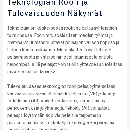
Teknologian Rooli ja
Tulevaisuuden Näkymät
Teknologia on keskeisessä roolissa pelaajayhteisöjen
toiminnassa. Foorumit, sosiaalisen median ryhmät ja
chat-palvelut mahdollistavat pelaajien välisen nopean ja
helpon kommunikaation. Mobiililaitteet ovat tehneet
pelaamisesta ja yhteisöihin osallistumisesta entistä
helpompaa, sillä pelaajat voivat olla yhteydessä toisiinsa
missä ja milloin tahansa.
Tulevaisuudessa teknologian rooli pelaajayhteisöissä
kasvaa entisestään. Virtuaalitodellisuus (VR) ja lisätty
todellisuus (AR) voivat luoda uusia, immersiivisiä
pelikokemuksia ja yhteisöjä. Tekoäly (AI) voi auttaa
pelaajia löytämään sopivia pelejä ja tarjoamaan
personoitua tukea. Lohkoketjuteknologia voi parantaa
turvallisuutta ja läpinäkyvyyttä.