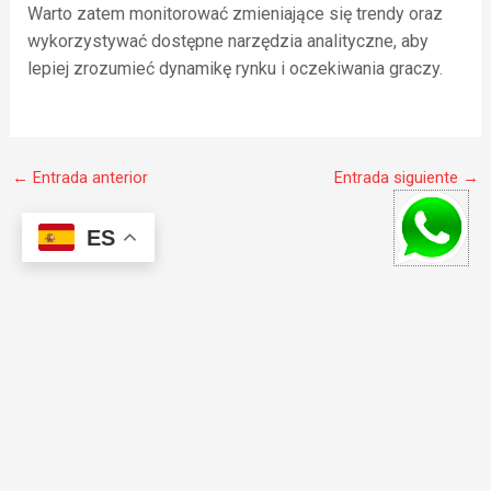
Warto zatem monitorować zmieniające się trendy oraz
wykorzystywać dostępne narzędzia analityczne, aby
lepiej zrozumieć dynamikę rynku i oczekiwania graczy.
←
Entrada anterior
Entrada siguiente
→
ES
F
I
W
a
n
h
c
s
a
e
t
t
b
a
s
o
g
a
© 2020 todos los derechos reservados.