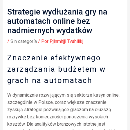
Strategie wydłużania gry na
automatach online bez
nadmiernych wydatków
/
Sin categoría
/ Por
Pjlnrnhjjl Tvahiiikj
Znaczenie efektywnego
zarządzania budżetem w
grach na automatach
W dynamicznie rozwijającym się sektorze kasyn online,
szczególnie w Polsce, coraz większe znaczenie
zyskują strategie pozwalające graczom na dłuższą
rozrywkę bez konieczności ponoszenia wysokich
kosztów. Dla analityków branżowych istotne jest