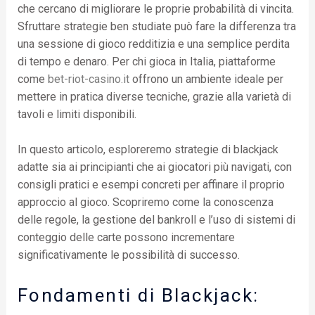
che cercano di migliorare le proprie probabilità di vincita.
Sfruttare strategie ben studiate può fare la differenza tra
una sessione di gioco redditizia e una semplice perdita
di tempo e denaro. Per chi gioca in Italia, piattaforme
come
bet-riot-casino.it
offrono un ambiente ideale per
mettere in pratica diverse tecniche, grazie alla varietà di
tavoli e limiti disponibili.
In questo articolo, esploreremo strategie di blackjack
adatte sia ai principianti che ai giocatori più navigati, con
consigli pratici e esempi concreti per affinare il proprio
approccio al gioco. Scopriremo come la conoscenza
delle regole, la gestione del bankroll e l’uso di sistemi di
conteggio delle carte possono incrementare
significativamente le possibilità di successo.
Fondamenti di Blackjack: