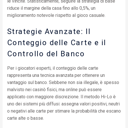
le vincite. Statisticamente, seguire la strategia di base
riduce il margine della casa fino allo 0,5%, un
miglioramento notevole rispetto al gioco casuale.
Strategie Avanzate: Il
Conteggio delle Carte e il
Controllo del Banco
Per i giocatori esperti, il conteggio delle carte
rappresenta una tecnica avanzata per ottenere un
vantaggio sul banco. Sebbene non sia illegale, è spesso
malvisto nei casinò fisici, ma online può essere
applicato con maggiore discrezione. Il metodo Hi-Lo è
uno dei sistemi più diffusi: assegna valori positivi, neutri
o negativi alle carte per stimare la probabilità che escano
carte alte o basse.