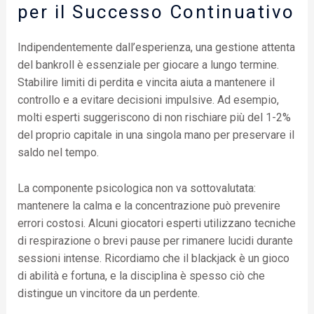
per il Successo Continuativo
Indipendentemente dall’esperienza, una gestione attenta
del bankroll è essenziale per giocare a lungo termine.
Stabilire limiti di perdita e vincita aiuta a mantenere il
controllo e a evitare decisioni impulsive. Ad esempio,
molti esperti suggeriscono di non rischiare più del 1-2%
del proprio capitale in una singola mano per preservare il
saldo nel tempo.
La componente psicologica non va sottovalutata:
mantenere la calma e la concentrazione può prevenire
errori costosi. Alcuni giocatori esperti utilizzano tecniche
di respirazione o brevi pause per rimanere lucidi durante
sessioni intense. Ricordiamo che il blackjack è un gioco
di abilità e fortuna, e la disciplina è spesso ciò che
distingue un vincitore da un perdente.