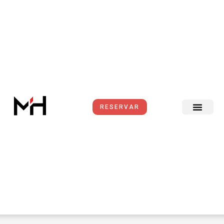
Ir
al
contenido
RESERVAR
Reservas Online
Sobre Nosotros
Condiciones del Servici