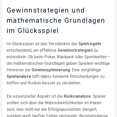
Gewinnstrategien und
mathematische Grundlagen
im Glücksspiel
Im Glücksspiel ist das Verständnis der
Spielregeln
entscheidend, um effektive
Gewinnstrategien
zu
entwickeln. Ob beim Poker, Blackjack oder Sportwetten –
die mathematischen Grundlagen geben Spielern wichtige
Hinweise zur
Gewinnoptimierung
. Eine sorgfältige
Spielanalyse
hilft dabei, fundierte Entscheidungen zu
treffen und Risiken besser zu verstehen.
Ein essenzieller Aspekt ist die
Risikoanalyse
. Spieler
sollten sich über die Wahrscheinlichkeiten im Klaren
sein, was nicht nur die Erfolgsaussichten steigert,
sondern auch häufige Fehler vermeidet. Beispielsweise