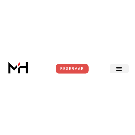
Ir
al
contenido
RESERVAR