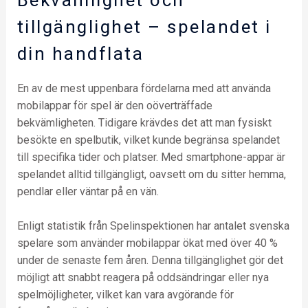
tillgänglighet – spelandet i
din handflata
En av de mest uppenbara fördelarna med att använda
mobilappar för spel är den oöverträffade
bekvämligheten. Tidigare krävdes det att man fysiskt
besökte en spelbutik, vilket kunde begränsa spelandet
till specifika tider och platser. Med smartphone-appar är
spelandet alltid tillgängligt, oavsett om du sitter hemma,
pendlar eller väntar på en vän.
Enligt statistik från Spelinspektionen har antalet svenska
spelare som använder mobilappar ökat med över 40 %
under de senaste fem åren. Denna tillgänglighet gör det
möjligt att snabbt reagera på oddsändringar eller nya
spelmöjligheter, vilket kan vara avgörande för