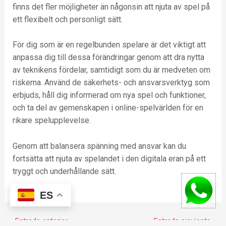
finns det fler möjligheter än någonsin att njuta av spel på
ett flexibelt och personligt sätt.
För dig som är en regelbunden spelare är det viktigt att
anpassa dig till dessa förändringar genom att dra nytta
av teknikens fördelar, samtidigt som du är medveten om
riskerna. Använd de säkerhets- och ansvarsverktyg som
erbjuds, håll dig informerad om nya spel och funktioner,
och ta del av gemenskapen i online-spelvärlden för en
rikare spelupplevelse.
Genom att balansera spänning med ansvar kan du
fortsätta att njuta av spelandet i den digitala eran på ett
tryggt och underhållande sätt.
ES
←
Entrada anterior
Entrada siguiente
→