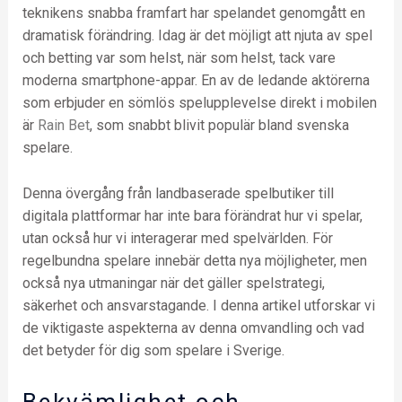
teknikens snabba framfart har spelandet genomgått en
dramatisk förändring. Idag är det möjligt att njuta av spel
och betting var som helst, när som helst, tack vare
moderna smartphone-appar. En av de ledande aktörerna
som erbjuder en sömlös spelupplevelse direkt i mobilen
är
Rain Bet
, som snabbt blivit populär bland svenska
spelare.
Denna övergång från landbaserade spelbutiker till
digitala plattformar har inte bara förändrat hur vi spelar,
utan också hur vi interagerar med spelvärlden. För
regelbundna spelare innebär detta nya möjligheter, men
också nya utmaningar när det gäller spelstrategi,
säkerhet och ansvarstagande. I denna artikel utforskar vi
de viktigaste aspekterna av denna omvandling och vad
det betyder för dig som spelare i Sverige.
Bekvämlighet och