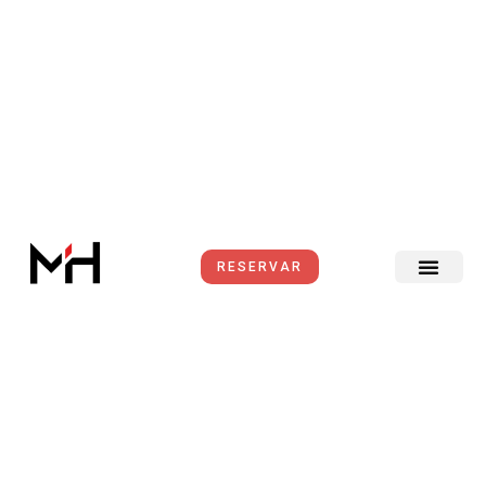
Ir
al
contenido
RESERVAR