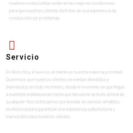
nuestras motocicletas estén en las mejores condiciones
para que nuestros clientes disfruten de una experiencia de
conducción sin problemas.
Servicio
En Moto Hoy, el servicio al cliente es nuestra máxima prioridad.
Queremos que nuestros clientes se sientan atendidos y
bienvenidos en todo momento, desde el momento en que llegan
a nuestras instalaciones hasta que devuelven la moto al final de
su alquiler. Nos esforzamos por brindar un servicio amable y
profesional para garantizar una experiencia satisfactoria y
memorable para nuestros clientes.