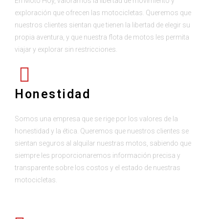
En Moto Hoy, valoramos la libertad de movimiento y
exploración que ofrecen las motocicletas. Queremos que
nuestros clientes sientan que tienen la libertad de elegir su
propia aventura, y que nuestra flota de motos les permita
viajar y explorar sin restricciones.
Honestidad
Somos una empresa que se rige por los valores de la
honestidad y la ética. Queremos que nuestros clientes se
sientan seguros al alquilar nuestras motos, sabiendo que
siempre les proporcionaremos información precisa y
transparente sobre los costos y el estado de nuestras
motocicletas.