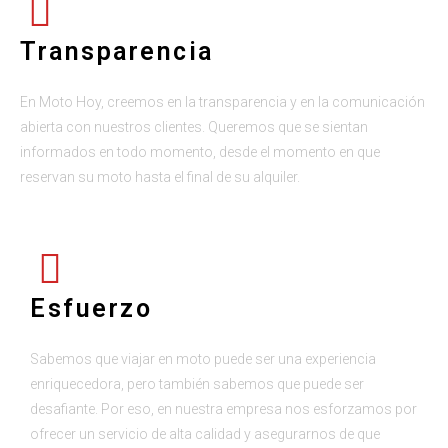
Transparencia
En Moto Hoy, creemos en la transparencia y en la comunicación
abierta con nuestros clientes. Queremos que se sientan
informados en todo momento, desde el momento en que
reservan su moto hasta el final de su alquiler.
Esfuerzo
Sabemos que viajar en moto puede ser una experiencia
enriquecedora, pero también sabemos que puede ser
desafiante. Por eso, en nuestra empresa nos esforzamos por
ofrecer un servicio de alta calidad y asegurarnos de que