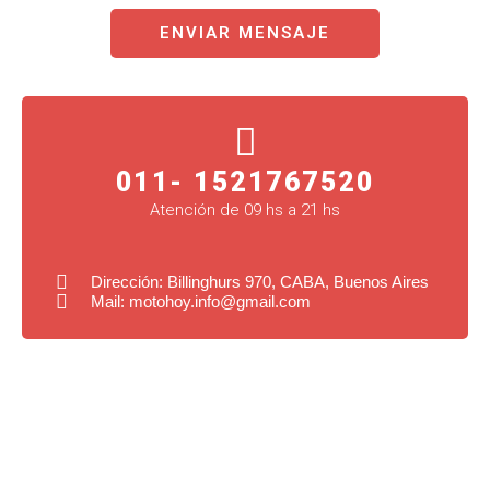
a
ENVIAR MENSAJE
g
e
011- 1521767520​
Atención de 09 hs a 21 hs
Dirección: Billinghurs 970, CABA, Buenos Aires
Mail: motohoy.info@gmail.com