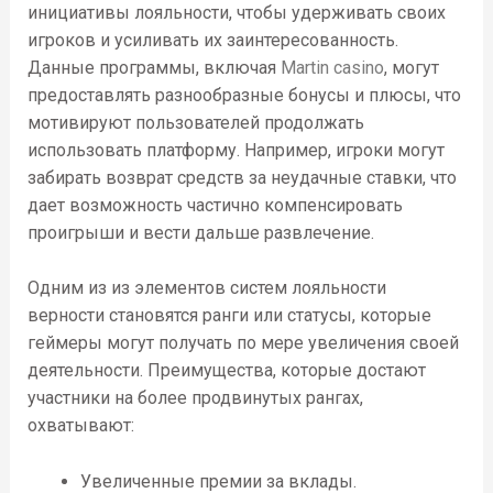
инициативы лояльности, чтобы удерживать своих
игроков и усиливать их заинтересованность.
Данные программы, включая
Martin casino
, могут
предоставлять разнообразные бонусы и плюсы, что
мотивируют пользователей продолжать
использовать платформу. Например, игроки могут
забирать возврат средств за неудачные ставки, что
дает возможность частично компенсировать
проигрыши и вести дальше развлечение.
Одним из из элементов систем лояльности
верности становятся ранги или статусы, которые
геймеры могут получать по мере увеличения своей
деятельности. Преимущества, которые достают
участники на более продвинутых рангах,
охватывают:
Увеличенные премии за вклады.