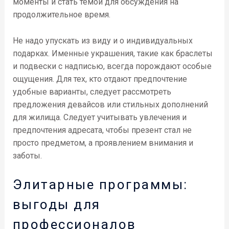
моменты и стать темой для обсуждения на
продолжительное время.
Не надо упускать из виду и о индивидуальных
подарках. Именные украшения, такие как браслеты
и подвески с надписью, всегда порождают особые
ощущения. Для тех, кто отдают предпочтение
удобные варианты, следует рассмотреть
предложения девайсов или стильных дополнений
для жилища. Следует учитывать увлечения и
предпочтения адресата, чтобы презент стал не
просто предметом, а проявлением внимания и
заботы.
Элитарные программы:
выгоды для
профессионалов