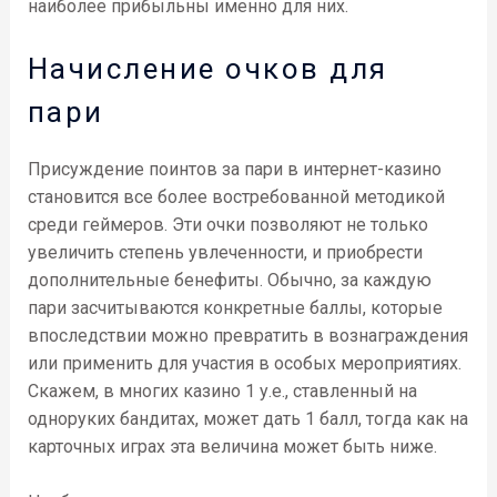
наиболее прибыльны именно для них.
Начисление очков для
пари
Присуждение поинтов за пари в интернет-казино
становится все более востребованной методикой
среди геймеров. Эти очки позволяют не только
увеличить степень увлеченности, и приобрести
дополнительные бенефиты. Обычно, за каждую
пари засчитываются конкретные баллы, которые
впоследствии можно превратить в вознаграждения
или применить для участия в особых мероприятиях.
Скажем, в многих казино 1 у.е., ставленный на
одноруких бандитах, может дать 1 балл, тогда как на
карточных играх эта величина может быть ниже.