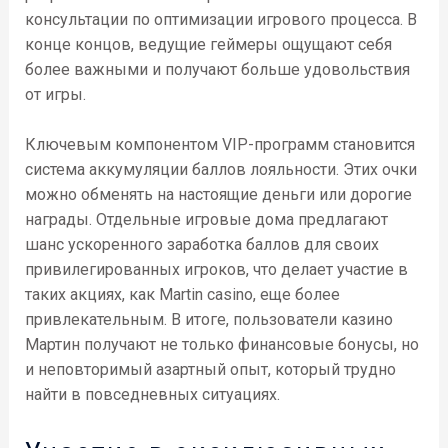
консультации по оптимизации игрового процесса. В
конце концов, ведущие геймеры ощущают себя
более важными и получают больше удовольствия
от игры.
Ключевым компонентом VIP-программ становится
система аккумуляции баллов лояльности. Этих очки
можно обменять на настоящие деньги или дорогие
награды. Отдельные игровые дома предлагают
шанс ускоренного заработка баллов для своих
привилегированных игроков, что делает участие в
таких акциях, как Martin casino, еще более
привлекательным. В итоге, пользователи казино
Мартин получают не только финансовые бонусы, но
и неповторимый азартный опыт, который трудно
найти в повседневных ситуациях.