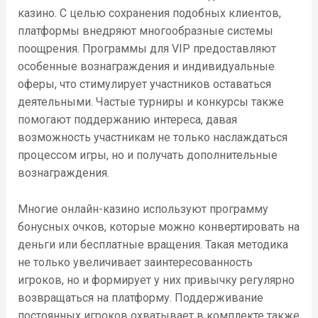
казино. С целью сохранения подобных клиентов,
платформы внедряют многообразные системы
поощрения. Программы для VIP предоставляют
особенные вознаграждения и индивидуальные
оферы, что стимулирует участников оставаться
деятельными. Частые турниры и конкурсы также
помогают поддержанию интереса, давая
возможность участникам не только наслаждаться
процессом игры, но и получать дополнительные
вознаграждения.
Многие онлайн-казино используют программу
бонусных очков, которые можно конвертировать на
деньги или бесплатные вращения. Такая методика
не только увеличивает заинтересованность
игроков, но и формирует у них привычку регулярно
возвращаться на платформу. Поддерживание
постоянных игроков охватывает в комплекте также