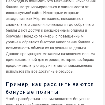
Необходимо понимать, что механизмы начисления
баллов могут варьироваться в зависимости от
используемой сайта. Некоторые игорные
заведения, как Мартин казино, показывают
специальные степени лояльности, где собранные
баллы дают доступ к расширенным опциям и
бонусам. Нередко геймеры с повышенным
уровнем обретают быстрое накопление баллов и
возможность обмена их на реальные деньги.
Данное превращает механизм начисления весьма
привлекательной для игроков, которые выбирают
продолжительную игру и пытается максимально
использовать все доступные ресурсы.
Пример, как рассчитываются
бонусные поинты
Чтобы разобраться, как вычисляются бонусные
поинты в онлайн-казино, следует принять во