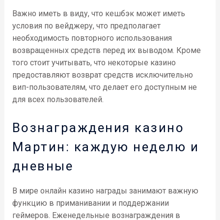
Важно иметь в виду, что кешбэк может иметь
условия по вейджеру, что предполагает
необходимость повторного использования
возвращенных средств перед их выводом. Кроме
того стоит учитывать, что некоторые казино
предоставляют возврат средств исключительно
вип-пользователям, что делает его доступным не
для всех пользователей.
Вознаграждения казино
Мартин: каждую неделю и
дневные
В мире онлайн казино награды занимают важную
функцию в приманивании и поддержании
геймеров. Еженедельные вознаграждения в