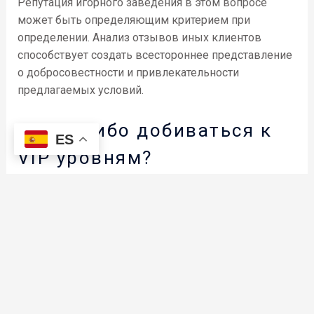
Репутация игорного заведения в этом вопросе
может быть определяющим критерием при
определении. Анализ отзывов иных клиентов
способствует создать всестороннее представление
о добросовестности и привлекательности
предлагаемых условий.
Стоит либо добиваться к
ES
VIP уровням?
Следует ли стремиться к элитным рангам в казино?
Этот вопрошание беспокоит множество игроков, в
частности тех, которые тратит значительное время
за игрой. Клубные ранги обычно предлагают
различные вознаграждения и преимущества, такие
как повышенные ограничения на кэшауты,
персональные консультанты и эксклюзивные