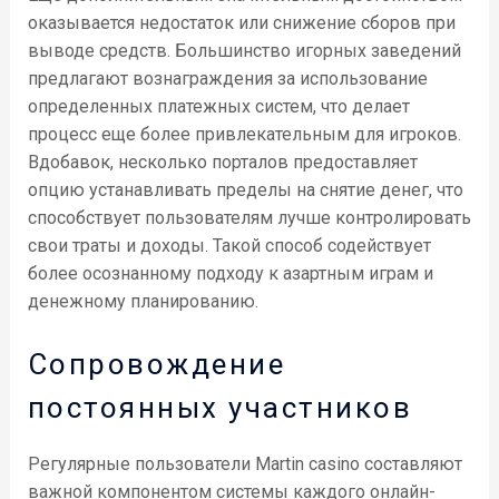
оказывается недостаток или снижение сборов при
выводе средств. Большинство игорных заведений
предлагают вознаграждения за использование
определенных платежных систем, что делает
процесс еще более привлекательным для игроков.
Вдобавок, несколько порталов предоставляет
опцию устанавливать пределы на снятие денег, что
способствует пользователям лучше контролировать
свои траты и доходы. Такой способ содействует
более осознанному подходу к азартным играм и
денежному планированию.
Сопровождение
постоянных участников
Регулярные пользователи Martin casino составляют
важной компонентом системы каждого онлайн-