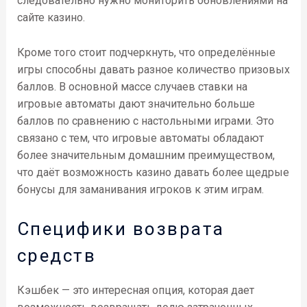
следовательно нужно мониторить обновлениями на
сайте казино.
Кроме того стоит подчеркнуть, что определённые
игры способны давать разное количество призовых
баллов. В основной массе случаев ставки на
игровые автоматы дают значительно больше
баллов по сравнению с настольными играми. Это
связано с тем, что игровые автоматы обладают
более значительным домашним преимуществом,
что даёт возможность казино давать более щедрые
бонусы для заманивания игроков к этим играм.
Специфики возврата
средств
Кэшбек — это интересная опция, которая дает