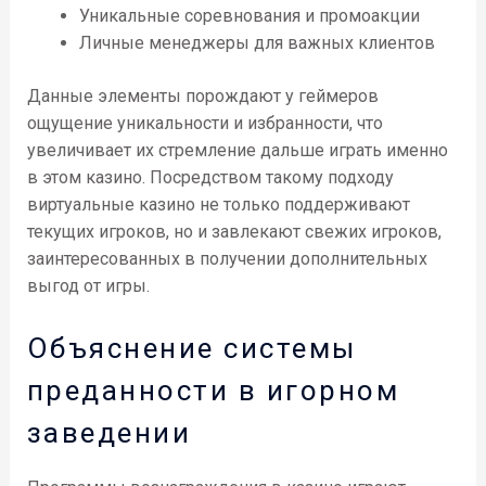
Уникальные соревнования и промоакции
Личные менеджеры для важных клиентов
Данные элементы порождают у геймеров
ощущение уникальности и избранности, что
увеличивает их стремление дальше играть именно
в этом казино. Посредством такому подходу
виртуальные казино не только поддерживают
текущих игроков, но и завлекают свежих игроков,
заинтересованных в получении дополнительных
выгод от игры.
Объяснение системы
преданности в игорном
заведении