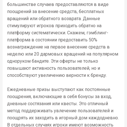
большинстве случаев предоставляются в виде
поощрений за внесение средств, бесплатных
вращений или обратного возврата. Данные
стимулируют игроков приходить обратно на
платформу систематически. Скажем, гэмблинг-
платформа в состоянии предоставить 50%
вознаграждение на первое внесение средств в
неделю или 20 дармовых вращений на популярном
одноруком бандите. Эти оферты не только
повышают активность пользователей, но и
способствуют увеличению верности к бренду.
Ежедневные призы выступают как постоянные
поощрения, включающие в себя бонусы за вход,
дневные состязания или квесты. Это отличный
метод поддерживать увлечение пользователей и
поощрять их заходить в игорный дом каждодневно.
В отдельных случаях игроки имеют возможность