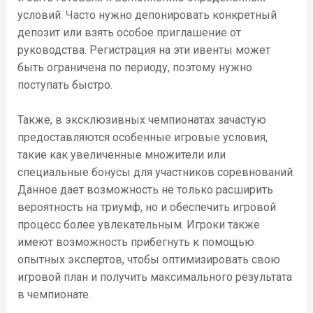
условий. Часто нужно депонировать конкретный
депозит или взять особое приглашение от
руководства. Регистрация на эти ивенты может
быть ограничена по периоду, поэтому нужно
поступать быстро.
Также, в эксклюзивных чемпионатах зачастую
предоставляются особенные игровые условия,
такие как увеличенные множители или
специальные бонусы для участников соревнований.
Данное дает возможность не только расширить
вероятность на триумф, но и обеспечить игровой
процесс более увлекательным. Игроки также
имеют возможность прибегнуть к помощью
опытных экспертов, чтобы оптимизировать свою
игровой план и получить максимального результата
в чемпионате.