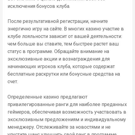
исключения бонусов клуба.
После результативной регистрации, начните
энергично игру на сайте. В многих казино участие в
клубе лояльности зависит от вашей деятельности:
чем больше вы ставите, тем быстрее растет ваш
статус в программе. Обращайте внимание на
эксклюзивные акции и вознаграждения для
начинающих игроков клуба, которые содержат
бесплатные раскрутки или бонусные средства на
счет.
Определенные казино предлагают
привилегированные ранги для наиболее преданных
геймеров, обеспечивая возможность участвовать в
эксклюзивным предложениям и индивидуальному
менеджеру. Отслеживайте за новостями и не
упустите шанс улучшить свой ранг в программе