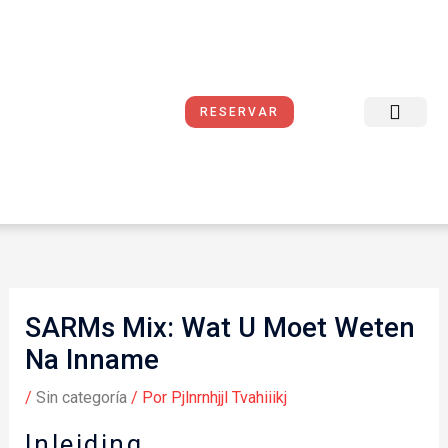
Ir
al
contenido
RESERVAR
Reservas Online
Sobre Nosotros
Condiciones del Servicio
SARMs Mix: Wat U Moet Weten
Na Inname
/
Sin categoría
/ Por
Pjlnrnhjjl Tvahiiikj
Inleiding