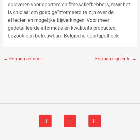
opleveren voor sporters en fitnessliefhebbers, maar het
is cruciaal om goed geïnformeerd te zijn over de
effecten en mogelijke bijwerkingen. Voor meer
gedetailleerde informatie en kwaliteits producten,
bezoek een betrouwbare Belgische sportapotheek.
←
Entrada anterior
Entrada siguiente
→
F
I
W
a
n
h
c
s
a
e
t
t
b
a
s