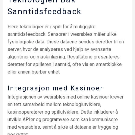
Sanntidsfeedback
Flere teknologier er i spill for å muliggjøre
sanntidsfeedback. Sensorer i wearables måler ulike
fysiologiske data. Disse dataene sendes deretter til en
server, hvor de analyseres ved hjelp av avanserte
algoritmer og maskinlæring. Resultatene presenteres
deretter for spilleren i sanntid, ofte via en smartklokke
eller annen bærbar enhet.
Integrasjon med Kasinoer
Integrasjonen av wearables med online kasinoer krever
en tett samarbeid mellom teknologiutviklere,
kasinooperatører og spillutviklere. Dette inkluderer å
utvikle APIer og programvare som kan kommunisere
med wearables, samt å sikre at dataene er trygge og
beskyttet.