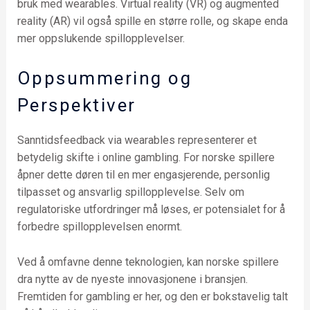
bruk med wearables. Virtual reality (VR) og augmented
reality (AR) vil også spille en større rolle, og skape enda
mer oppslukende spillopplevelser.
Oppsummering og
Perspektiver
Sanntidsfeedback via wearables representerer et
betydelig skifte i online gambling. For norske spillere
åpner dette døren til en mer engasjerende, personlig
tilpasset og ansvarlig spillopplevelse. Selv om
regulatoriske utfordringer må løses, er potensialet for å
forbedre spillopplevelsen enormt.
Ved å omfavne denne teknologien, kan norske spillere
dra nytte av de nyeste innovasjonene i bransjen.
Fremtiden for gambling er her, og den er bokstavelig talt