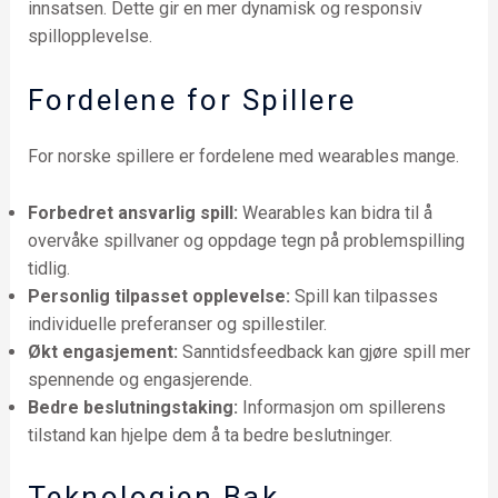
innsatsen. Dette gir en mer dynamisk og responsiv
spillopplevelse.
Fordelene for Spillere
For norske spillere er fordelene med wearables mange.
Forbedret ansvarlig spill:
Wearables kan bidra til å
overvåke spillvaner og oppdage tegn på problemspilling
tidlig.
Personlig tilpasset opplevelse:
Spill kan tilpasses
individuelle preferanser og spillestiler.
Økt engasjement:
Sanntidsfeedback kan gjøre spill mer
spennende og engasjerende.
Bedre beslutningstaking:
Informasjon om spillerens
tilstand kan hjelpe dem å ta bedre beslutninger.
Teknologien Bak