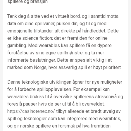
spillere og bransjen.
Tenk deg å sitte ved et virtuelt bord, og i sanntid motta
data om dine spillvaner, pulsen din, og til og med
emosjonelle tilstander, alt direkte på håndleddet. Dette
er ikke science fiction; det er fremtiden for online
gambling. Med wearables kan spillere få en dypere
forståelse av sine egne spillmønstre, og ta mer
informerte beslutninger. Dette er spesielt viktig i et
marked som Norge, hvor ansvarlig spill er høyt prioritert.
Denne teknologiske utviklingen åpner for nye muligheter
for å forbedre spillopplevelsen. For eksempel kan
wearables brukes til å overvåke spillerens stressnivå og
foreslå pauser hvis de ser ut til å bli overveldet.
https://casinotenex.no/
tilbyr allerede et bredt utvalg av
spill og teknologier som kan integreres med wearables,
og gir norske spillere en forsmak på hva fremtiden