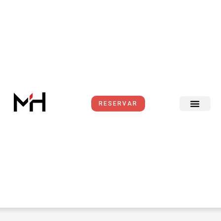
Ir
al
contenido
RESERVAR