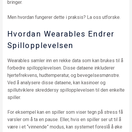
bringer.
Men hvordan fungerer dette i praksis? La oss utforske.
Hvordan Wearables Endrer
Spillopplevelsen
Wearables samler inn en rekke data som kan brukes til å
forbedre spillopplevelsen. Disse dataene inkluderer
hjertefrekvens, hudtemperatur, og bevegelsesmønstre.
Ved å analysere disse dataene, kan kasinoer og
spillutviklere skreddersy spillopplevelsen til den enkelte
spiller.
For eksempel kan en spiller som viser tegn på stress få
varsler om å ta en pause. Eller, hvis en spiller ser ut til å
være i et “vinnende” modus, kan systemet foreslå å øke