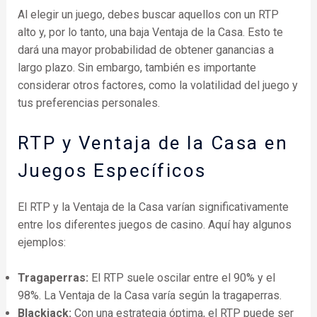
Al elegir un juego, debes buscar aquellos con un RTP
alto y, por lo tanto, una baja Ventaja de la Casa. Esto te
dará una mayor probabilidad de obtener ganancias a
largo plazo. Sin embargo, también es importante
considerar otros factores, como la volatilidad del juego y
tus preferencias personales.
RTP y Ventaja de la Casa en
Juegos Específicos
El RTP y la Ventaja de la Casa varían significativamente
entre los diferentes juegos de casino. Aquí hay algunos
ejemplos:
Tragaperras:
El RTP suele oscilar entre el 90% y el
98%. La Ventaja de la Casa varía según la tragaperras.
Blackjack:
Con una estrategia óptima, el RTP puede ser