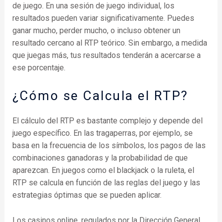
de juego. En una sesión de juego individual, los
resultados pueden variar significativamente. Puedes
ganar mucho, perder mucho, o incluso obtener un
resultado cercano al RTP teórico. Sin embargo, a medida
que juegas más, tus resultados tenderán a acercarse a
ese porcentaje.
¿Cómo se Calcula el RTP?
El cálculo del RTP es bastante complejo y depende del
juego específico. En las tragaperras, por ejemplo, se
basa en la frecuencia de los símbolos, los pagos de las
combinaciones ganadoras y la probabilidad de que
aparezcan. En juegos como el blackjack o la ruleta, el
RTP se calcula en función de las reglas del juego y las
estrategias óptimas que se pueden aplicar.
Los casinos online, regulados por la Dirección General