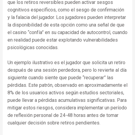
que los retiros reversibles pueden activar sesgos
cognitivos específicos, como el sesgo de confirmación
y la falacia del jugador. Los jugadores pueden interpretar
la disponibilidad de esta opción como una señal de que
el casino “confía” en su capacidad de autocontrol, cuando
en realidad puede estar explotando vulnerabilidades
psicológicas conocidas.
Un ejemplo ilustrativo es el jugador que solicita un retiro
después de una sesión perdedora, pero lo revierte al día
siguiente cuando siente que puede “recuperar” las
pérdidas. Este patrón, observado en aproximadamente el
8% de los usuarios activos según estudios sectoriales,
puede llevar a pérdidas acumulativas significativas. Para
mitigar estos riesgos, considera implementar un período
de reflexión personal de 24-48 horas antes de tomar
cualquier decisión sobre retiros pendientes.