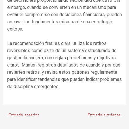
de decisiones proporcionando flexibilidad operativa. Sin
embargo, cuando se convierten en un mecanismo para
evitar el compromiso con decisiones financieras, pueden
socavar los fundamentos mismos de una estrategia
exitosa.
La recomendación final es clara: utiliza los retiros
reversibles como parte de un sistema estructurado de
gestión financiera, con reglas predefinidas y objetivos
claros. Mantén registros detallados de cuándo y por qué
reviertes retiros, y revisa estos patrones regularmente
para identificar tendencias que puedan indicar problemas
de disciplina emergentes.
←
Entrada anterior
Entrada siguiente
→