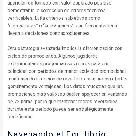
aparición de torneos con valor esperado positivo
demostrable, o corrección de errores técnicos
verificables. Evita criterios subjetivos como
“sensaciones” o “corazonadas”, que frecuentemente
llevan a decisiones contraproducentes.
Otra estrategia avanzada implica la sincronización con
ciclos de promociones. Algunos jugadores
experimentados programan sus retiros para que
coincidan con períodos de menor actividad promocional,
manteniendo la opción de revertirlos si aparecen ofertas
genuinamente ventajosas. Los datos muestran que las
promociones más valiosas suelen aparecer en ventanas
de 72 horas, por lo que mantener retiros reversibles
durante este período puede ser estratégicamente
beneficioso.
Navegando el Equilibrio