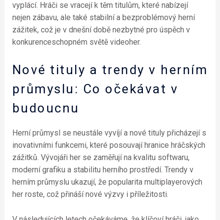
vyplácí. Hráči se vracejí k těm titulům, které nabízejí
nejen zábavu, ale také stabilní a bezproblémový herní
zážitek, což je v dnešní době nezbytné pro úspěch v
konkurenceschopném světě videoher.
Nové tituly a trendy v herním
průmyslu: Co očekávat v
budoucnu
Herní průmysl se neustále vyvíjí a nové tituly přicházejí s
inovativními funkcemi, které posouvají hranice hráčských
zážitků. Vývojáři her se zaměřují na kvalitu softwaru,
moderní grafiku a stabilitu herního prostředí. Trendy v
herním průmyslu ukazují, že popularita multiplayerových
her roste, což přináší nové výzvy i příležitosti.
V následujících letech očekáváme, že klíčoví hráči, jako