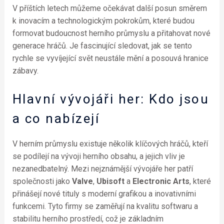
V příštích letech můžeme očekávat další posun směrem
k inovacím a technologickým pokrokům, které budou
formovat budoucnost herního průmyslu a přitahovat nové
generace hráčů. Je fascinující sledovat, jak se tento
rychle se vyvíjející svět neustále mění a posouvá hranice
zábavy.
Hlavní vývojáři her: Kdo jsou
a co nabízejí
V herním průmyslu existuje několik klíčových hráčů, kteří
se podílejí na vývoji herního obsahu, a jejich vliv je
nezanedbatelný. Mezi nejznámější vývojáře her patří
společnosti jako
Valve
,
Ubisoft
a
Electronic Arts
, které
přinášejí nové tituly s moderní grafikou a inovativními
funkcemi. Tyto firmy se zaměřují na kvalitu softwaru a
stabilitu herního prostředí, což je základním