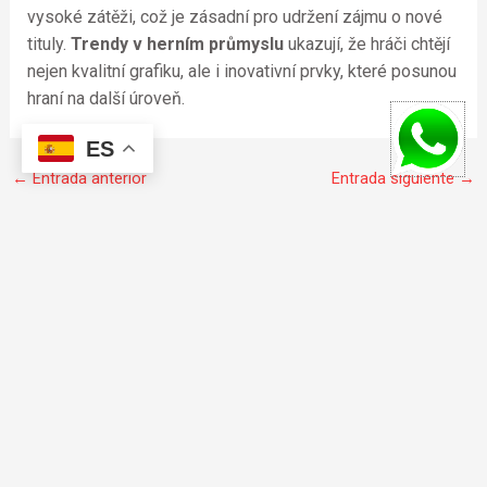
vysoké zátěži, což je zásadní pro udržení zájmu o nové
tituly.
Trendy v herním průmyslu
ukazují, že hráči chtějí
nejen kvalitní grafiku, ale i inovativní prvky, které posunou
hraní na další úroveň.
ES
←
Entrada anterior
Entrada siguiente
→
F
I
W
a
n
h
c
s
a
e
t
t
b
a
s
o
g
a
© 2020 todos los derechos reservados.