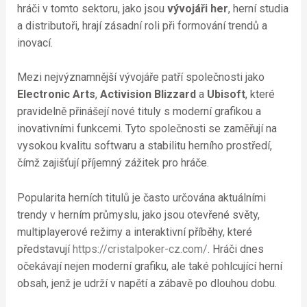
hráči v tomto sektoru, jako jsou
vývojáři her
, herní studia
a distributoři, hrají zásadní roli při formování trendů a
inovací.
Mezi nejvýznamnější vývojáře patří společnosti jako
Electronic Arts
,
Activision Blizzard
a
Ubisoft
, které
pravidelně přinášejí nové tituly s moderní grafikou a
inovativními funkcemi. Tyto společnosti se zaměřují na
vysokou kvalitu softwaru a stabilitu herního prostředí,
čímž zajišťují příjemný zážitek pro hráče.
Popularita herních titulů je často určována aktuálními
trendy v herním průmyslu, jako jsou otevřené světy,
multiplayerové režimy a interaktivní příběhy, které
představují
https://cristalpoker-cz.com/
. Hráči dnes
očekávají nejen moderní grafiku, ale také pohlcující herní
obsah, jenž je udrží v napětí a zábavě po dlouhou dobu.