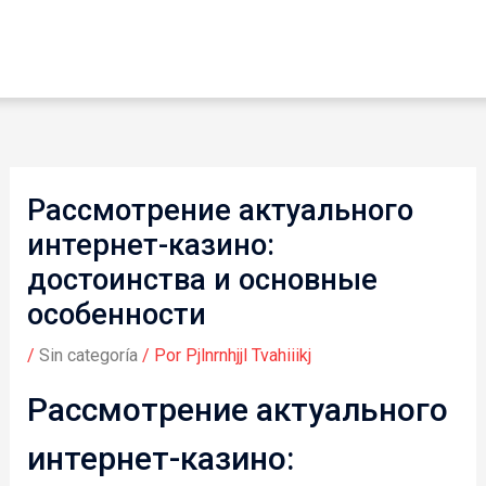
Рассмотрение актуального
интернет-казино:
достоинства и основные
особенности
/
Sin categoría
/ Por
Pjlnrnhjjl Tvahiiikj
Рассмотрение актуального
интернет-казино: