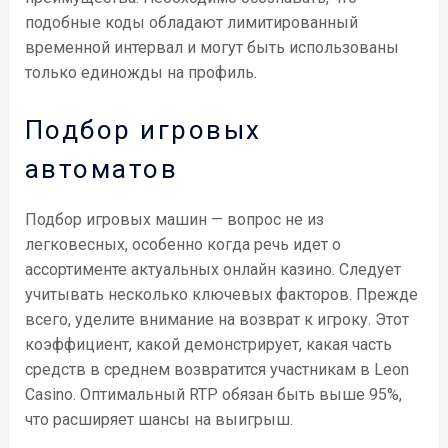
подобные коды обладают лимитированный
временной интервал и могут быть использованы
только единожды на профиль.
Подбор игровых
автоматов
Подбор игровых машин — вопрос не из
легковесных, особенно когда речь идет о
ассортименте актуальных онлайн казино. Следует
учитывать несколько ключевых факторов. Прежде
всего, уделите внимание на возврат к игроку. Этот
коэффициент, какой демонстрирует, какая часть
средств в среднем возвратится участникам в Leon
Casino. Оптимальный RTP обязан быть выше 95%,
что расширяет шансы на выигрыш.