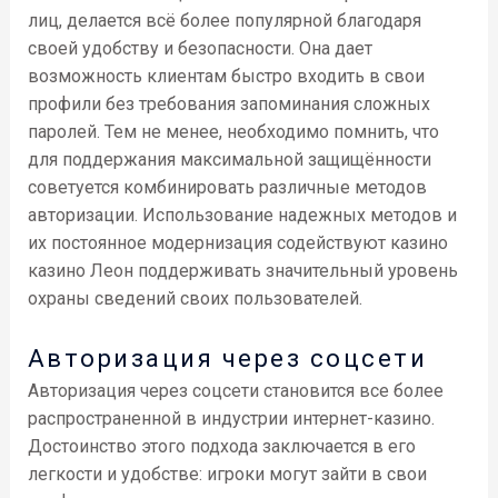
лиц, делается всё более популярной благодаря
своей удобству и безопасности. Она дает
возможность клиентам быстро входить в свои
профили без требования запоминания сложных
паролей. Тем не менее, необходимо помнить, что
для поддержания максимальной защищённости
советуется комбинировать различные методов
авторизации. Использование надежных методов и
их постоянное модернизация содействуют казино
казино Леон поддерживать значительный уровень
охраны сведений своих пользователей.
Авторизация через соцсети
Авторизация через соцсети становится все более
распространенной в индустрии интернет-казино.
Достоинство этого подхода заключается в его
легкости и удобстве: игроки могут зайти в свои