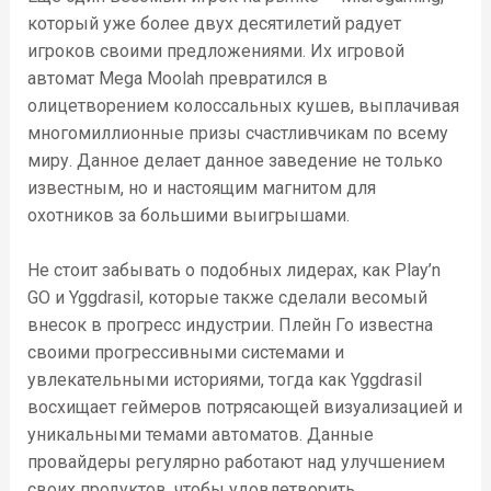
который уже более двух десятилетий радует
игроков своими предложениями. Их игровой
автомат Mega Moolah превратился в
олицетворением колоссальных кушев, выплачивая
многомиллионные призы счастливчикам по всему
миру. Данное делает данное заведение не только
известным, но и настоящим магнитом для
охотников за большими выигрышами.
Не стоит забывать о подобных лидерах, как Play’n
GO и Yggdrasil, которые также сделали весомый
внесок в прогресс индустрии. Плейн Го известна
своими прогрессивными системами и
увлекательными историями, тогда как Yggdrasil
восхищает геймеров потрясающей визуализацией и
уникальными темами автоматов. Данные
провайдеры регулярно работают над улучшением
своих продуктов, чтобы удовлетворить