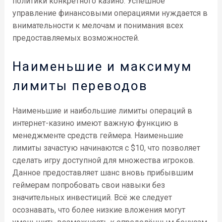
политики конкретного казино. Успешное
управление финансовыми операциями нуждается в
внимательности к мелочам и понимания всех
предоставляемых возможностей.
Наименьшие и максимум
лимиты переводов
Наименьшие и наибольшие лимиты операций в
интернет-казино имеют важную функцию в
менеджменте средств геймера. Наименьшие
лимиты зачастую начинаются с $10, что позволяет
сделать игру доступной для множества игроков.
Данное предоставляет шанс вновь прибывшим
геймерам попробовать свои навыки без
значительных инвестиций. Всё же следует
осознавать, что более низкие вложения могут