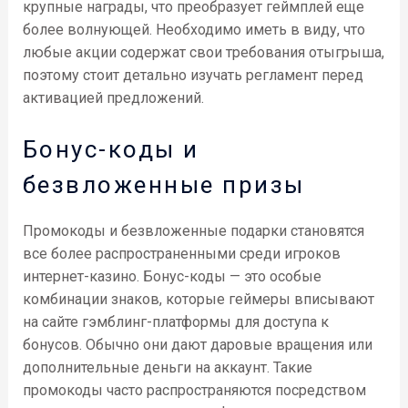
крупные награды, что преобразует геймплей еще
более волнующей. Необходимо иметь в виду, что
любые акции содержат свои требования отыгрыша,
поэтому стоит детально изучать регламент перед
активацией предложений.
Бонус-коды и
безвложенные призы
Промокоды и безвложенные подарки становятся
все более распространенными среди игроков
интернет-казино. Бонус-коды — это особые
комбинации знаков, которые геймеры вписывают
на сайте гэмблинг-платформы для доступа к
бонусов. Обычно они дают даровые вращения или
дополнительные деньги на аккаунт. Такие
промокоды часто распространяются посредством