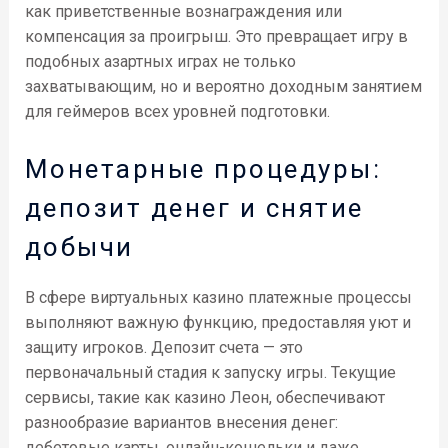
как приветственные вознаграждения или
компенсация за проигрыш. Это превращает игру в
подобных азартных играх не только
захватывающим, но и вероятно доходным занятием
для геймеров всех уровней подготовки.
Монетарные процедуры:
депозит денег и снятие
добычи
В сфере виртуальных казино платежные процессы
выполняют важную функцию, предоставляя уют и
защиту игроков. Депозит счета — это
первоначальный стадия к запуску игры. Текущие
сервисы, такие как казино Леон, обеспечивают
разнообразие вариантов внесения денег:
дебетовые карты, онлайн-кошельки и даже