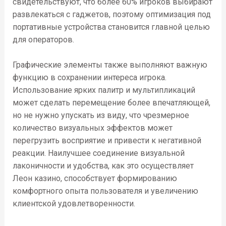
свидетельствуют, что более 60% игроков выбирают
развлекаться с гаджетов, поэтому оптимизация под
портативные устройства становится главной целью
для операторов.
Графические элементы также выполняют важную
функцию в сохранении интереса игрока.
Использование ярких палитр и мультипликаций
может сделать перемещение более впечатляющей,
но не нужно упускать из виду, что чрезмерное
количество визуальных эффектов может
перегрузить восприятие и привести к негативной
реакции. Наилучшее соединение визуальной
лаконичности и удобства, как это осуществляет
Леон казино, способствует формированию
комфортного опыта пользователя и увеличению
клиентской удовлетворенности.