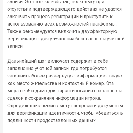
записи. Этот ключевой этап, поскольку при
отсутствии подтверждающего действия не удастся
закончить процесс регистрации и приступить к
использованию всех возможностей платформы.
Также рекомендуется включить двухфакторную
верификацию для улучшения безопасности учетной
записи.
Дальнейший шаг включает содержит в себе
заполнение учетной записи, где потребуется
заполнить более развернутую информацию, такую
как место жительства и контактный номер. Эта
мера необходимо для гарантирования сохранности
сделок и сохранения информации игрока.
Определенные казино могут попросить документы
для верификации идентичности, чтобы убедиться в
подлинности предоставленных данных.