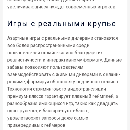
увеличивающиеся нужды современных игроков.
Игры с реальными крупье
Азартные игры с реальными дилерами становятся
все более распространенными среди
пользователей онлайн-казино благодаря их
реалистичности и интерактивному формату. Данные
забавы позволяют пользователям
взаимодействовать с живыми дилерами в онлайн-
режиме, формируя обстановку подлинного казино.
Технология стримингового видеотрансляции
премиум-класса гарантирует плавный геймплей, а
разнообразие имеющихся игр, таких как двадцать
одно, рулетка, и баккара-пунто-банко,
удовлетворяет запросы даже самых
привередливых геймеров.