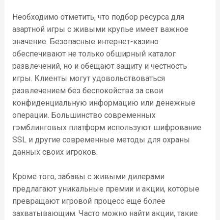
Необходимо отметить, что подбор ресурса для
азартной игры с живыми крупье имеет важное
значение. Безопасные интернет-казино
обеспечивают не только обширный каталог
развлечений, но и обещают защиту и честность
игры. Клиенты могут удовольствоваться
развлечением без беспокойства за свои
конфиденциальную информацию или денежные
операции. Большинство современных
гэмблинговых платформ используют шифрование
SSL и другие современные методы для охраны
данных своих игроков.
Кроме того, забавы с живыми дилерами
предлагают уникальные премии и акции, которые
превращают игровой процесс еще более
захватывающим. Часто можно найти акции, такие