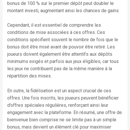
bonus de 100 % sur le premier dépôt peut doubler le
montant investi, augmentant ainsi les chances de gains.
Cependant, il est essentiel de comprendre les
conditions de mise associées à ces offres. Ces
conditions spécifient souvent le nombre de fois que le
bonus doit être misé avant de pouvoir être retiré. Les
joueurs doivent également être attentifs aux dépôts
minimums exigés et parfois aux jeux éligibles, car tous
les jeux ne contribuent pas de la même manière à la
répartition des mises.
En outre, la fidélisation est un aspect crucial de ces
offres. Une fois inscrits, les joueurs peuvent bénéficier
d’offres spéciales régulières, renforçant ainsi leur
engagement avec la plateforme. En résumé, une offre de
bienvenue bien comprise ne se limite pas à un simple
bonus, mais devient un élément clé pour maximiser