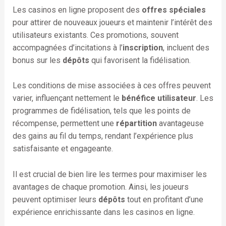
Les casinos en ligne proposent des
offres spéciales
pour attirer de nouveaux joueurs et maintenir l’intérêt des
utilisateurs existants. Ces promotions, souvent
accompagnées d’incitations à l’
inscription
, incluent des
bonus sur les
dépôts
qui favorisent la fidélisation.
Les conditions de mise associées à ces offres peuvent
varier, influençant nettement le
bénéfice utilisateur
. Les
programmes de fidélisation, tels que les points de
récompense, permettent une
répartition
avantageuse
des gains au fil du temps, rendant l’expérience plus
satisfaisante et engageante.
Il est crucial de bien lire les termes pour maximiser les
avantages de chaque promotion. Ainsi, les joueurs
peuvent optimiser leurs
dépôts
tout en profitant d’une
expérience enrichissante dans les casinos en ligne.