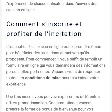
l’expérience de chaque utilisateur dans l’univers des
casinos en ligne.
Comment s’inscrire et
profiter de l’incitation
L’inscription à un casino en ligne est la première étape
pour bénéficier des incitations attractives qu’ils
proposent. Pour commencer, il vous suffit de remplir un
formulaire en ligne qui vous demandera des informations
personnelles pertinentes. Assurez-vous de respecter
toutes les
conditions de mise
pour maximiser votre
expérience.
Une fois inscrit, vous pouvez explorer les différentes
offres promotionnelles. Ces promotions peuvent
prendre la forme de bonus de bienvenue pour vos