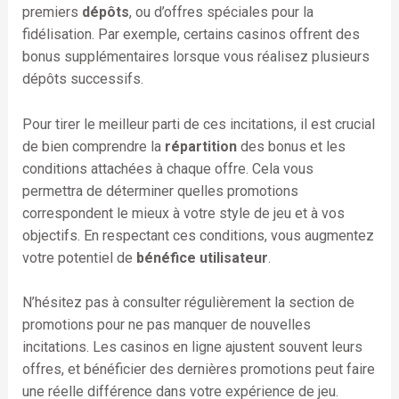
premiers
dépôts
, ou d’offres spéciales pour la
fidélisation. Par exemple, certains casinos offrent des
bonus supplémentaires lorsque vous réalisez plusieurs
dépôts successifs.
Pour tirer le meilleur parti de ces incitations, il est crucial
de bien comprendre la
répartition
des bonus et les
conditions attachées à chaque offre. Cela vous
permettra de déterminer quelles promotions
correspondent le mieux à votre style de jeu et à vos
objectifs. En respectant ces conditions, vous augmentez
votre potentiel de
bénéfice utilisateur
.
N’hésitez pas à consulter régulièrement la section de
promotions pour ne pas manquer de nouvelles
incitations. Les casinos en ligne ajustent souvent leurs
offres, et bénéficier des dernières promotions peut faire
une réelle différence dans votre expérience de jeu.