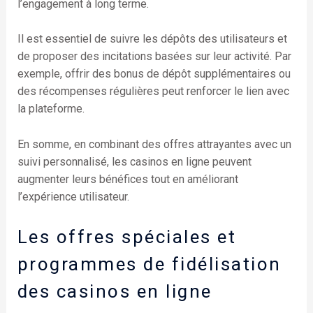
l’engagement à long terme.
Il est essentiel de suivre les dépôts des utilisateurs et
de proposer des incitations basées sur leur activité. Par
exemple, offrir des bonus de dépôt supplémentaires ou
des récompenses régulières peut renforcer le lien avec
la plateforme.
En somme, en combinant des offres attrayantes avec un
suivi personnalisé, les casinos en ligne peuvent
augmenter leurs bénéfices tout en améliorant
l’expérience utilisateur.
Les offres spéciales et
programmes de fidélisation
des casinos en ligne