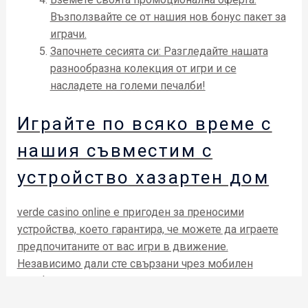
Възползвайте се от нашия нов бонус пакет за
играчи.
Започнете сесията си: Разгледайте нашата
разнообразна колекция от игри и се
насладете на големи печалби!
Играйте по всяко време с
нашия съвместим с
устройство хазартен дом
verde casino online е пригоден за преносими
устройства, което гарантира, че можете да играете
предпочитаните от вас игри в движение.
Независимо дали сте свързани чрез мобилен
телефон, устройство със сензорен екран или
стационарно устройство, нашият хазартен дом