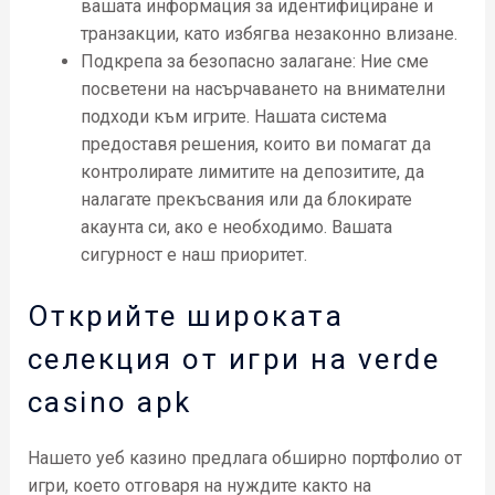
вашата информация за идентифициране и
транзакции, като избягва незаконно влизане.
Подкрепа за безопасно залагане: Ние сме
посветени на насърчаването на внимателни
подходи към игрите. Нашата система
предоставя решения, които ви помагат да
контролирате лимитите на депозитите, да
налагате прекъсвания или да блокирате
акаунта си, ако е необходимо. Вашата
сигурност е наш приоритет.
Открийте широката
селекция от игри на verde
casino apk
Нашето уеб казино предлага обширно портфолио от
игри, което отговаря на нуждите както на