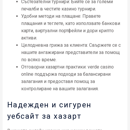
Състезателни турнири: Бийте се за големи
печалби в честите казино турнири.
Удобни методи на плащане: Правете
плащания и теглете, като използвате банкови
карти, виртуални портфейли и дори крипто
активи.
Целодневна грижа за клиента: Свържете се с
нашите ангажирани представители за помощ
по всяко време.
Отговорни хазартни практики: verde casino
online поддържа подходи за балансирани
залагания и предоставя помощ за
контролиране на вашите залагания.
Надежден и сигурен
уебсайт за хазарт