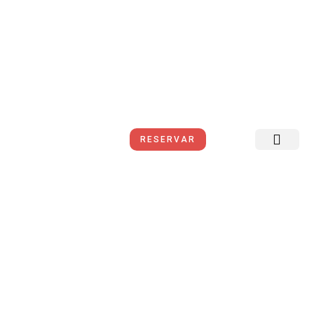
RESERVAR
Reservas Online
Sobre Nosotros
Condiciones del Servicio