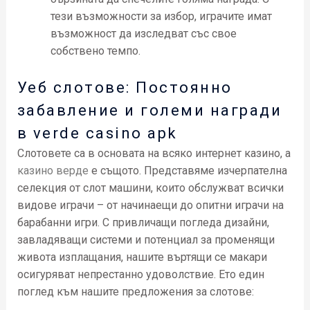
тези възможности за избор, играчите имат
възможност да изследват със свое
собствено темпо.
Уеб слотове: Постоянно
забавление и големи награди
в verde casino apk
Слотовете са в основата на всяко интернет казино, а
казино верде
е същото. Представяме изчерпателна
селекция от слот машини, които обслужват всички
видове играчи – от начинаещи до опитни играчи на
барабанни игри. С привличащи погледа дизайни,
завладяващи системи и потенциал за променящи
живота изплащания, нашите въртящи се макари
осигуряват непрестанно удоволствие. Ето един
поглед към нашите предложения за слотове: