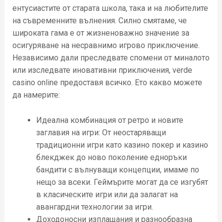
ентусиастите от старата школа, така и на любителите
на съвременните вълнения. Силно смятаме, че
широката гама е от жизненоважно значение за
осигуряване на несравнимо игрово приключение.
Независимо дали преследвате спомени от миналото
или изследвате иновативни приключения, verde
casino online предоставя всичко. Ето какво можете
да намерите:
Идеална комбинация от ретро и новите
заглавия на игри: От неостаряващи
традиционни игри като казино покер и казино
блекджек до ново поколение едноръки
бандити с вълнуващи концепции, имаме по
нещо за всеки. Геймърите могат да се изгубят
в класическите игри или да залагат на
авангардни технологии за игри.
Доходоносни изплащания и разнообразна