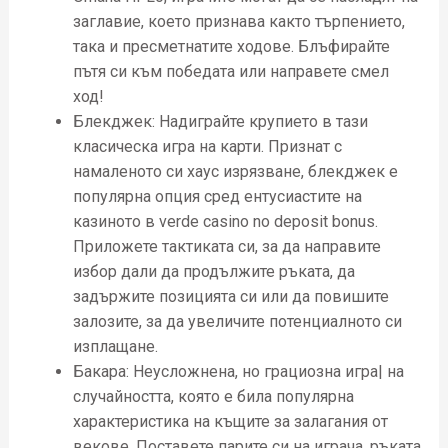
заглавие, което признава както търпението,
така и пресметнатите ходове. Блъфирайте
пътя си към победата или направете смел
ход!
Блекджек: Надиграйте крупието в тази
класическа игра на карти. Признат с
намаленото си хаус изрязване, блекджек е
популярна опция сред ентусиастите на
казиното в verde casino no deposit bonus.
Приложете тактиката си, за да направите
избор дали да продължите ръката, да
задържите позицията си или да повишите
залозите, за да увеличите потенциалното си
изплащане.
Бакара: Неусложнена, но грациозна игра| на
случайността, която е била популярна
характеристика на къщите за залагания от
векове. Поставете парите си на играча, ръката