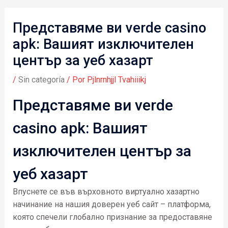
Представяме ви verde casino
apk: Вашият изключителен
център за уеб хазарт
/
Sin categoría
/ Por
Pjlnrnhjjl Tvahiiikj
Представяме ви verde
casino apk: Вашият
изключителен център за
уеб хазарт
Впуснете се във върховното виртуално хазартно
начинание на нашия доверен уеб сайт – платформа,
която спечели глобално признание за предоставяне