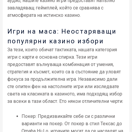
аудио, нашите казино игри предоставят напълно
завладяващ геймплей, който се сравнява с
атмосферата на истинско казино.
Игри на маса: Неостаряващи
популярни казино избори
За тези, които обичат тактиката, нашата категория
игри с карти е основна спирка. Тези игри
предоставят вълнуваща комбинация от умения,
стратегия и късмет, които са в състояние да уловят
фокуса за продължителна игра. Независимо дали
сте опитен фен на настолните игри или изследвате
света на класиката в казиното, има подходящ избор
за всеки в тази област. Ето някои отличителни черти:
Покер: Предизвикайте себе си с различни
варианти на покер. От покер в стил Тексас до
Omaha Hi-Lo, играчите могат да се насладят на