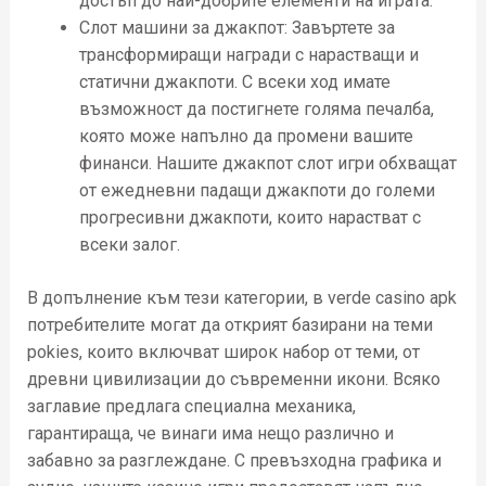
достъп до най-добрите елементи на играта.
Слот машини за джакпот: Завъртете за
трансформиращи награди с нарастващи и
статични джакпоти. С всеки ход имате
възможност да постигнете голяма печалба,
която може напълно да промени вашите
финанси. Нашите джакпот слот игри обхващат
от ежедневни падащи джакпоти до големи
прогресивни джакпоти, които нарастват с
всеки залог.
В допълнение към тези категории, в verde casino apk
потребителите могат да открият базирани на теми
pokies, които включват широк набор от теми, от
древни цивилизации до съвременни икони. Всяко
заглавие предлага специална механика,
гарантираща, че винаги има нещо различно и
забавно за разглеждане. С превъзходна графика и