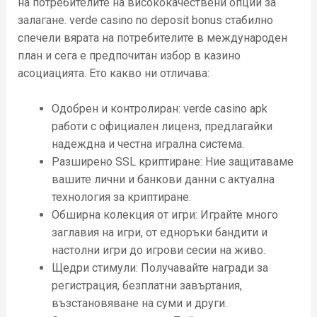
на потребителите на висококачествени опции за
залагане. verde casino no deposit bonus стабилно
спечели вярата на потребителите в международен
план и сега е предпочитан избор в казино
асоциацията. Ето какво ни отличава:
Одобрен и контролиран: verde casino apk
работи с официален лиценз, предлагайки
надеждна и честна игрална система.
Разширено SSL криптиране: Ние защитаваме
вашите лични и банкови данни с актуална
технология за криптиране.
Обширна колекция от игри: Играйте много
заглавия на игри, от едноръки бандити и
настолни игри до игрови сесии на живо.
Щедри стимули: Получавайте награди за
регистрация, безплатни завъртания,
възстановяване на суми и други.