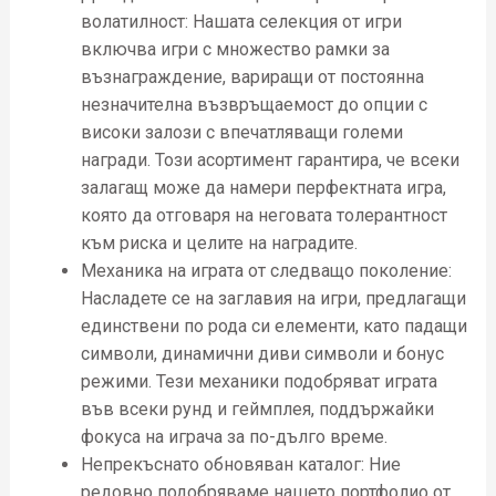
волатилност: Нашата селекция от игри
включва игри с множество рамки за
възнаграждение, вариращи от постоянна
незначителна възвръщаемост до опции с
високи залози с впечатляващи големи
награди. Този асортимент гарантира, че всеки
залагащ може да намери перфектната игра,
която да отговаря на неговата толерантност
към риска и целите на наградите.
Механика на играта от следващо поколение:
Насладете се на заглавия на игри, предлагащи
единствени по рода си елементи, като падащи
символи, динамични диви символи и бонус
режими. Тези механики подобряват играта
във всеки рунд и геймплея, поддържайки
фокуса на играча за по-дълго време.
Непрекъснато обновяван каталог: Ние
редовно подобряваме нашето портфолио от