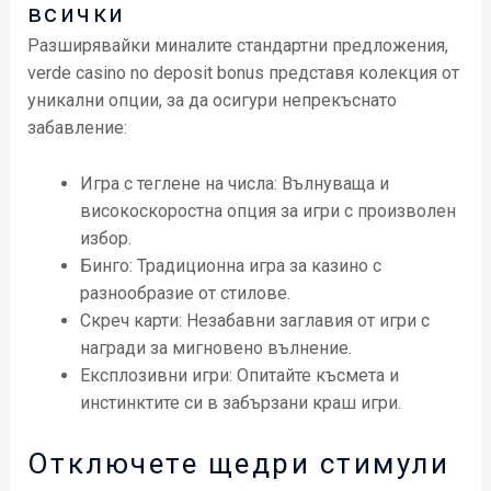
всички
Разширявайки миналите стандартни предложения,
verde casino no deposit bonus представя колекция от
уникални опции, за да осигури непрекъснато
забавление:
Игра с теглене на числа: Вълнуваща и
високоскоростна опция за игри с произволен
избор.
Бинго: Традиционна игра за казино с
разнообразие от стилове.
Скреч карти: Незабавни заглавия от игри с
награди за мигновено вълнение.
Експлозивни игри: Опитайте късмета и
инстинктите си в забързани краш игри.
Отключете щедри стимули