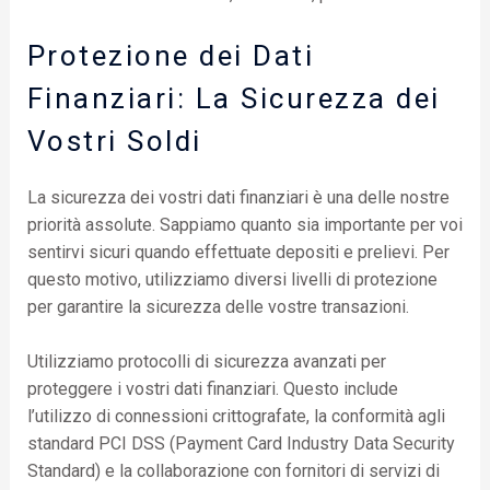
Protezione dei Dati
Finanziari: La Sicurezza dei
Vostri Soldi
La sicurezza dei vostri dati finanziari è una delle nostre
priorità assolute. Sappiamo quanto sia importante per voi
sentirvi sicuri quando effettuate depositi e prelievi. Per
questo motivo, utilizziamo diversi livelli di protezione
per garantire la sicurezza delle vostre transazioni.
Utilizziamo protocolli di sicurezza avanzati per
proteggere i vostri dati finanziari. Questo include
l’utilizzo di connessioni crittografate, la conformità agli
standard PCI DSS (Payment Card Industry Data Security
Standard) e la collaborazione con fornitori di servizi di