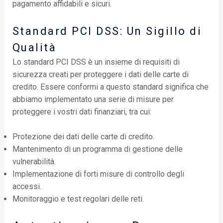
pagamento affidabili e sicuri.
Standard PCI DSS: Un Sigillo di
Qualità
Lo standard PCI DSS è un insieme di requisiti di
sicurezza creati per proteggere i dati delle carte di
credito. Essere conformi a questo standard significa che
abbiamo implementato una serie di misure per
proteggere i vostri dati finanziari, tra cui:
Protezione dei dati delle carte di credito.
Mantenimento di un programma di gestione delle
vulnerabilità.
Implementazione di forti misure di controllo degli
accessi.
Monitoraggio e test regolari delle reti.