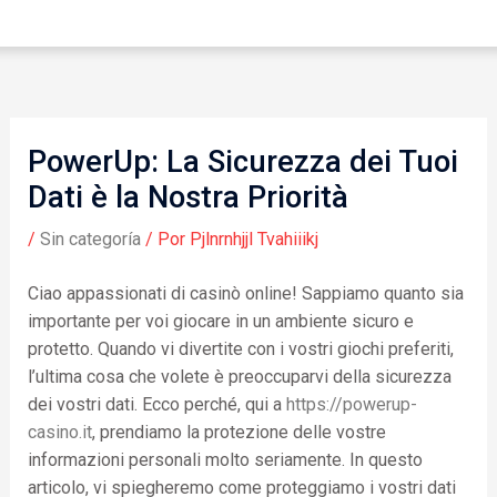
PowerUp: La Sicurezza dei Tuoi
Dati è la Nostra Priorità
/
Sin categoría
/ Por
Pjlnrnhjjl Tvahiiikj
Ciao appassionati di casinò online! Sappiamo quanto sia
importante per voi giocare in un ambiente sicuro e
protetto. Quando vi divertite con i vostri giochi preferiti,
l’ultima cosa che volete è preoccuparvi della sicurezza
dei vostri dati. Ecco perché, qui a
https://powerup-
casino.it
, prendiamo la protezione delle vostre
informazioni personali molto seriamente. In questo
articolo, vi spiegheremo come proteggiamo i vostri dati