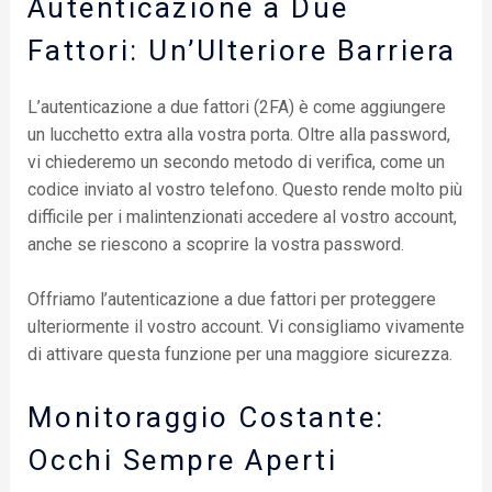
Autenticazione a Due
Fattori: Un’Ulteriore Barriera
L’autenticazione a due fattori (2FA) è come aggiungere
un lucchetto extra alla vostra porta. Oltre alla password,
vi chiederemo un secondo metodo di verifica, come un
codice inviato al vostro telefono. Questo rende molto più
difficile per i malintenzionati accedere al vostro account,
anche se riescono a scoprire la vostra password.
Offriamo l’autenticazione a due fattori per proteggere
ulteriormente il vostro account. Vi consigliamo vivamente
di attivare questa funzione per una maggiore sicurezza.
Monitoraggio Costante:
Occhi Sempre Aperti