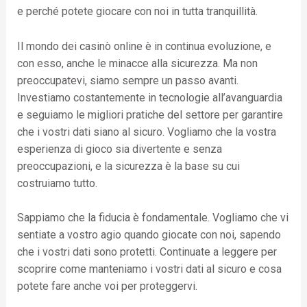
e perché potete giocare con noi in tutta tranquillità.
Il mondo dei casinò online è in continua evoluzione, e
con esso, anche le minacce alla sicurezza. Ma non
preoccupatevi, siamo sempre un passo avanti.
Investiamo costantemente in tecnologie all’avanguardia
e seguiamo le migliori pratiche del settore per garantire
che i vostri dati siano al sicuro. Vogliamo che la vostra
esperienza di gioco sia divertente e senza
preoccupazioni, e la sicurezza è la base su cui
costruiamo tutto.
Sappiamo che la fiducia è fondamentale. Vogliamo che vi
sentiate a vostro agio quando giocate con noi, sapendo
che i vostri dati sono protetti. Continuate a leggere per
scoprire come manteniamo i vostri dati al sicuro e cosa
potete fare anche voi per proteggervi.