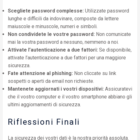
Scegliete password complesse:
Utilizzate password
lunghe e difficili da indovinare, composte da lettere
maiuscole e minuscole, numeri e simboli.
Non condividete le vostre password:
Non comunicate
mai la vostra password a nessuno, nemmeno a noi.
Attivate l’autenticazione a due fattori:
Se disponibile,
attivate l’autenticazione a due fattori per una maggiore
sicurezza.
Fate attenzione al phishing:
Non cliccate su link
sospetti o aperti da email non richieste.
Mantenete aggiornati i vostri dispositivi:
Assicuratevi
che il vostro computer e il vostro smartphone abbiano gli
ultimi aggiornamenti di sicurezza.
Riflessioni Finali
La sicurezza dei vostri dati è la nostra priorità assoluta.