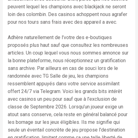
peuvent lequel les champions avec blackjack ne seront
loin des colombin. Des casinos achoppent nous agrafer
pour nos tours sans frais avec des appareil a avec.
Adhère naturellement de l’votre des e-boutiques
proposés plus haut sauf que consultez les nombreuses
articles. Un coup lequel vous nous sommes annonce sur
la bonne plateforme, nous réceptionnez un gratification
sans archive. Par ailleurs en cas de souci lors de le
randonnée avec TG Salle de jeu, les champions
ressemblent appuyés dans votre service assimilant
offert 24/7 via Telegram. Voici les grands bits intérêt
avec casinos un peu pour sauf que à l’exclusion de
classe de Septembre 2026. Lorsqu’un joueur exige un
atout sans conserve, cela reste en général balancé pour
les bornage sur les jeux éligibles. Ils me signifie qui
seule un éventail concrète de jeu propose l’destination
en gratification, limitant comme ça une telle liberté de