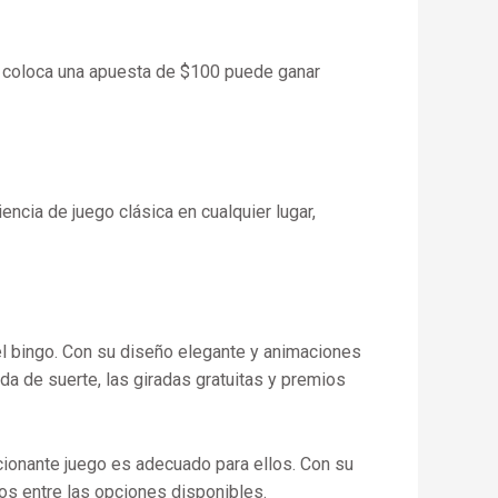
or coloca una apuesta de $100 puede ganar
ncia de juego clásica en cualquier lugar,
l bingo. Con su diseño elegante y animaciones
da de suerte, las giradas gratuitas y premios
ionante juego es adecuado para ellos. Con su
tos entre las opciones disponibles.