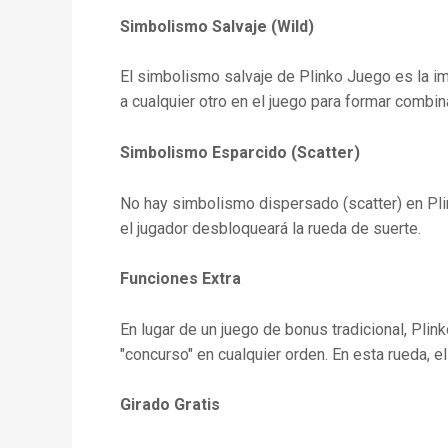
Simbolismo Salvaje (Wild)
El simbolismo salvaje de Plinko Juego es la i
a cualquier otro en el juego para formar combi
Simbolismo Esparcido (Scatter)
No hay simbolismo dispersado (scatter) en Pli
el jugador desbloqueará la rueda de suerte.
Funciones Extra
En lugar de un juego de bonus tradicional, Pli
"concurso" en cualquier orden. En esta rueda, 
Girado Gratis