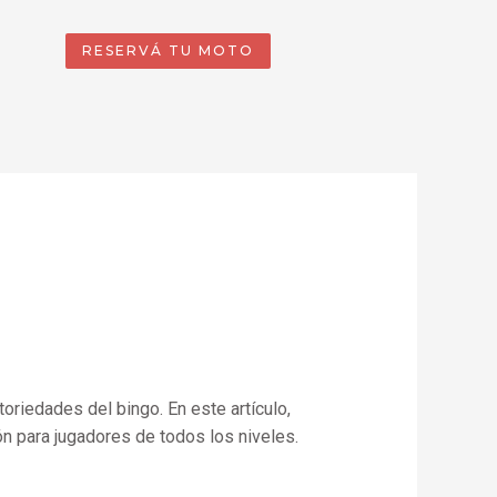
RESERVÁ TU MOTO
oriedades del bingo. En este artículo,
n para jugadores de todos los niveles.