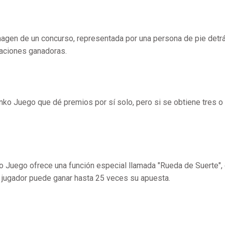
magen de un concurso, representada por una persona de pie detr
naciones ganadoras.
nko Juego que dé premios por sí solo, pero si se obtiene tres o
nko Juego ofrece una función especial llamada "Rueda de Suerte",
el jugador puede ganar hasta 25 veces su apuesta.