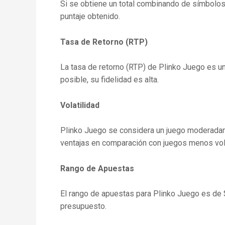
Si se obtiene un total combinando de símbolos 
puntaje obtenido.
Tasa de Retorno (RTP)
La tasa de retorno (RTP) de Plinko Juego es un
posible, su fidelidad es alta.
Volatilidad
Plinko Juego se considera un juego moderadamen
ventajas en comparación con juegos menos volá
Rango de Apuestas
El rango de apuestas para Plinko Juego es de 
presupuesto.