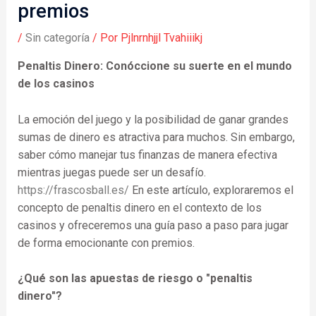
premios
/
Sin categoría
/ Por
Pjlnrnhjjl Tvahiiikj
Penaltis Dinero: Conóccione su suerte en el mundo
de los casinos
La emoción del juego y la posibilidad de ganar grandes
sumas de dinero es atractiva para muchos. Sin embargo,
saber cómo manejar tus finanzas de manera efectiva
mientras juegas puede ser un desafío.
https://frascosball.es/
En este artículo, exploraremos el
concepto de penaltis dinero en el contexto de los
casinos y ofreceremos una guía paso a paso para jugar
de forma emocionante con premios.
¿Qué son las apuestas de riesgo o "penaltis
dinero"?