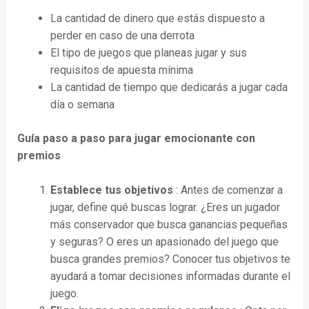
La cantidad de dinero que estás dispuesto a
perder en caso de una derrota
El tipo de juegos que planeas jugar y sus
requisitos de apuesta mínima
La cantidad de tiempo que dedicarás a jugar cada
día o semana
Guía paso a paso para jugar emocionante con
premios
Establece tus objetivos
: Antes de comenzar a
jugar, define qué buscas lograr. ¿Eres un jugador
más conservador que busca ganancias pequeñas
y seguras? O eres un apasionado del juego que
busca grandes premios? Conocer tus objetivos te
ayudará a tomar decisiones informadas durante el
juego.