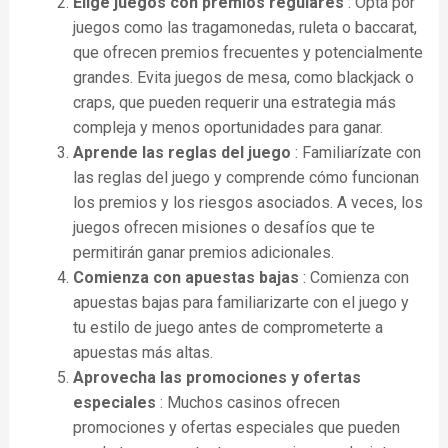
Elige juegos con premios regulares
: Opta por
juegos como las tragamonedas, ruleta o baccarat,
que ofrecen premios frecuentes y potencialmente
grandes. Evita juegos de mesa, como blackjack o
craps, que pueden requerir una estrategia más
compleja y menos oportunidades para ganar.
Aprende las reglas del juego
: Familiarízate con
las reglas del juego y comprende cómo funcionan
los premios y los riesgos asociados. A veces, los
juegos ofrecen misiones o desafíos que te
permitirán ganar premios adicionales.
Comienza con apuestas bajas
: Comienza con
apuestas bajas para familiarizarte con el juego y
tu estilo de juego antes de comprometerte a
apuestas más altas.
Aprovecha las promociones y ofertas
especiales
: Muchos casinos ofrecen
promociones y ofertas especiales que pueden