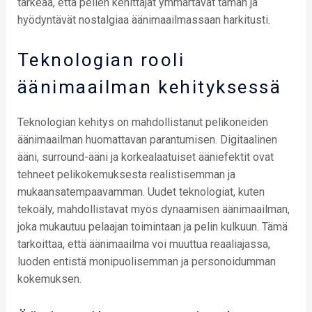
tärkeää, että pelien kehittäjät ymmärtävät tämän ja
hyödyntävät nostalgiaa äänimaailmassaan harkitusti.
Teknologian rooli
äänimaailman kehityksessä
Teknologian kehitys on mahdollistanut pelikoneiden
äänimaailman huomattavan parantumisen. Digitaalinen
ääni, surround-ääni ja korkealaatuiset ääniefektit ovat
tehneet pelikokemuksesta realistisemman ja
mukaansatempaavamman. Uudet teknologiat, kuten
tekoäly, mahdollistavat myös dynaamisen äänimaailman,
joka mukautuu pelaajan toimintaan ja pelin kulkuun. Tämä
tarkoittaa, että äänimaailma voi muuttua reaaliajassa,
luoden entistä monipuolisemman ja personoidumman
kokemuksen.