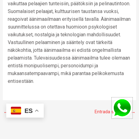
vaikuttaa pelaajien tunteisiin, päätöksiin ja pelinautintoon.
Suomalaiset pelaajat, kulttuurisen taustansa vuoksi,
reagoivat äänimaailmaan erityisellä tavalla. Äänimaailman
suunnittelussa on otettava huomioon psykologiset
vaikutukset, nostalgia ja teknologian mahdollisuudet.
Vastuullinen pelaaminen ja sääntely ovat tärkeitä
näkökohtia, jotta äänimaailma ei edistä ongelmallista
pelaamista. Tulevaisuudessa äänimaailma tulee olemaan
entistä monipuolisempi, personoidumpi ja
mukaansatempaavampi, mikä parantaa pelikokemusta
entisestään.
ES
←
Entrada anterior
Entrada siguiente
→