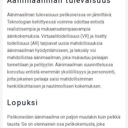
Äänimaailman tulevaisuus
Äänimaailman tulevaisuus pelikoneissa on jännittävä.
Teknologian kehittyessä voimme odottaa entistä
realistisempia ja mukaansatempaavampia
äänikokemuksia. Virtuaalitodellisuus (VR) ja lisätty
todellisuus (AR) tarjoavat uusia mahdollisuuksia
äänimaailman hyödyntämiseen, ja tekoäly voi
mahdollistaa äänimaailman, joka mukautuu pelaajan
tunnetilaan ja pelityyliin. Äänimaailman suunnittelussa
korostuu entistä enemmän yksilöllisyys ja personointi,
jotta jokainen pelaaja saisi mahdollisimman
henkilökohtaisen ja nautinnollisen kokemuksen.
Lopuksi
Pelikoneiden äänimaailma on paljon muutakin kuin pelkkä
tausta. Se on olennainen osa pelikokemusta, joka