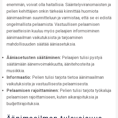
enemmän, voivat olla haitallisia. Sääntelyviranomaisten ja
pelien kehittäjien onkin tärkeää kiinnittää huomiota
äänimaailman suunnitteluun ja varmistaa, että se ei edistä
ongelmallista pelaamista. Vastuullisen pelaamisen
periaatteisiin kuuluu myös pelaajien informoiminen
äänimaailman vaikutuksista ja tarjoaminen
mahdollisuuden säätää ääniasetuksia.
Ääniasetusten säätäminen:
Pelaajien tulisi pystyä
säätämään äänenvoimakkuutta, äänitehosteita ja
musiikkia.
Informaatio:
Pelien tulisi tarjota tietoa äänimaailman
vaikutuksista ja vastuullisesta pelaamisesta.
Pelaamisen rajoittaminen:
Pelien tulisi tarjota työkaluja
pelaamisen rajoittamiseen, kuten aikarajoituksia ja
budjettirajoituksia.