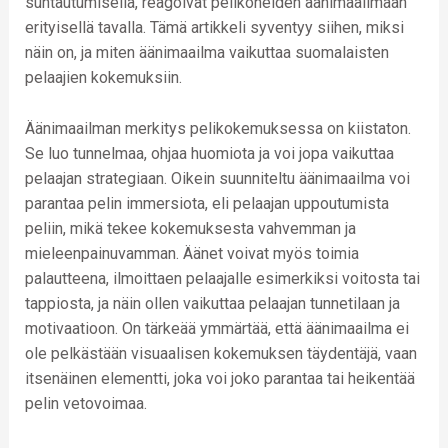
suhtautumisella, reagoivat pelikoneiden äänimaailmaan
erityisellä tavalla. Tämä artikkeli syventyy siihen, miksi
näin on, ja miten äänimaailma vaikuttaa suomalaisten
pelaajien kokemuksiin.
Äänimaailman merkitys pelikokemuksessa on kiistaton.
Se luo tunnelmaa, ohjaa huomiota ja voi jopa vaikuttaa
pelaajan strategiaan. Oikein suunniteltu äänimaailma voi
parantaa pelin immersiota, eli pelaajan uppoutumista
peliin, mikä tekee kokemuksesta vahvemman ja
mieleenpainuvamman. Äänet voivat myös toimia
palautteena, ilmoittaen pelaajalle esimerkiksi voitosta tai
tappiosta, ja näin ollen vaikuttaa pelaajan tunnetilaan ja
motivaatioon. On tärkeää ymmärtää, että äänimaailma ei
ole pelkästään visuaalisen kokemuksen täydentäjä, vaan
itsenäinen elementti, joka voi joko parantaa tai heikentää
pelin vetovoimaa.