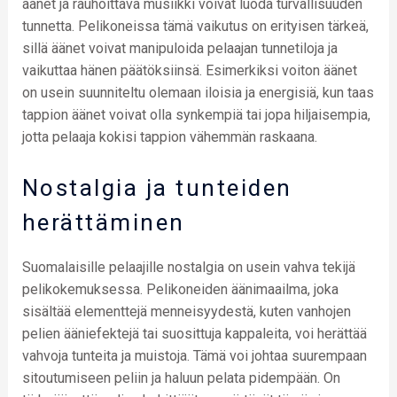
äänet ja rauhoittava musiikki voivat luoda turvallisuuden
tunnetta. Pelikoneissa tämä vaikutus on erityisen tärkeä,
sillä äänet voivat manipuloida pelaajan tunnetiloja ja
vaikuttaa hänen päätöksiinsä. Esimerkiksi voiton äänet
on usein suunniteltu olemaan iloisia ja energisiä, kun taas
tappion äänet voivat olla synkempiä tai jopa hiljaisempia,
jotta pelaaja kokisi tappion vähemmän raskaana.
Nostalgia ja tunteiden
herättäminen
Suomalaisille pelaajille nostalgia on usein vahva tekijä
pelikokemuksessa. Pelikoneiden äänimaailma, joka
sisältää elementtejä menneisyydestä, kuten vanhojen
pelien ääniefektejä tai suosittuja kappaleita, voi herättää
vahvoja tunteita ja muistoja. Tämä voi johtaa suurempaan
sitoutumiseen peliin ja haluun pelata pidempään. On