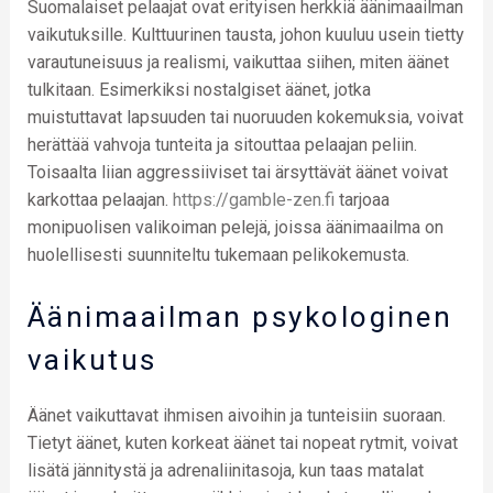
Suomalaiset pelaajat ovat erityisen herkkiä äänimaailman
vaikutuksille. Kulttuurinen tausta, johon kuuluu usein tietty
varautuneisuus ja realismi, vaikuttaa siihen, miten äänet
tulkitaan. Esimerkiksi nostalgiset äänet, jotka
muistuttavat lapsuuden tai nuoruuden kokemuksia, voivat
herättää vahvoja tunteita ja sitouttaa pelaajan peliin.
Toisaalta liian aggressiiviset tai ärsyttävät äänet voivat
karkottaa pelaajan.
https://gamble-zen.fi
tarjoaa
monipuolisen valikoiman pelejä, joissa äänimaailma on
huolellisesti suunniteltu tukemaan pelikokemusta.
Äänimaailman psykologinen
vaikutus
Äänet vaikuttavat ihmisen aivoihin ja tunteisiin suoraan.
Tietyt äänet, kuten korkeat äänet tai nopeat rytmit, voivat
lisätä jännitystä ja adrenaliinitasoja, kun taas matalat