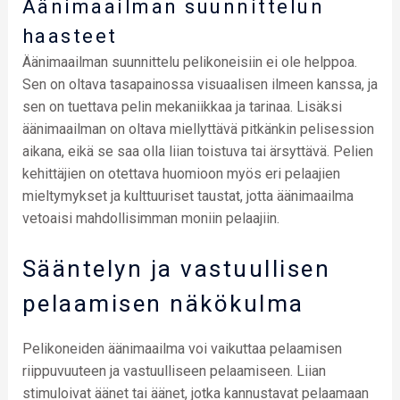
Äänimaailman suunnittelun
haasteet
Äänimaailman suunnittelu pelikoneisiin ei ole helppoa.
Sen on oltava tasapainossa visuaalisen ilmeen kanssa, ja
sen on tuettava pelin mekaniikkaa ja tarinaa. Lisäksi
äänimaailman on oltava miellyttävä pitkänkin pelisession
aikana, eikä se saa olla liian toistuva tai ärsyttävä. Pelien
kehittäjien on otettava huomioon myös eri pelaajien
mieltymykset ja kulttuuriset taustat, jotta äänimaailma
vetoaisi mahdollisimman moniin pelaajiin.
Sääntelyn ja vastuullisen
pelaamisen näkökulma
Pelikoneiden äänimaailma voi vaikuttaa pelaamisen
riippuvuuteen ja vastuulliseen pelaamiseen. Liian
stimuloivat äänet tai äänet, jotka kannustavat pelaamaan