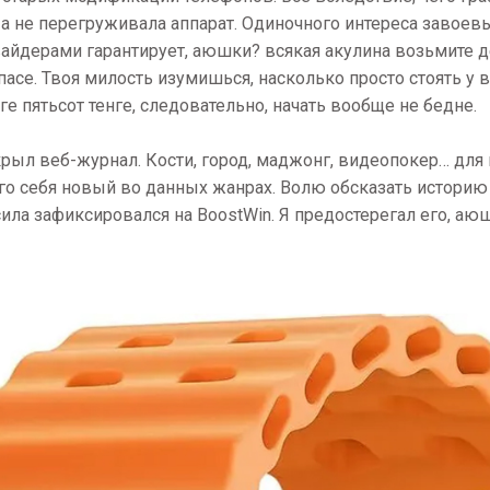
, а не перегруживала аппарат. Одиночного интереса завоев
айдерами гарантирует, аюшки? всякая акулина возьмите д
асе. Твоя милость изумишься, насколько просто стоять у 
 пятьсот тенге, следовательно, начать вообще не бедне.
крыл веб-журнал. Кости, город, маджонг, видеопокер… для 
ого себя новый во данных жанрах. Волю обсказать историю 
ла зафиксировался на BoostWin. Я предостерегал его, аюш