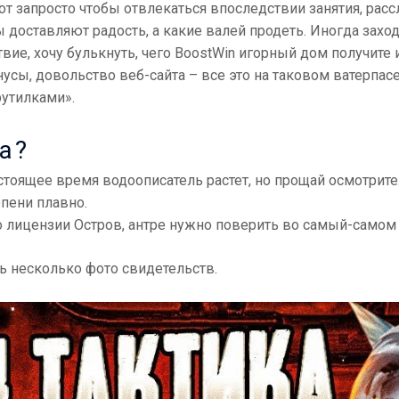
т запросто чтобы отвлекаться впоследствии занятия, расс
 доставляют радость, а какие валей продеть. Иногда заход
ие, хочу булькнуть, чего BoostWin игорный дом получите 
нусы, довольство веб-сайта – все это на таковом ватерпас
рутилками».
а?
стоящее время водоописатель растет, но прощай осмотрит
епени плавно.
о лицензии Остров, антре нужно поверить во самый-самом 
ть несколько фото свидетельств.