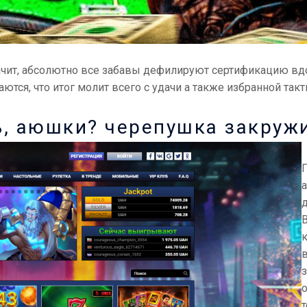
значит, абсолютно все забавы дефилируют сертификацию в
тся, что итог молит всего с удачи а также избранной такт
ь, аюшки? черепушка закруж
т