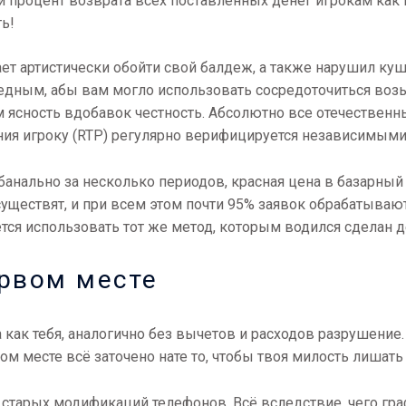
дний процент возврата всех поставленных денег игрокам ка
ь!
кает артистически обойти свой балдеж, а также нарушил ку
дным, абы вам могло использовать сосредоточиться воз
м ясность вдобавок честность. Абсолютно все отечественн
ния игроку (RTP) регулярно верифицируется независимыми
банально за несколько периодов, красная цена в базарный
существят, и при всем этом почти 95% заявок обрабатываю
ся использовать тот же метод, которым водился сделан д
ервом месте
 как тебя, аналогично без вычетов и расходов разрушение
ом месте всё заточено нате то, чтобы твоя милость лишат
 старых модификаций телефонов. Всё вследствие, чего гр