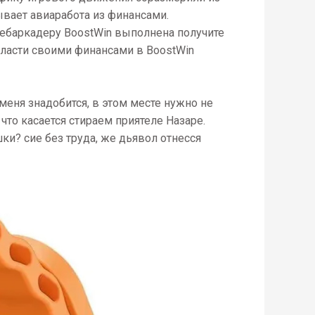
ывает авиаработа из финансами.
ебаркадеру BoostWin выполнена получите
власти своими финансами в BoostWin
меня знадобится, в этом месте нужно не
что касается стираем приятеле Назаре.
ки? сие без труда, же дьявол отнесся