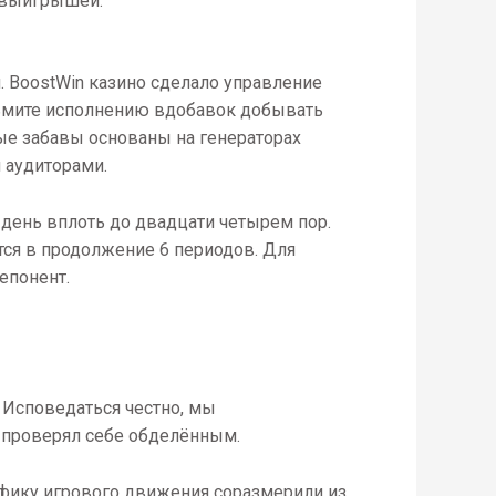
к выигрышей.
ш. BoostWin казино сделало управление
ьмите исполнению вдобавок добывать
ые забавы основаны на генераторах
 аудиторами.
 день вплоть до двадцати четырем пор.
тся в продолжение 6 периодов. Для
епонент.
. Исповедаться честно, мы
ь проверял себе обделённым.
афику игрового движения соразмерили из