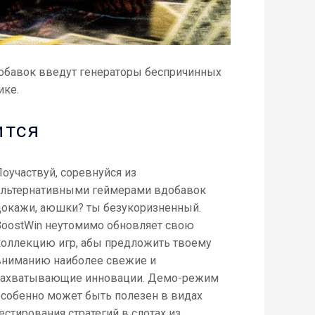
добавок введут генераторы беспричинных
ике.
ится
Поучаствуй, соревнуйся из
альтернативными геймерами вдобавок
докажи, аюшки? ты безукоризненный.
BoostWin неутомимо обновляет свою
коллекцию игр, абы предложить твоему
вниманию наиболее свежие и
захватывающие инновации. Демо-режим
особенно может быть полезен в видах
естирования стратегий в слотах из