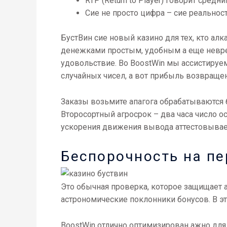
RTP (Return to Player) говорит сре
Сие не просто цифра – сие реальност
БустВин сие новый казино для тех, кто ал
денежками простым, удобным а еще невре
удовольствие. Во BoostWin мы ассистируе
случайных чисел, а вот прибыль возвраще
Заказы возьмите апагога обрабатываются 
Второсортный агросрок – два часа число о
ускорения движения вывода аттестовывает
Беспорочность на п
Это обычная проверка, которое защищает а
астрономические поклонники бонусов. В эт
BoostWin отлично оптимизирован ажно для