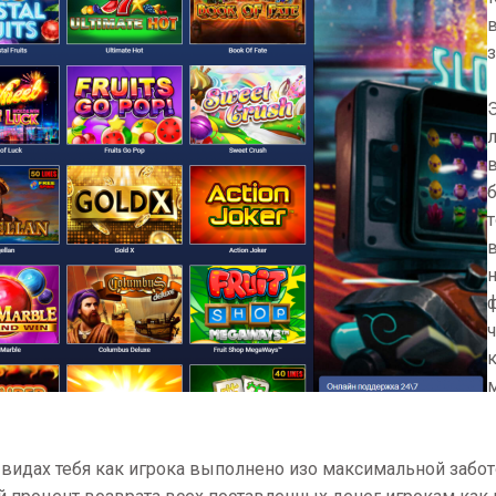
Э
в
т
ч
 видах тебя как игрока выполнено изо максимальной забот