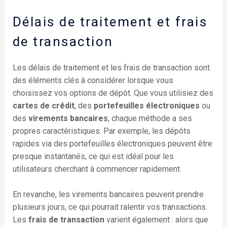
Délais de traitement et frais
de transaction
Les délais de traitement et les frais de transaction sont
des éléments clés à considérer lorsque vous
choisissez vos options de dépôt. Que vous utilisiez des
cartes de crédit
, des
portefeuilles électroniques
ou
des
virements bancaires
, chaque méthode a ses
propres caractéristiques. Par exemple, les dépôts
rapides via des portefeuilles électroniques peuvent être
presque instantanés, ce qui est idéal pour les
utilisateurs cherchant à commencer rapidement.
En revanche, les virements bancaires peuvent prendre
plusieurs jours, ce qui pourrait ralentir vos transactions.
Les
frais de transaction
varient également : alors que