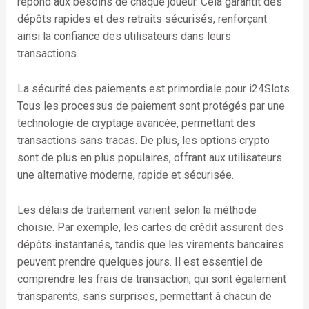
répond aux besoins de chaque joueur. Cela garantit des
dépôts rapides et des retraits sécurisés, renforçant
ainsi la confiance des utilisateurs dans leurs
transactions.
La sécurité des paiements est primordiale pour i24Slots.
Tous les processus de paiement sont protégés par une
technologie de cryptage avancée, permettant des
transactions sans tracas. De plus, les options crypto
sont de plus en plus populaires, offrant aux utilisateurs
une alternative moderne, rapide et sécurisée.
Les délais de traitement varient selon la méthode
choisie. Par exemple, les cartes de crédit assurent des
dépôts instantanés, tandis que les virements bancaires
peuvent prendre quelques jours. Il est essentiel de
comprendre les frais de transaction, qui sont également
transparents, sans surprises, permettant à chacun de