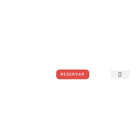
Ir
al
contenido
RESERVAR
Reservas Online
Sobre Nosotros
Condiciones del Servicio