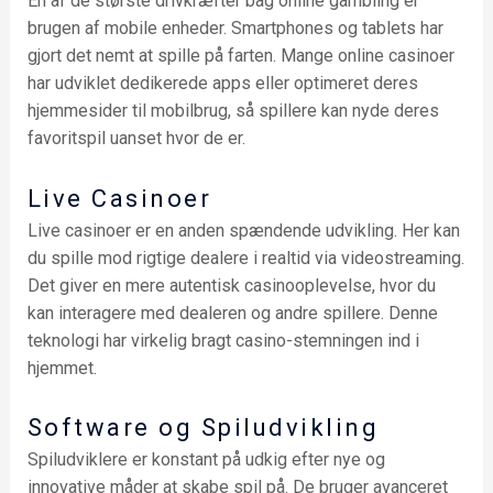
En af de største drivkræfter bag online gambling er
brugen af mobile enheder. Smartphones og tablets har
gjort det nemt at spille på farten. Mange online casinoer
har udviklet dedikerede apps eller optimeret deres
hjemmesider til mobilbrug, så spillere kan nyde deres
favoritspil uanset hvor de er.
Live Casinoer
Live casinoer er en anden spændende udvikling. Her kan
du spille mod rigtige dealere i realtid via videostreaming.
Det giver en mere autentisk casinooplevelse, hvor du
kan interagere med dealeren og andre spillere. Denne
teknologi har virkelig bragt casino-stemningen ind i
hjemmet.
Software og Spiludvikling
Spiludviklere er konstant på udkig efter nye og
innovative måder at skabe spil på. De bruger avanceret