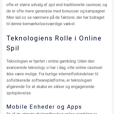
ofte et større udvalg af spil end traditionelle casinoer, og
de er ofte mere generøse med bonusser og kampagner.
Men lad os se nærmere på de faktorer, der har bidraget
til denne bemærkelsesværdige vækst.
Teknologiens Rolle i Online
Spil
Teknologien er hjertet i online gambling. Uden den
avancerede teknologi, vi har i dag, ville online casinoer
ikke være mulige. Fra hurtige internetforbindelser til
sofistikerede softwareplatforme, er teknologien
afgørende for at skabe en sikker og engagerende
spiloplevelse.
Mobile Enheder og Apps