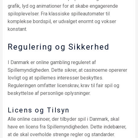
grafik, lyd og animationer for at skabe engagerende
spiloplevelser. Fra klassiske spilleautomater til
komplekse bordspil, er udvalget enormt og vokser
konstant.
Regulering og Sikkerhed
I Danmark er online gambling reguleret af
Spillemyndigheden. Dette sikrer, at casinoerne opererer
lovligt og at spillernes interesser beskyttes.
Reguleringen omfatter licenskrav, krav til fair spil og
beskyttelse af personlige oplysninger.
Licens og Tilsyn
Alle online casinoer, der tilbyder spil i Danmark, skal
have en licens fra Spillemyndigheden. Dette indebærer,
at de skal overholde strenge regler og standarder.