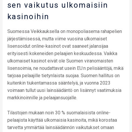
sen vaikutus ulkomaisiin
kasinoihin
Suomessa Veikkauksella on monopoliasema rahapelien
järjestämisessä, mutta viime vuosina ulkomaiset
lisensoidut online-kasinot ovat saaneet jalansijaa
erityisesti kokeneiden pelaajien keskuudessa. Vaikka
ulkomaiset kasinot eivät ole Suomen viranomaisten
lisensoimia, ne noudattavat usein EU:n pelisääntöjä, mikä
tarjoaa pelaajille tietynlaista suojaa. Suomen hallitus on
kuitenkin tiukentamassa sääntelyä, ja vuonna 2023
voimaan tullut uusi lainsäädäntö on lisännyt vaatimuksia
markkinoinnille ja pelaajansuojalle.
Tilastojen mukaan noin 30 % suomalaisista online-
pelaajista käyttää ulkomaisia kasinoita, mikä korostaa
tarvetta ymmärtää lainsäädännön vaikutukset omaan