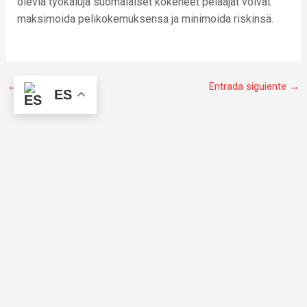
olevia työkaluja suomalaiset kokeneet pelaajat voivat
maksimoida pelikokemuksensa ja minimoida riskinsä.
←
Entrada anterior
Entrada siguiente
→
ES
F
I
W
a
n
h
c
s
a
e
t
t
b
a
s
o
g
a
© 2020 todos los derechos reservados.
o
r
p
k
a
p