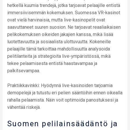
hetkellä kuumia trendejä, jotka tarjoavat pelaajille entistä
immersiivisemmän kokemuksen. Suomessa VR-kasinot
ovat vielä harvinaisia, mutta live-kasinopelit ovat
saavuttaneet suuren suosion. Ne tarjoavat reaaliaikaisen
pelikokemuksen oikeiden jakajien kanssa, mikä lisää
luotettavuutta ja sosiaalista ulottuvuutta. Kokeneille
pelaajille tämä tarkoittaa mahdollisuutta analysoida
pelitilanteita ja strategioita live-ympäristössä, mikä
tekee pelaamisesta entistä haastavampaa ja
palkitsevampaa.
Praktiikkavinkki: Hyödynnä live-kasinoiden tarjoamia
demopelejä ja tutustu eri pelien sääntöihin ennen oikealla
rahalla pelaamista. Näin voit optimoida panostuksesi ja
vähentää riskejä.
Suomen pelilainsäädäntö ja