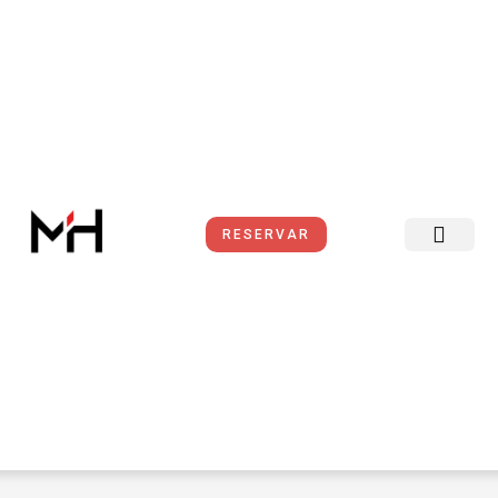
Ir
al
contenido
RESERVAR
Reservas Online
Sobre Nosotros
Condiciones del Servicio