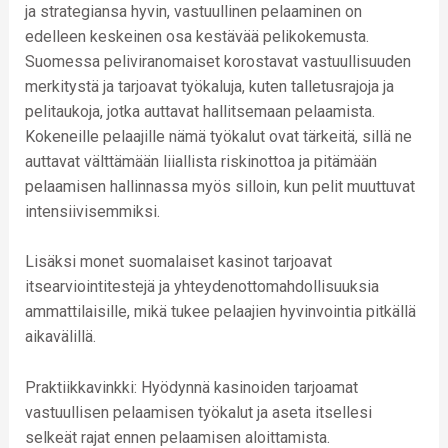
ja strategiansa hyvin, vastuullinen pelaaminen on
edelleen keskeinen osa kestävää pelikokemusta.
Suomessa peliviranomaiset korostavat vastuullisuuden
merkitystä ja tarjoavat työkaluja, kuten talletusrajoja ja
pelitaukoja, jotka auttavat hallitsemaan pelaamista.
Kokeneille pelaajille nämä työkalut ovat tärkeitä, sillä ne
auttavat välttämään liiallista riskinottoa ja pitämään
pelaamisen hallinnassa myös silloin, kun pelit muuttuvat
intensiivisemmiksi.
Lisäksi monet suomalaiset kasinot tarjoavat
itsearviointitestejä ja yhteydenottomahdollisuuksia
ammattilaisille, mikä tukee pelaajien hyvinvointia pitkällä
aikavälillä.
Praktiikkavinkki: Hyödynnä kasinoiden tarjoamat
vastuullisen pelaamisen työkalut ja aseta itsellesi
selkeät rajat ennen pelaamisen aloittamista.