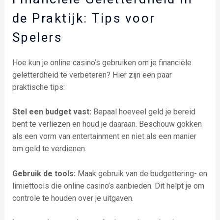
de Praktijk: Tips voor
Spelers
Hoe kun je online casino’s gebruiken om je financiële
geletterdheid te verbeteren? Hier zijn een paar
praktische tips:
Stel een budget vast:
Bepaal hoeveel geld je bereid
bent te verliezen en houd je daaraan. Beschouw gokken
als een vorm van entertainment en niet als een manier
om geld te verdienen.
Gebruik de tools:
Maak gebruik van de budgettering- en
limiettools die online casino’s aanbieden. Dit helpt je om
controle te houden over je uitgaven.