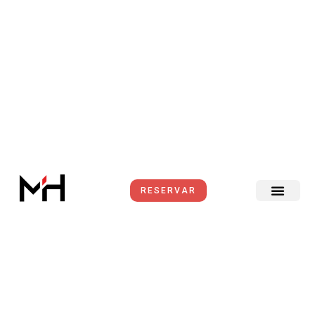
Ir
al
contenido
RESERVAR
Reservas Online
Sobre Nosotros
Condiciones del Servici