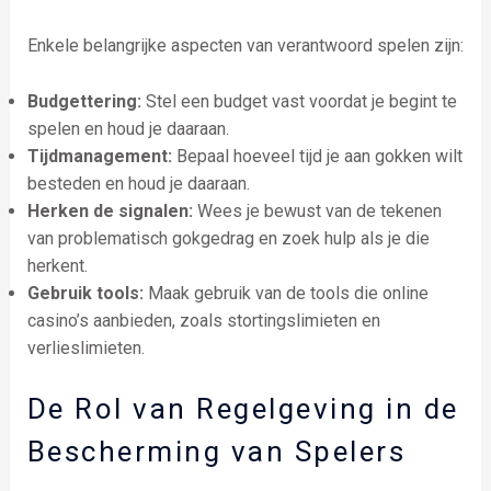
Enkele belangrijke aspecten van verantwoord spelen zijn:
Budgettering:
Stel een budget vast voordat je begint te
spelen en houd je daaraan.
Tijdmanagement:
Bepaal hoeveel tijd je aan gokken wilt
besteden en houd je daaraan.
Herken de signalen:
Wees je bewust van de tekenen
van problematisch gokgedrag en zoek hulp als je die
herkent.
Gebruik tools:
Maak gebruik van de tools die online
casino’s aanbieden, zoals stortingslimieten en
verlieslimieten.
De Rol van Regelgeving in de
Bescherming van Spelers