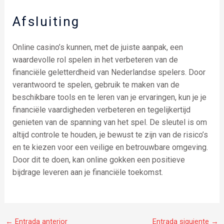
Afsluiting
Online casino’s kunnen, met de juiste aanpak, een
waardevolle rol spelen in het verbeteren van de
financiële geletterdheid van Nederlandse spelers. Door
verantwoord te spelen, gebruik te maken van de
beschikbare tools en te leren van je ervaringen, kun je je
financiële vaardigheden verbeteren en tegelijkertijd
genieten van de spanning van het spel. De sleutel is om
altijd controle te houden, je bewust te zijn van de risico’s
en te kiezen voor een veilige en betrouwbare omgeving.
Door dit te doen, kan online gokken een positieve
bijdrage leveren aan je financiële toekomst.
←
Entrada anterior
Entrada siguiente
→