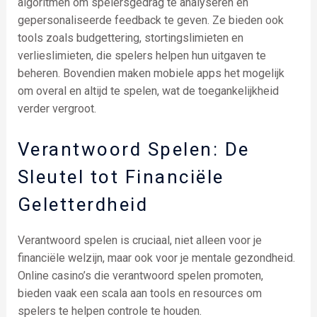
algoritmen om spelersgedrag te analyseren en
gepersonaliseerde feedback te geven. Ze bieden ook
tools zoals budgettering, stortingslimieten en
verlieslimieten, die spelers helpen hun uitgaven te
beheren. Bovendien maken mobiele apps het mogelijk
om overal en altijd te spelen, wat de toegankelijkheid
verder vergroot.
Verantwoord Spelen: De
Sleutel tot Financiële
Geletterdheid
Verantwoord spelen is cruciaal, niet alleen voor je
financiële welzijn, maar ook voor je mentale gezondheid.
Online casino’s die verantwoord spelen promoten,
bieden vaak een scala aan tools en resources om
spelers te helpen controle te houden.