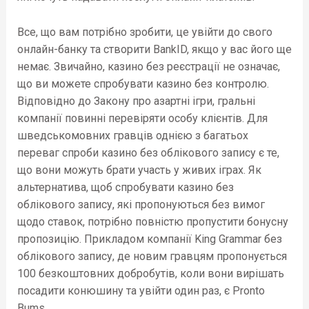
Все, що вам потрібно зробити, це увійти до свого
онлайн-банку та створити BankID, якщо у вас його ще
немає. Звичайно, казино без реєстрації не означає,
що ви можете спробувати казино без контролю.
Відповідно до Закону про азартні ігри, гральні
компанії повинні перевіряти особу клієнтів. Для
шведськомовних гравців однією з багатьох
переваг спроби казино без облікового запису є те,
що вони можуть брати участь у живих іграх. Як
альтернатива, щоб спробувати казино без
облікового запису, які пропонуються без вимог
щодо ставок, потрібно повністю пропустити бонусну
пропозицію. Прикладом компанії King Grammar без
облікового запису, де новим гравцям пропонується
100 безкоштовних добробутів, коли вони вирішать
посадити конюшину та увійти один раз, є Pronto
Bums.