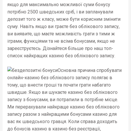
якщо для максимально можливої ​​суми бонусу
потрібно 2500 шведських сріб, і ви запланували
депозит того ж класу, може бути корисним змінити
суму. Навіть якщо ви граєте без облікового запису,
ви виявите, що маєте можливість грати з тими ж
іграми, функціями та не всіма бонусами, якщо не
зареєструєтесь. Дізнайтеся більше про наш топ-
список найкращих казино без облікового запису.
Основна причина спробувати
онлайн-казино без облікового запису полягає в
тому, що внести гроші та почати грати набагато
швидше. Якщо ви шукаєте казино без облікового
запису з бонусами, ви потрапили в потрібне місце.
Ми перерахували найкраще казино без облікового
запису разом з найкращими бонусами казино для
вас як шведського гравця. Коли справа доходить
до бонусів казино в казино без реєстрації,