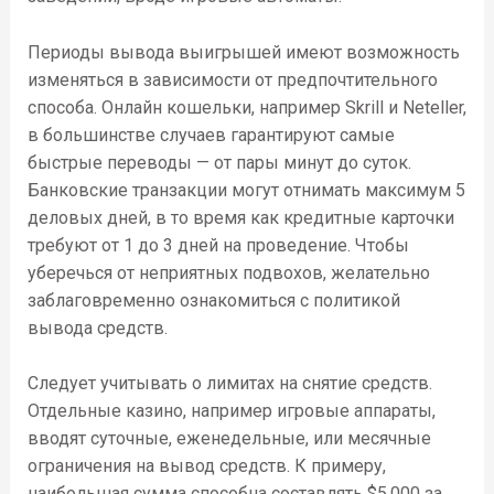
Периоды вывода выигрышей имеют возможность
изменяться в зависимости от предпочтительного
способа. Онлайн кошельки, например Skrill и Neteller,
в большинстве случаев гарантируют самые
быстрые переводы — от пары минут до суток.
Банковские транзакции могут отнимать максимум 5
деловых дней, в то время как кредитные карточки
требуют от 1 до 3 дней на проведение. Чтобы
уберечься от неприятных подвохов, желательно
заблаговременно ознакомиться с политикой
вывода средств.
Следует учитывать о лимитах на снятие средств.
Отдельные казино, например игровые аппараты,
вводят суточные, еженедельные, или месячные
ограничения на вывод средств. К примеру,
наибольшая сумма способна составлять $5,000 за