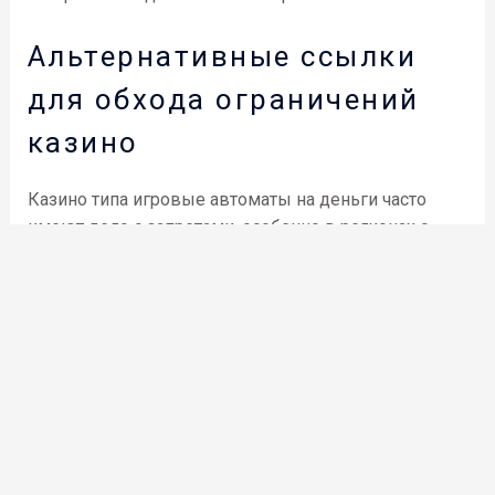
Альтернативные ссылки
для обхода ограничений
казино
Казино типа игровые автоматы на деньги часто
имеют дело с запретами, особенно в регионах с
суровым надзором гэмблинга. Для избежания таких
ограничений игроки используют альтернативным
ссылкам, которые позволяют оставаться на связи с
предпочитаемым играм и услугам. Указанные URL-
адреса, ещё известные как копии, выступают как
идентичные дубликаты базового портала, но
хостящиеся на различных доменах. Использование
альтернативных ссылок дает возможность
обходить блокировки провайдеров и предоставляет