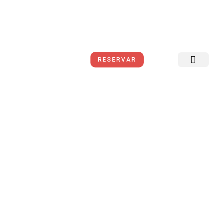
RESERVAR
Reservas Online
Sobre Nosotros
Condiciones del Servicio