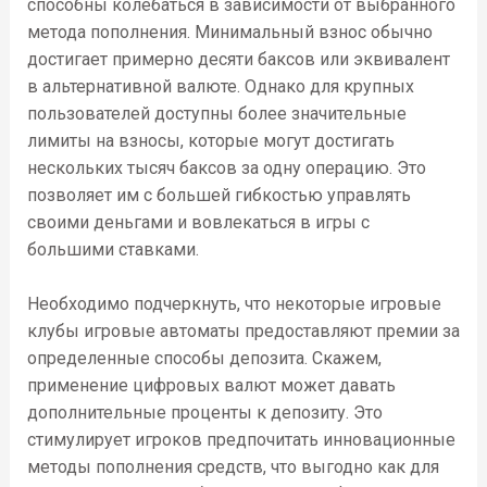
способны колебаться в зависимости от выбранного
метода пополнения. Минимальный взнос обычно
достигает примерно десяти баксов или эквивалент
в альтернативной валюте. Однако для крупных
пользователей доступны более значительные
лимиты на взносы, которые могут достигать
нескольких тысяч баксов за одну операцию. Это
позволяет им с большей гибкостью управлять
своими деньгами и вовлекаться в игры с
большими ставками.
Необходимо подчеркнуть, что некоторые игровые
клубы игровые автоматы предоставляют премии за
определенные способы депозита. Скажем,
применение цифровых валют может давать
дополнительные проценты к депозиту. Это
стимулирует игроков предпочитать инновационные
методы пополнения средств, что выгодно как для