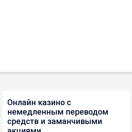
Онлайн казино с
немедленным переводом
средств и заманчивыми
акциями