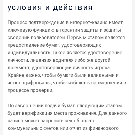
условия и действия
Процесс подтверждения в интернет-казино имеет
ключевую функцию в гарантии защиты и защиты
сведений пользователей. Первым этапом является
предоставление бумаг, удостоверяющих
индивидуальность. Такое является удостоверение
личности, лицензия водителя либо же другой
документ, удостоверяющий личность игрока.
Крайне важно, чтобы бумаги были валидными и
четко оцифрованы, чтобы избежать промедлений в
процессе проверки.
По завершении подачи бумаг, следующим этапом
будет верификация места проживания. Для данного
казино может запросить чек об оплате
коммунальных счетов или отчет из финансового