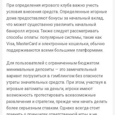
При определения игрового клуба важно учесть
условия внесения средств. Определенные игорные
дома предоставляют бонусы за начальный вклад,
что может существенно увеличить начальный
банкролл игрока. Также следует рассматривать
способы оплаты: популярные системы, такие как
Visa, MasterCard и электронные кошельки, обычно
поддерживаются всеми большими платформами.
Для пользователей с ограниченным бюджетом
минимальные депозиты — это замечательный
вариант погрузиться в гэмблингом без опасности
утраты значительных средств. При этом, участвуя в
игровые автоматы на деньги, игроки имеют
возможность протестировать всевозможные
развлечения и стратегии, прежде чем начать делать
более серьезным ставкам. Однако всегда стоит
помнить о принципах ответственной игры и не