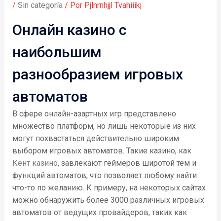
/
Sin categoría
/ Por
Pjlnrnhjjl Tvahiiikj
Онлайн казино с
наибольшим
разнообразием игровых
автоматов
В сфере онлайн-азартных игр представлено
множество платформ, но лишь некоторые из них
могут похвастаться действительно широким
выбором игровых автоматов. Такие казино, как
Кент казино
, завлекают геймеров широтой тем и
функций автоматов, что позволяет любому найти
что-то по желанию. К примеру, на некоторых сайтах
можно обнаружить более 3000 различных игровых
автоматов от ведущих провайдеров, таких как