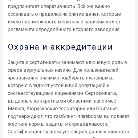
предпочитает оперативность. Всё же важно
осознавать о пределах на снятие денег, которые
имеют возможность меняться в зависимости от
регламента определённого игорного заведения.
Охрана и аккредитации
Защита и сертификаты занимают ключевую роль в
сфере виртуальных казино. Для пользователей
чрезвычайно значимо подбирать платформы,
которые владеют устойчивой репутацией и
соответствующими лицензиями. Сертификаты,
выданные конкретными областями, например
Мальта, Кюрасаоские территории или Британия,
подтверждают, что гэмблинг-платформа выполняет
жесткие нормы защиты и справедливости.
Сертификация гарантирует защиту данных клиентов