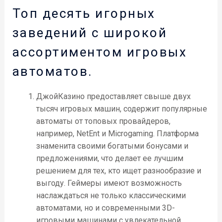
Топ десять игорных
заведений с широкой
ассортиментом игровых
автоматов.
ДжойКазино предоставляет свыше двух
тысяч игровых машин, содержит популярные
автоматы от топовых провайдеров,
например, NetEnt и Microgaming. Платформа
знаменита своими богатыми бонусами и
предложениями, что делает ее лучшим
решением для тех, кто ищет разнообразие и
выгоду. Геймеры имеют возможность
наслаждаться не только классическими
автоматами, но и современными 3D-
игровыми машинами с увлекательной