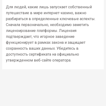
Для людей, какие лишь запускает собственный
путешествие в мире интернет-казино, важно
разбираться в определенные ключевые аспекты.
Сначала первоначально, необходимо заметить
лицензирование платформы. Лицензия
подтверждает, что игорное заведение
функционирует в рамках закона и защищает
сохранность ваших данных. Убедитесь в
доступность сертификата на официально
утвержденном веб-сайте оператора.
В процессе определения развлечения необходимо
принимать во внимание следующие факторы:
RTP: Процент отдачи пользователю
показывает, какую часть бетов игра отдает
обратно в продолжительном периоде.