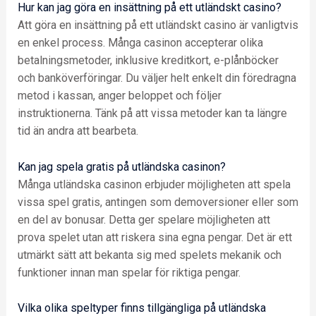
Hur kan jag göra en insättning på ett utländskt casino?
Att göra en insättning på ett utländskt casino är vanligtvis
en enkel process. Många casinon accepterar olika
betalningsmetoder, inklusive kreditkort, e-plånböcker
och banköverföringar. Du väljer helt enkelt din föredragna
metod i kassan, anger beloppet och följer
instruktionerna. Tänk på att vissa metoder kan ta längre
tid än andra att bearbeta.
Kan jag spela gratis på utländska casinon?
Många utländska casinon erbjuder möjligheten att spela
vissa spel gratis, antingen som demoversioner eller som
en del av bonusar. Detta ger spelare möjligheten att
prova spelet utan att riskera sina egna pengar. Det är ett
utmärkt sätt att bekanta sig med spelets mekanik och
funktioner innan man spelar för riktiga pengar.
Vilka olika speltyper finns tillgängliga på utländska