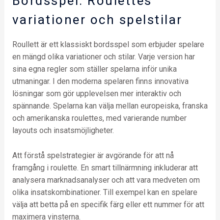
Bordsspel: Roulettes
variationer och spelstilar
Roullett är ett klassiskt bordsspel som erbjuder spelare
en mängd olika variationer och stilar. Varje version har
sina egna regler som ställer spelarna inför unika
utmaningar. I den moderna spelaren finns innovativa
lösningar som gör upplevelsen mer interaktiv och
spännande. Spelarna kan välja mellan europeiska, franska
och amerikanska roulettes, med varierande number
layouts och insatsmöjligheter.
Att förstå spelstrategier är avgörande för att nå
framgång i roulette. En smart tillnärmning inkluderar att
analysera marknadsanalyser och att vara medveten om
olika insatskombinationer. Till exempel kan en spelare
välja att betta på en specifik färg eller ett nummer för att
maximera vinsterna.