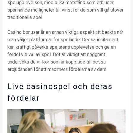
spelupplevelsen, med olika motstånd som erbjuder
spännande möjligheter till vinst för de som vill gå utöver
traditionella spel.
Casino bonusar är en annan viktiga aspekt att beakta när
man väljer plattformar för spelande. Dessa incitament
kan kraftigt påverka spelarens upplevelse och ge en
fördel vid val av spel. Det är viktigt att noggrant
undersöka de villkor som är kopplade till dessa
erbjudanden för att maximera fördelarna av dem.
Live casinospel och deras
fördelar