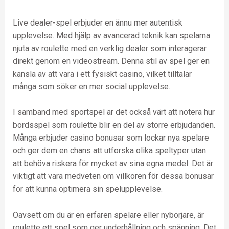
Live dealer-spel erbjuder en ännu mer autentisk
upplevelse. Med hjälp av avancerad teknik kan spelarna
njuta av roulette med en verklig dealer som interagerar
direkt genom en videostream. Denna stil av spel ger en
känsla av att vara i ett fysiskt casino, vilket tilltalar
många som söker en mer social upplevelse.
I samband med sportspel är det också värt att notera hur
bordsspel som roulette blir en del av större erbjudanden.
Många erbjuder casino bonusar som lockar nya spelare
och ger dem en chans att utforska olika speltyper utan
att behöva riskera för mycket av sina egna medel. Det är
viktigt att vara medveten om villkoren för dessa bonusar
för att kunna optimera sin spelupplevelse.
Oavsett om du är en erfaren spelare eller nybörjare, är
roulette ett spel som ger underhållning och spänning. Det