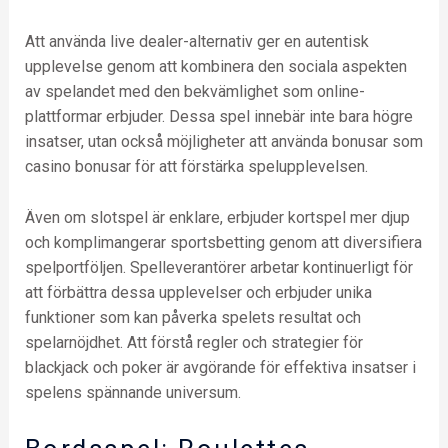
Att använda live dealer-alternativ ger en autentisk
upplevelse genom att kombinera den sociala aspekten
av spelandet med den bekvämlighet som online-
plattformar erbjuder. Dessa spel innebär inte bara högre
insatser, utan också möjligheter att använda bonusar som
casino bonusar för att förstärka spelupplevelsen.
Även om slotspel är enklare, erbjuder kortspel mer djup
och komplimangerar sportsbetting genom att diversifiera
spelportföljen. Spelleverantörer arbetar kontinuerligt för
att förbättra dessa upplevelser och erbjuder unika
funktioner som kan påverka spelets resultat och
spelarnöjdhet. Att förstå regler och strategier för
blackjack och poker är avgörande för effektiva insatser i
spelens spännande universum.