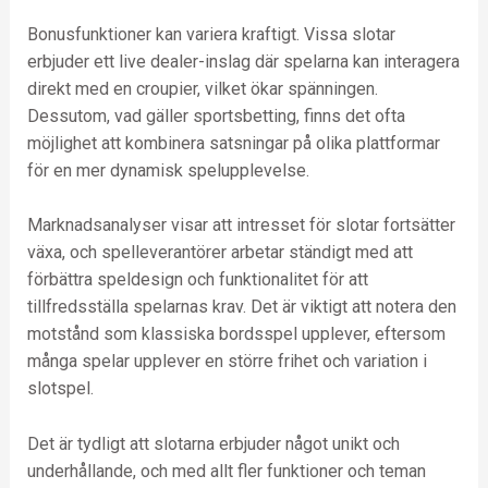
Bonusfunktioner kan variera kraftigt. Vissa slotar
erbjuder ett live dealer-inslag där spelarna kan interagera
direkt med en croupier, vilket ökar spänningen.
Dessutom, vad gäller sportsbetting, finns det ofta
möjlighet att kombinera satsningar på olika plattformar
för en mer dynamisk spelupplevelse.
Marknadsanalyser visar att intresset för slotar fortsätter
växa, och spelleverantörer arbetar ständigt med att
förbättra speldesign och funktionalitet för att
tillfredsställa spelarnas krav. Det är viktigt att notera den
motstånd som klassiska bordsspel upplever, eftersom
många spelar upplever en större frihet och variation i
slotspel.
Det är tydligt att slotarna erbjuder något unikt och
underhållande, och med allt fler funktioner och teman