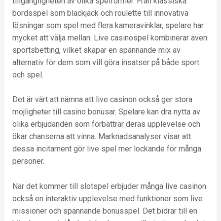
tillgängligheten av olika spelformer. Från klassiska
bordsspel som blackjack och roulette till innovativa
lösningar som spel med flera kameravinklar, spelare har
mycket att välja mellan. Live casinospel kombinerar även
sportsbetting, vilket skapar en spännande mix av
alternativ för dem som vill göra insatser på både sport
och spel.
Det är värt att nämna att live casinon också ger stora
möjligheter till casino bonusar. Spelare kan dra nytta av
olika erbjudanden som förbättrar deras upplevelse och
ökar chanserna att vinna. Marknadsanalyser visar att
dessa incitament gör live spel mer lockande för många
personer.
När det kommer till slotspel erbjuder många live casinon
också en interaktiv upplevelse med funktioner som live
missioner och spännande bonusspel. Det bidrar till en