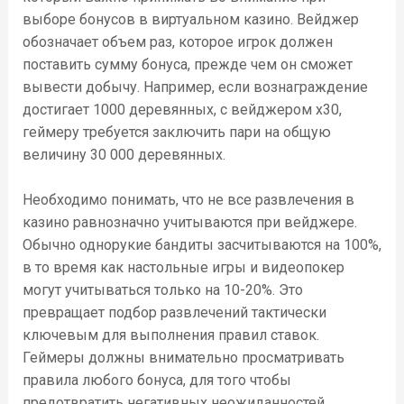
выборе бонусов в виртуальном казино. Вейджер
обозначает объем раз, которое игрок должен
поставить сумму бонуса, прежде чем он сможет
вывести добычу. Например, если вознаграждение
достигает 1000 деревянных, с вейджером x30,
геймеру требуется заключить пари на общую
величину 30 000 деревянных.
Необходимо понимать, что не все развлечения в
казино равнозначно учитываются при вейджере.
Обычно однорукие бандиты засчитываются на 100%,
в то время как настольные игры и видеопокер
могут учитываться только на 10-20%. Это
превращает подбор развлечений тактически
ключевым для выполнения правил ставок.
Геймеры должны внимательно просматривать
правила любого бонуса, для того чтобы
предотвратить негативных неожиданностей.