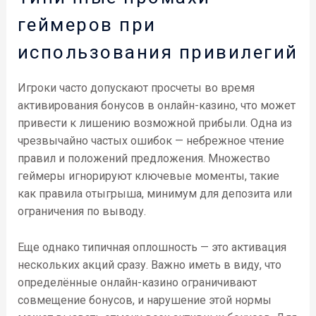
геймеров при
использования привилегий
Игроки часто допускают просчеты во время
активирования бонусов в онлайн-казино, что может
привести к лишению возможной прибыли. Одна из
чрезвычайно частых ошибок — небрежное чтение
правил и положений предложения. Множество
геймеры игнорируют ключевые моменты, такие
как правила отыгрыша, минимум для депозита или
ограничения по выводу.
Еще однако типичная оплошность — это активация
нескольких акций сразу. Важно иметь в виду, что
определённые онлайн-казино ограничивают
совмещение бонусов, и нарушение этой нормы