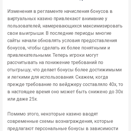
Изменения в регламенте начисления бонусов в
виртуальных казино привлекают внимание у
пользователей, намеревающихся максимизировать
свои выигрыши. В последние периоды многие
сайты начали обновлять условия предоставления
бонусов, чтобы сделать их более понятными и
привлекательными. Теперь игроки могут
рассчитывать на понижение требований по
отыгрышу, что делает бонусы более достижимыми
и легкими для использования. Скажем, когда
прежде требование по вейджеру составляло 40x, то
в настоящее время оно может быть снижено до 30x
или даже 25x.
Помимо этого, некоторые казино вводят
современные схемы вознаграждения, которые
предлагают персональные бонусы в зависимости