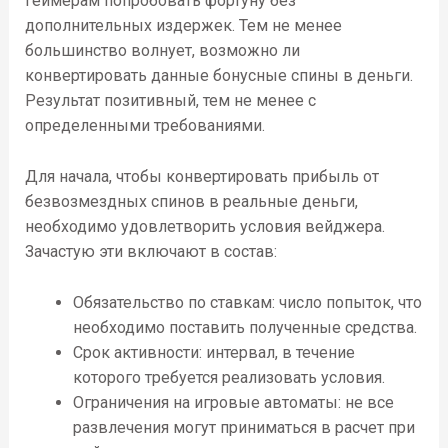
геймерам попробовать фортуну без
дополнительных издержек. Тем не менее
большинство волнует, возможно ли
конвертировать данные бонусные спины в деньги.
Результат позитивный, тем не менее с
определенными требованиями.
Для начала, чтобы конвертировать прибыль от
безвозмездных спинов в реальные деньги,
необходимо удовлетворить условия вейджера.
Зачастую эти включают в состав:
Обязательство по ставкам: число попыток, что
необходимо поставить полученные средства.
Срок активности: интервал, в течение
которого требуется реализовать условия.
Ограничения на игровые автоматы: не все
развлечения могут приниматься в расчет при