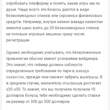
опробовать платформу и понять, какие игры им по
душе. Чаще всего эти бонусы даются в виде
безвозмездных спинов или скромных финансовых
средств. Например, внутри казино вавада казахстан
имеется шанс взять до 20 безвозмездных спинов
на топовые игровые машины сразу после
регистрации.
Однако необходимо учитывать, что безвложенные
привилегии обычно имеют условиями вейджера.
Это значит, что геймер должен соблюсти
определенные требования по пари в
вавада
казахстан
, прежде чем сможет забрать выигрыш. В
в среднем случае, множитель отыгрыша достигает
x30-x50. То значит, что вы получили получили 10
долларов бонуса, тебе необходимо сделать ставки
на размер от 300 до 500 долларов.