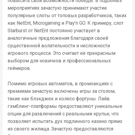
повысить свои возможности победы. В подобных
мероприятиях зачастую принимают участие
популярные слоты от топовых разработчиков, таких
как NetEnt, Microgaming и Play’n GO. К примеру, слот
Starburst от NetEnt постоянно участвует в
аналогичные предложения благодаря своей
существенной волатильности и несложности
игрового процесса. Это считает её прекрасным
выбором для новичков и профессиональных
геймеров.
Помимо игровых автоматов, в промоакциях с
премиями зачастую включены игры за столом,
такие как блэкджек и колесо фортуны. Лайв
гэмблинг-платформы предоставляют уникальные
опции для развлечений с реальными крупье, что
позволяет испытать дух подлинного казино прямо
из своего жилища. Зачастую предоставляются