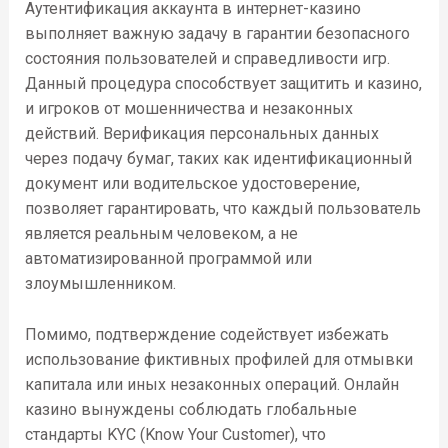
Аутентификация аккаунта в интернет-казино
выполняет важную задачу в гарантии безопасного
состояния пользователей и справедливости игр.
Данный процедура способствует защитить и казино,
и игроков от мошенничества и незаконных
действий. Верификация персональных данных
через подачу бумаг, таких как идентификационный
документ или водительское удостоверение,
позволяет гарантировать, что каждый пользователь
является реальным человеком, а не
автоматизированной программой или
злоумышленником.
Помимо, подтверждение содействует избежать
использование фиктивных профилей для отмывки
капитала или иных незаконных операций. Онлайн
казино вынуждены соблюдать глобальные
стандарты KYC (Know Your Customer), что