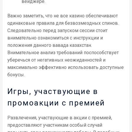
вейджере.
Важно заметить, что не все казино обеспечивают
одинаковые правила для безвозмездных спинов.
Следовательно перед запуском сессии стоит
внимательно ознакомиться с инструкции и
положения данного вавада казахстан.
Внимательное анализ требований поспособствует
уберечься от негативных неожиданностей и
максимально эффективно использовать доступные
бонусы.
Игры, участвующие в
промоакции с премией
Развлечения, участвующие в акции с премией,
предоставляют участникам особый случай