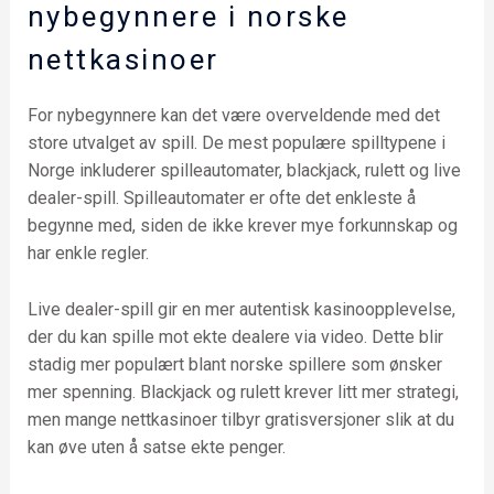
nybegynnere i norske
nettkasinoer
For nybegynnere kan det være overveldende med det
store utvalget av spill. De mest populære spilltypene i
Norge inkluderer spilleautomater, blackjack, rulett og live
dealer-spill. Spilleautomater er ofte det enkleste å
begynne med, siden de ikke krever mye forkunnskap og
har enkle regler.
Live dealer-spill gir en mer autentisk kasinoopplevelse,
der du kan spille mot ekte dealere via video. Dette blir
stadig mer populært blant norske spillere som ønsker
mer spenning. Blackjack og rulett krever litt mer strategi,
men mange nettkasinoer tilbyr gratisversjoner slik at du
kan øve uten å satse ekte penger.