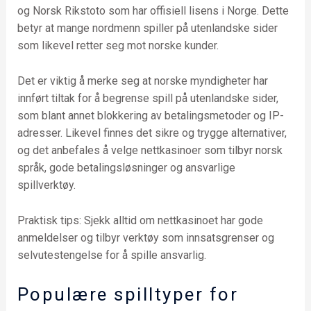
og Norsk Rikstoto som har offisiell lisens i Norge. Dette
betyr at mange nordmenn spiller på utenlandske sider
som likevel retter seg mot norske kunder.
Det er viktig å merke seg at norske myndigheter har
innført tiltak for å begrense spill på utenlandske sider,
som blant annet blokkering av betalingsmetoder og IP-
adresser. Likevel finnes det sikre og trygge alternativer,
og det anbefales å velge nettkasinoer som tilbyr norsk
språk, gode betalingsløsninger og ansvarlige
spillverktøy.
Praktisk tips: Sjekk alltid om nettkasinoet har gode
anmeldelser og tilbyr verktøy som innsatsgrenser og
selvutestengelse for å spille ansvarlig.
Populære spilltyper for