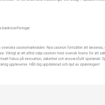
 banköverföringar.
en svenska casinomarknaden. Nya casinon fortsätter att lanseras,
e. Viktigt är att alltid välja casinon med svensk licens för att sä
ortsatt fokus på innovation, säkerhet och ansvarsfullt spelande.
änlig upplevelse. Håll dig uppdaterad och njut av spänningen!