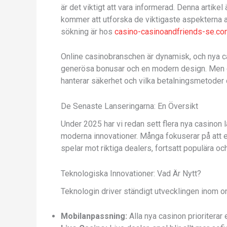
är det viktigt att vara informerad. Denna artike
kommer att utforska de viktigaste aspekterna av 
sökning är hos
casino-casinoandfriends-se.c
Online casinobranschen är dynamisk, och nya c
generösa bonusar och en modern design. Men det
hanterar säkerhet och vilka betalningsmetoder de 
De Senaste Lanseringarna: En Översikt
Under 2025 har vi redan sett flera nya casinon
moderna innovationer. Många fokuserar på att e
spelar mot riktiga dealers, fortsatt populära o
Teknologiska Innovationer: Vad Är Nytt?
Teknologin driver ständigt utvecklingen inom onl
Mobilanpassning:
Alla nya casinon prioritera