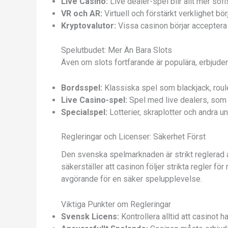
Live Casino:
Live dealer-spel blir allt mer sof
VR och AR:
Virtuell och förstärkt verklighet bö
Kryptovalutor:
Vissa casinon börjar acceptera 
Spelutbudet: Mer Än Bara Slots
Även om slots fortfarande är populära, erbjuder
Bordsspel:
Klassiska spel som blackjack, roul
Live Casino-spel:
Spel med live dealers, som b
Specialspel:
Lotterier, skraplotter och andra un
Regleringar och Licenser: Säkerhet Först
Den svenska spelmarknaden är strikt reglerad a
säkerställer att casinon följer strikta regler f
avgörande för en säker spelupplevelse.
Viktiga Punkter om Regleringar
Svensk Licens:
Kontrollera alltid att casinot h