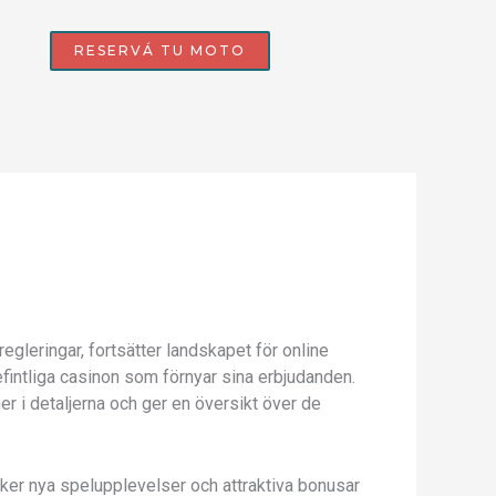
RESERVÁ TU MOTO
gleringar, fortsätter landskapet för online
efintliga casinon som förnyar sina erbjudanden.
r i detaljerna och ger en översikt över de
ker nya spelupplevelser och attraktiva bonusar