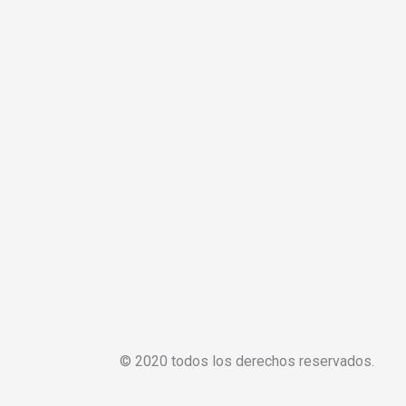
© 2020 todos los derechos reservados.