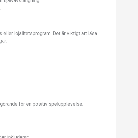
h självavstängning.
.
ler lojalitetsprogram. Det är viktigt att läsa
gar.
vgörande för en positiv spelupplevelse.
er inkluderar: