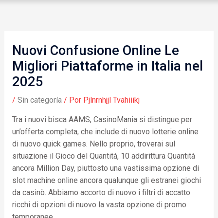
Nuovi Confusione Online Le
Migliori Piattaforme in Italia nel
2025
/
Sin categoría
/ Por
Pjlnrnhjjl Tvahiiikj
Tra i nuovi bisca AAMS, CasinoMania si distingue per
un’offerta completa, che include di nuovo lotterie online
di nuovo quick games. Nello proprio, troverai sul
situazione il Gioco del Quantità, 10 addirittura Quantità
ancora Million Day, piuttosto una vastissima opzione di
slot machine online ancora qualunque gli estranei giochi
da casinò.
Abbiamo accorto di nuovo i filtri di accatto
ricchi di opzioni di nuovo la vasta opzione di promo
temporanee.