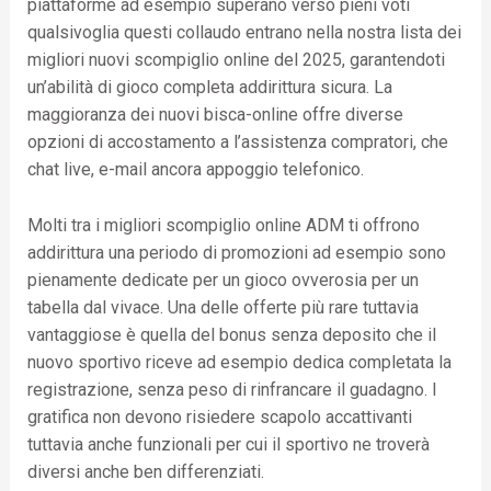
piattaforme ad esempio superano verso pieni voti
qualsivoglia questi collaudo entrano nella nostra lista dei
migliori nuovi scompiglio online del 2025, garantendoti
un’abilità di gioco completa addirittura sicura. La
maggioranza dei nuovi bisca-online offre diverse
opzioni di accostamento a l’assistenza compratori, che
chat live, e-mail ancora appoggio telefonico.
Molti tra i migliori scompiglio online ADM ti offrono
addirittura una periodo di promozioni ad esempio sono
pienamente dedicate per un gioco ovverosia per un
tabella dal vivace. Una delle offerte più rare tuttavia
vantaggiose è quella del bonus senza deposito che il
nuovo sportivo riceve ad esempio dedica completata la
registrazione, senza peso di rinfrancare il guadagno. I
gratifica non devono risiedere scapolo accattivanti
tuttavia anche funzionali per cui il sportivo ne troverà
diversi anche ben differenziati.