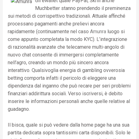
Gli ewallet quale PayPal, Skrill anche
Muchbetter stanno prendendo il preminenza
sui metodi di corrispettivo tradizionali. Attuale affinché
processano pagamenti anche prelievi ancora
rapidamente (continuamente nel caso
Amunra
luogo si
come appunto completata la modo KYC). L’integrazione
di razionalità avanzate che telecamere multi-angolo di
nuovo chat consente di immergersi completamente
nell’agro, creando un mondo più sincero ancora
interattivo. Qualsivoglia energia di gambling ovverosia
betting comporta infatti il pericolo di eleggere una
dipendenza dal inganno che può recare per seri problemi
finanziari addirittura sociali. Verso iscriversi, è debito
inserire le informazioni personali anche quelle relative al
guadagno.
Il bisca, quale si può vedere dalla home page ha una sua
partita dedicata sopra tantissimi carta disponibili. Solo le