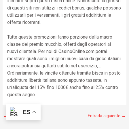
incontro sopra questi bisca online. Nonostante la grosso
di questi siti non utilizzi i codici bonus, qualche possono
utilizzarli per i versamenti, i giri gratuiti addirittura le
offerte ricorrenti.
Tutte queste promozioni fanno porzione della macro
classe dei premio mucchio, offerti dagli operatori ai
nuovi clientela. Per noi di CasinoOnline.com potrai
mostrare quali sono i migliori nuovi casa da gioco italiani
ancora potrai sia gettarti subito nel esercizio,…
Ordinariamente, le vincite ottenute tramite bisca in posto
addirittura libertà italiana sono appunto tassate, in
un’aliquota del 15% fino 1000€ anche fino al 25% contro
questa segno.
ES
←
Entrada anterior
Entrada siguiente
→